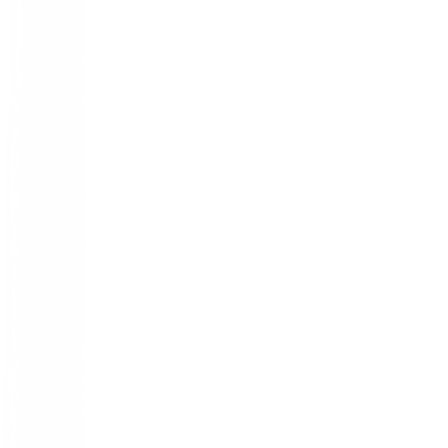
Botas FootJoy Stormwal
Ref:
196665927209
-
26
%
129,00 €
175,00 €
COLOR
:
Negro
TALLA
:
38
39
Horma
:
Wide
Género
:
Mujer