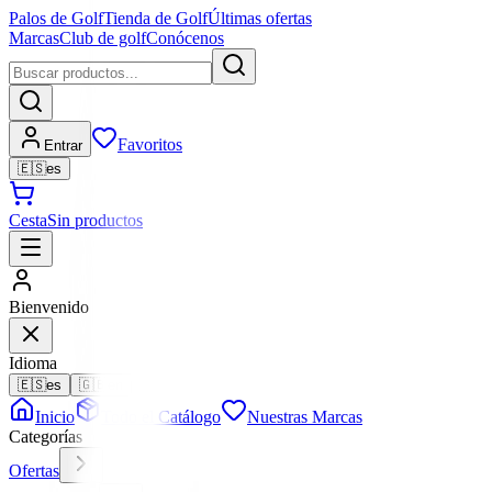
Palos de Golf
Tienda de Golf
Últimas ofertas
Marcas
Club de golf
Conócenos
Favoritos
Entrar
🇪🇸
es
Cesta
Sin productos
Bienvenido
Idioma
🇪🇸
es
🇬🇧
en
Inicio
Todo el Catálogo
Nuestras Marcas
Categorías
Ofertas