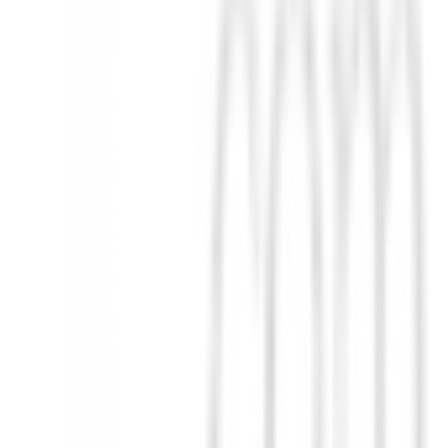
en el antepié y el empeine, y un talón ligeramente estrecho para mayor
 en color Negro se adapta a cualquier equipación, y su durabilidad te
 de golf, y lleva tu juego al siguiente nivel.