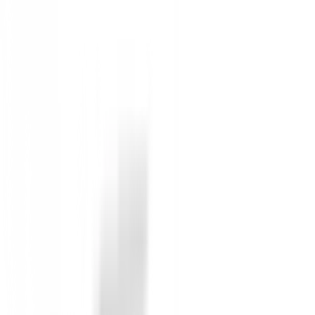
Horma Flexible y Ajuste Perfecto:
Con una pun
resorte adicional en la puntera aporta un perfil
Las FootJoy Stormwalker 98834 son más que unas botas
compañero fiable temporada tras temporada.
No dejes
¡Añade estas botas imprescindibles a tu equipo de gol
Sin opiniones
Todavía no hay opiniones para este producto.
Sé el primero en dejar una opinión cuando recibas tu 
Debes iniciar sesión para dejar una opinión sobre este
Iniciar Sesión
También te puede interesar