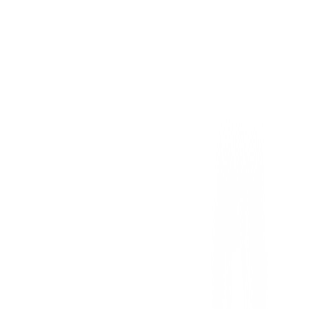
ker 98834 Mujer