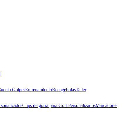
l
uenta Golpes
Entrenamiento
Recogebolas
Taller
rsonalizados
Clips de gorra para Golf Personalizados
Marcadores