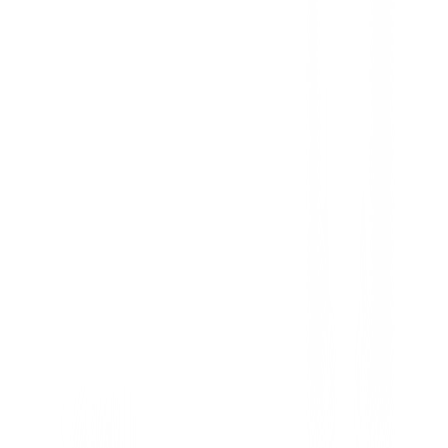
White/White/Blue