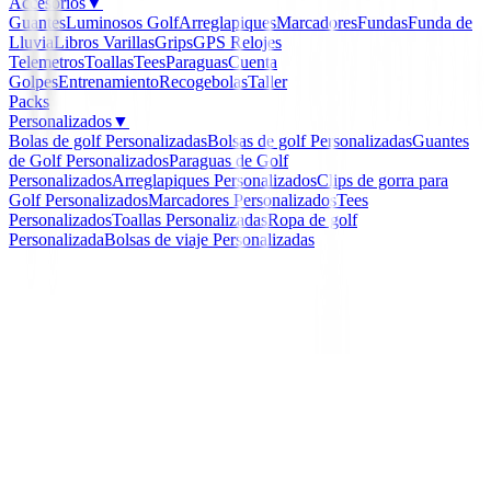
Accesorios
▼
Guantes
Luminosos Golf
Arreglapiques
Marcadores
Fundas
Funda de
Lluvia
Libros
Varillas
Grips
GPS Relojes
Telemetros
Toallas
Tees
Paraguas
Cuenta
Golpes
Entrenamiento
Recogebolas
Taller
Packs
Personalizados
▼
Bolas de golf Personalizadas
Bolsas de golf Personalizadas
Guantes
de Golf Personalizados
Paraguas de Golf
Personalizados
Arreglapiques Personalizados
Clips de gorra para
Golf Personalizados
Marcadores Personalizados
Tees
Personalizados
Toallas Personalizadas
Ropa de golf
Personalizada
Bolsas de viaje Personalizadas
Inicio
/
Zapatos de golf
/
Zapatos Footjoy Prolite 5692
-
23
%