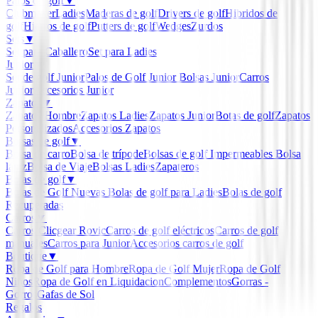
Palos de golf
▼
Clubmaker
Ladies
Maderas de golf
Drivers de golf
Hibridos de
golf
Hierros de golf
Putters de golf
Wedges
Zurdos
Sets
▼
Set para Caballero
Set para Ladies
Junior
▼
Set de golf Junior
Palos de Golf Junior
Bolsas Junior
Carros
Junior
Accesorios Junior
Zapatos
▼
Zapatos Hombre
Zapatos Ladies
Zapatos Junior
Botas de golf
Zapatos
Personalizados
Accesorios Zapatos
Bolsas de golf
▼
Bolsa de carro
Bolsa de trípode
Bolsas de golf Impermeables
Bolsa
lápiz
Bolsa de Viaje
Bolsas Ladies
Zapateros
Bolas de golf
▼
Bolas de Golf Nuevas
Bolas de golf para Ladies
Bolas de golf
Recuperadas
Carros
▼
Carros Clicgear Rovic
Carros de golf eléctricos
Carros de golf
manuales
Carros para Junior
Accesorios carros de golf
Boutique
▼
Ropa de Golf para Hombre
Ropa de Golf Mujer
Ropa de Golf
Niños
Ropa de Golf en Liquidacion
Complementos
Gorras -
Gorros
Gafas de Sol
Regalos