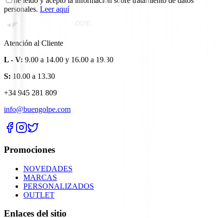
he leído y acepto la información sobre tratamiento de datos
personales.
Leer aquí
Atención al Cliente
L - V:
9.00 a 14.00 y 16.00 a 19.30
S:
10.00 a 13.30
+34 945 281 809
info@buengolpe.com
Promociones
NOVEDADES
MARCAS
PERSONALIZADOS
OUTLET
Enlaces del sitio