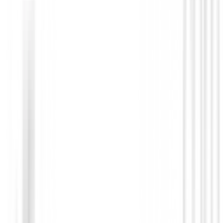
Zapatos Junior
Zapatos Footjoy Traditions 45037 Junio
109,00 €
87,20 €
Desde