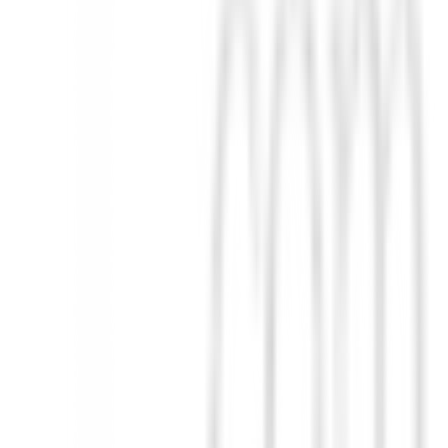
os pies secos en cualquier condición climática.
n la
confianza y el soporte
necesarios para desarrollar su juego. Su dis
nto que solo FootJoy puede ofrecer!