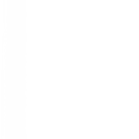
FootJoy
Zapatos Footjoy Fuel Re
Ref:
196665837928
-
14
%
85,00 €
99,00 €
COLOR
:
Blanco
TALLA
:
35
36,5