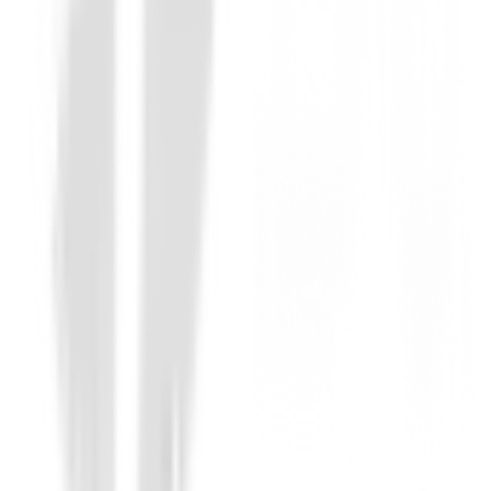
87,20 €
Desde