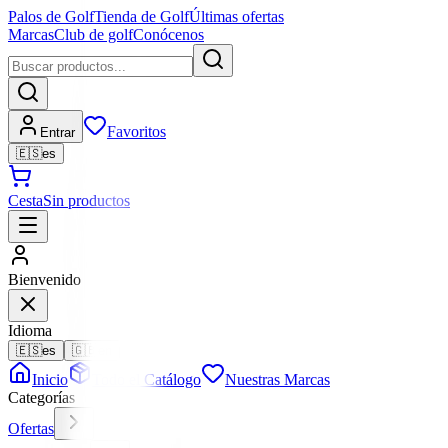
Palos de Golf
Tienda de Golf
Últimas ofertas
Marcas
Club de golf
Conócenos
Favoritos
Entrar
🇪🇸
es
Cesta
Sin productos
Bienvenido
Idioma
🇪🇸
es
🇬🇧
en
Inicio
Todo el Catálogo
Nuestras Marcas
Categorías
Ofertas