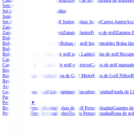
Clubmaker
Ladies
Maderas de golf
Drivers de golf
Hibridos de golf
Hier
Sets
▼
Set para Caballero
Set para Ladies
Junior
▼
Set de golf Junior
Palos de Golf Junior
Bolsas Junior
Carros Junior
Acc
Zapatos
▼
Zapatos Hombre
Zapatos Ladies
Zapatos Junior
Botas de golf
Zapatos P
Bolsas de golf
▼
Bolsa de carro
Bolsa de trípode
Bolsas de golf Impermeables
Bolsa láp
Bolas de golf
▼
Bolas de Golf Nuevas
Bolas de golf para Ladies
Bolas de golf Recup
Carros
▼
Carros Clicgear Rovic
Carros de golf eléctricos
Carros de golf manual
Boutique
▼
Ropa de Golf para Hombre
Ropa de Golf Mujer
Ropa de Golf Niños
R
Regalos
Accesorios
▼
Guantes
Luminosos Golf
Arreglapiques
Marcadores
Fundas
Funda de L
Packs
Personalizados
▼
Bolas de golf Personalizadas
Bolsas de golf Personalizadas
Guantes de
Personalizados
Tees Personalizados
Toallas Personalizadas
Ropa de gol
Inicio
/
Ofertas en Zapatos
/
Zapatos Footjoy Fuel Ref.
-
14
%