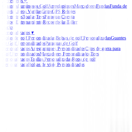
Accesorios
▼
Guantes
Luminosos Golf
Arreglapiques
Marcadores
Fundas
Funda de
Lluvia
Libros
Varillas
Grips
GPS Relojes
Telemetros
Toallas
Tees
Paraguas
Cuenta
Golpes
Entrenamiento
Recogebolas
Taller
Packs
Personalizados
▼
Bolas de golf Personalizadas
Bolsas de golf Personalizadas
Guantes
de Golf Personalizados
Paraguas de Golf
Personalizados
Arreglapiques Personalizados
Clips de gorra para
Golf Personalizados
Marcadores Personalizados
Tees
Personalizados
Toallas Personalizadas
Ropa de golf
Personalizada
Bolsas de viaje Personalizadas
Inicio
/
Zapatos de Golf - Liquidación!
/
Zapatos Adidas
FW6314 Talla 43. 1/2
Adidas
Zapatos Adidas S2G SL R
FW6314 Talla 43. 1/2
Ref:
4064039414319