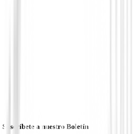
Descripción Detallada
Zapatos Adidas S2G SL Ref.: FW6314. Confecciona
material reciclado como parte de nuestro compromiso
con los residuos plásticos. El 20% de los elementos ut
fabricar la parte superior se han confeccionado con a
50% de material reciclado. MEDIASUELA BOUN
La ligera amortiguación Bounce ofrece mayor comod
flexibilidad. SUELA TRAXION SIN CLAVOS La sue
Adiwear Traxion brinda un mejor agarre en el green 
versátil fuera del verde.
Sin opiniones
Todavía no hay opiniones para este producto.
Sé el primero en dejar una opinión cuando recibas tu 
Debes iniciar sesión para dejar una opinión sobre este
Iniciar Sesión
Suscríbete a nuestro Boletín