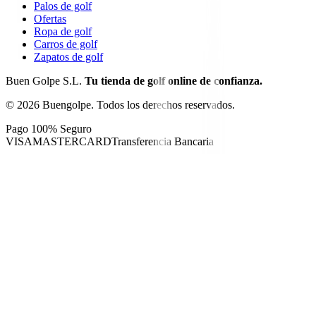
Palos de golf
Ofertas
Ropa de golf
Carros de golf
Zapatos de golf
Buen Golpe S.L.
Tu tienda de golf online de confianza.
©
2026
Buengolpe.
Todos los derechos reservados.
Pago 100% Seguro
VISA
MASTERCARD
Transferencia Bancaria