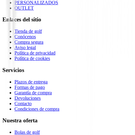
PERSONALIZADOS
OUTLET
Enlaces del sitio
Tienda de golf
Conócenos
Compra segura
Aviso legal
Política de privacidad
Política de cookies
Servicios
Plazos de entrega
Formas de pago
Garantía de compra
Devoluciones
Contacto
Condiciones de compra
Nuestra oferta
Bolas de golf