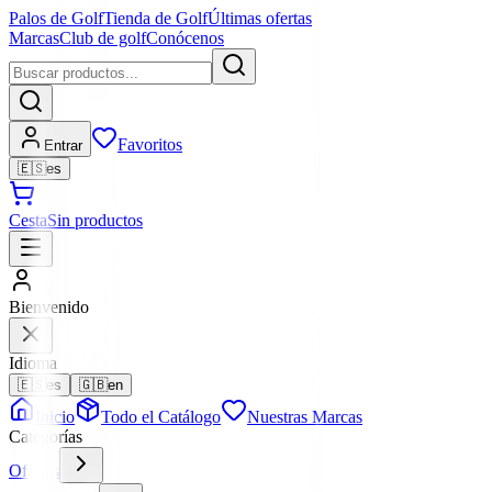
Palos de Golf
Tienda de Golf
Últimas ofertas
Marcas
Club de golf
Conócenos
Favoritos
Entrar
🇪🇸
es
Cesta
Sin productos
Bienvenido
Idioma
🇪🇸
es
🇬🇧
en
Inicio
Todo el Catálogo
Nuestras Marcas
Categorías
Ofertas