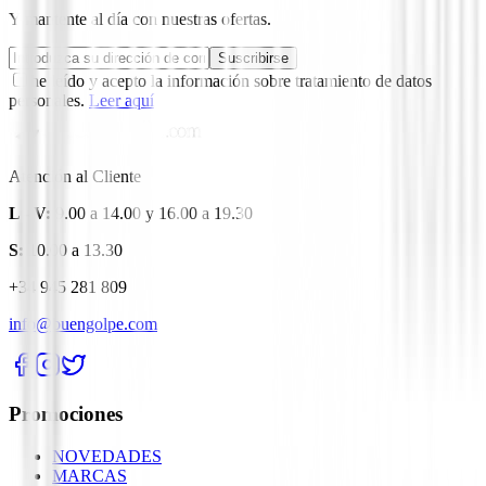
Y mantente al día con nuestras ofertas.
Suscribirse
he leído y acepto la información sobre tratamiento de datos
personales.
Leer aquí
Atención al Cliente
L - V:
9.00 a 14.00 y 16.00 a 19.30
S:
10.00 a 13.30
+34 945 281 809
info@buengolpe.com
Promociones
NOVEDADES
MARCAS