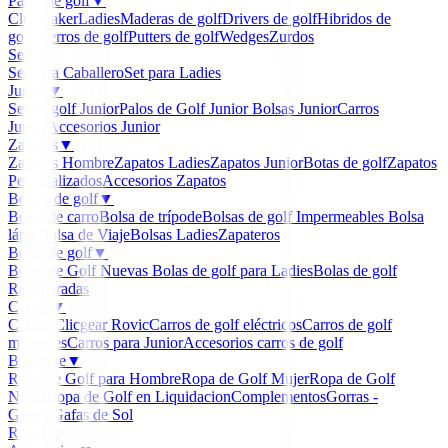
Palos de golf
▼
Clubmaker
Ladies
Maderas de golf
Drivers de golf
Hibridos de
golf
Hierros de golf
Putters de golf
Wedges
Zurdos
Sets
▼
Set para Caballero
Set para Ladies
Junior
▼
Set de golf Junior
Palos de Golf Junior
Bolsas Junior
Carros
Junior
Accesorios Junior
Zapatos
▼
Zapatos Hombre
Zapatos Ladies
Zapatos Junior
Botas de golf
Zapatos
Personalizados
Accesorios Zapatos
Bolsas de golf
▼
Bolsa de carro
Bolsa de trípode
Bolsas de golf Impermeables
Bolsa
lápiz
Bolsa de Viaje
Bolsas Ladies
Zapateros
Bolas de golf
▼
Bolas de Golf Nuevas
Bolas de golf para Ladies
Bolas de golf
Recuperadas
Carros
▼
Carros Clicgear Rovic
Carros de golf eléctricos
Carros de golf
manuales
Carros para Junior
Accesorios carros de golf
Boutique
▼
Ropa de Golf para Hombre
Ropa de Golf Mujer
Ropa de Golf
Niños
Ropa de Golf en Liquidacion
Complementos
Gorras -
Gorros
Gafas de Sol
Regalos