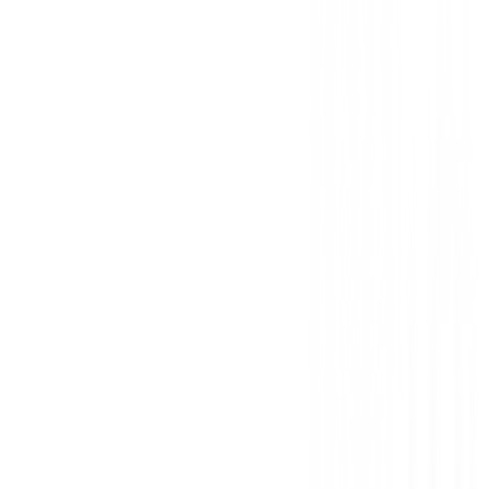
Sé el primero en dejar una opinión cuando recibas tu 
Debes iniciar sesión para dejar una opinión sobre este
Iniciar Sesión
También te puede interesar