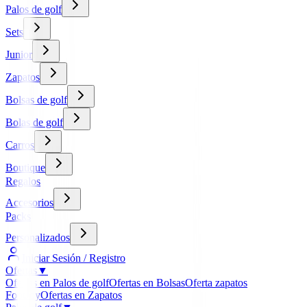
Palos de golf
Sets
Junior
Zapatos
Bolsas de golf
Bolas de golf
Carros
Boutique
Regalos
Accesorios
Packs
Personalizados
Iniciar Sesión / Registro
Ofertas
▼
Ofertas en Palos de golf
Ofertas en Bolsas
Oferta zapatos
FootJoy
Ofertas en Zapatos