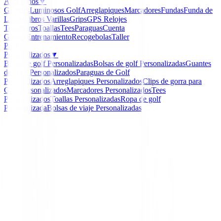
Accesorios
▼
Guantes
Luminosos Golf
Arreglapiques
Marcadores
Fundas
Funda de
Lluvia
Libros
Varillas
Grips
GPS Relojes
Telemetros
Toallas
Tees
Paraguas
Cuenta
Golpes
Entrenamiento
Recogebolas
Taller
Packs
Personalizados
▼
Bolas de golf Personalizadas
Bolsas de golf Personalizadas
Guantes
de Golf Personalizados
Paraguas de Golf
Personalizados
Arreglapiques Personalizados
Clips de gorra para
Golf Personalizados
Marcadores Personalizados
Tees
Personalizados
Toallas Personalizadas
Ropa de golf
Personalizada
Bolsas de viaje Personalizadas
Inicio
/
Zapatos Ladies
/
Zapatos Adidas Adicross PPF
Mujer Talla 36 2/3
-
29
%
Adidas
Zapatos Adidas Adicros
Ref.BB8030 Mujer Talla 