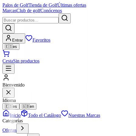
Palos de Golf
Tienda de Golf
Últimas ofertas
Marcas
Club de golf
Conócenos
Favoritos
Entrar
🇪🇸
es
Cesta
Sin productos
Bienvenido
Idioma
🇪🇸
es
🇬🇧
en
Inicio
Todo el Catálogo
Nuestras Marcas
Categorías
Ofertas