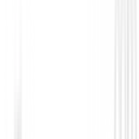
Zapatos Ladies
Botas Adidas Golf S2G Recycled Polyest
FW6298 ( 36.5 )
139,95 €
99,00 €
Desde