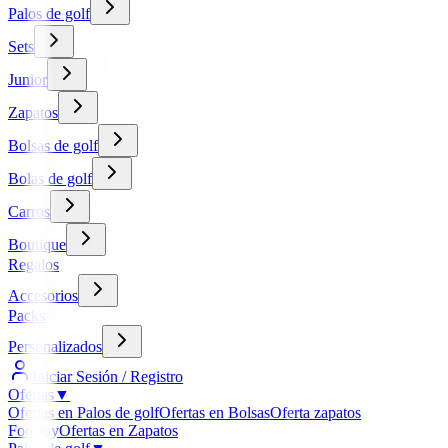
Palos de golf
Sets
Junior
Zapatos
Bolsas de golf
Bolas de golf
Carros
Boutique
Regalos
Accesorios
Packs
Personalizados
Iniciar Sesión / Registro
Ofertas
▼
Ofertas en Palos de golf
Ofertas en Bolsas
Oferta zapatos
FootJoy
Ofertas en Zapatos