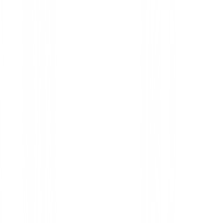
Ref:
196665516731
-
25
%
149,00 €
199,00 €
Loft
:
52/12F |Diestro | Flex Wedge | SM10 | Acero
Género
:
Hombre, Mujer
Producto inactivo (No disponible)
No disponible
Anterior
Wedge Callaway Opus Chrome Grafito( 52º/1