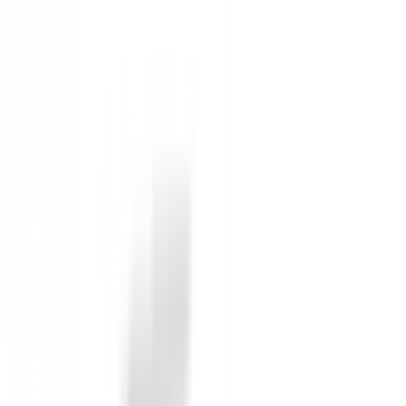
Spin MÁXIMO. Para CBX 4, se utilizan tres medios de g
menos líneas para maximizar el rendimiento de los ef
lofts más altos, reciben el chorro más duro y la mayor 
ZIPCORE
La tecnología ZipCore funciona en conjunto con el di
y tolerancia. ZipCore reemplaza el acero más pesado en
de la cara para obtener una gran cantidad de MOI y u
ULTIZIP
La tecnología de cara UltiZip produce una secuencia e
más nítidas te permiten cortar hierba y escombros. Lo
mordida más seria y un mejor contacto con los bordes
TRES MOLIDOS,
Con los wedges CBX 4 ZipCore, hacemos las selecciones
Además, los tres tipos de suela también cuentan con u
reduciendo los trozos.
Grind de suela en forma de V
Nuestra innovadora suela en forma de V con lofts de 4