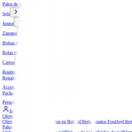
Palos de golf
Sets
Junior
Zapatos
Bolsas de golf
Bolas de golf
Carros
Boutique
Regalos
Accesorios
Packs
Personalizados
Iniciar Sesión / Registro
Ofertas
▼
Ofertas en Palos de golf
Ofertas en Bolsas
Oferta zapatos FootJoy
Ofer
Palos de golf
▼