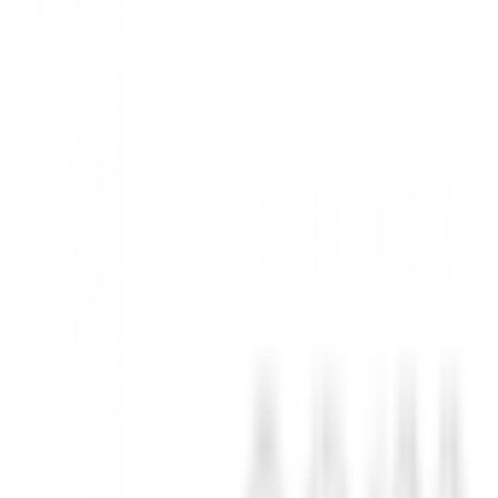
iles para todas las jugadas en el green y para algún que otro tiro del
rfectamente en la bolsa con su cavidad trasera o su juego de planchas h
jorar la fricción de la superficie, maximizando la consistencia de los 