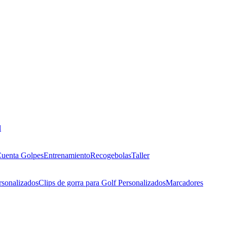
l
uenta Golpes
Entrenamiento
Recogebolas
Taller
rsonalizados
Clips de gorra para Golf Personalizados
Marcadores