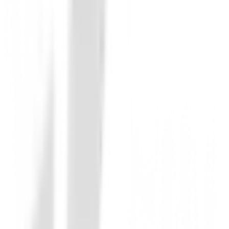
detrás de la bola.
Grind de suela en forma de S
Una suela en forma de S con rebote adicional en lofts d
velocidad.
Grind de suela en forma de C
Un grind en forma de C en lofts de 58° a 60° es perfect
el green.
Sin opiniones
Todavía no hay opiniones para este producto.
Sé el primero en dejar una opinión cuando recibas tu 
Debes iniciar sesión para dejar una opinión sobre este
Iniciar Sesión
También te puede interesar