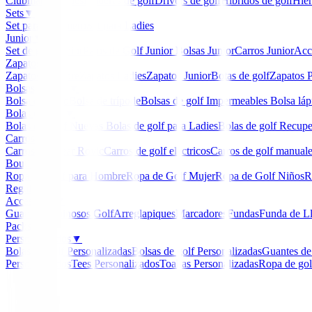
Clubmaker
Ladies
Maderas de golf
Drivers de golf
Hibridos de golf
Hier
Sets
▼
Set para Caballero
Set para Ladies
Junior
▼
Set de golf Junior
Palos de Golf Junior
Bolsas Junior
Carros Junior
Acc
Zapatos
▼
Zapatos Hombre
Zapatos Ladies
Zapatos Junior
Botas de golf
Zapatos P
Bolsas de golf
▼
Bolsa de carro
Bolsa de trípode
Bolsas de golf Impermeables
Bolsa láp
Bolas de golf
▼
Bolas de Golf Nuevas
Bolas de golf para Ladies
Bolas de golf Recup
Carros
▼
Carros Clicgear Rovic
Carros de golf eléctricos
Carros de golf manual
Boutique
▼
Ropa de Golf para Hombre
Ropa de Golf Mujer
Ropa de Golf Niños
R
Regalos
Accesorios
▼
Guantes
Luminosos Golf
Arreglapiques
Marcadores
Fundas
Funda de L
Packs
Personalizados
▼
Bolas de golf Personalizadas
Bolsas de golf Personalizadas
Guantes de
Personalizados
Tees Personalizados
Toallas Personalizadas
Ropa de gol
Inicio
/
Novedades
/
Wedge Cleveland CBX 4 ZipCore 
-
15
%