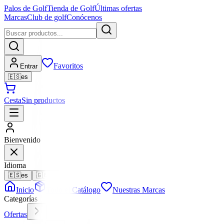
Palos de Golf
Tienda de Golf
Últimas ofertas
Marcas
Club de golf
Conócenos
Favoritos
Entrar
🇪🇸
es
Cesta
Sin productos
Bienvenido
Idioma
🇪🇸
es
🇬🇧
en
Inicio
Todo el Catálogo
Nuestras Marcas
Categorías
Ofertas