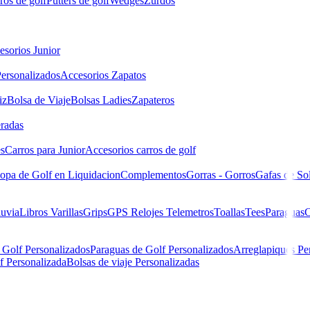
ros de golf
Putters de golf
Wedges
Zurdos
esorios Junior
ersonalizados
Accesorios Zapatos
iz
Bolsa de Viaje
Bolsas Ladies
Zapateros
eradas
es
Carros para Junior
Accesorios carros de golf
opa de Golf en Liquidacion
Complementos
Gorras - Gorros
Gafas de So
luvia
Libros
Varillas
Grips
GPS Relojes Telemetros
Toallas
Tees
Paraguas
C
 Golf Personalizados
Paraguas de Golf Personalizados
Arreglapiques Pe
f Personalizada
Bolsas de viaje Personalizadas
Mujer