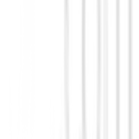
sde el gross o fairway, ayudándote a entrar y salir de la arena o el césp
punta te permite manipular el ángulo de la cara para adaptarse a cualquie