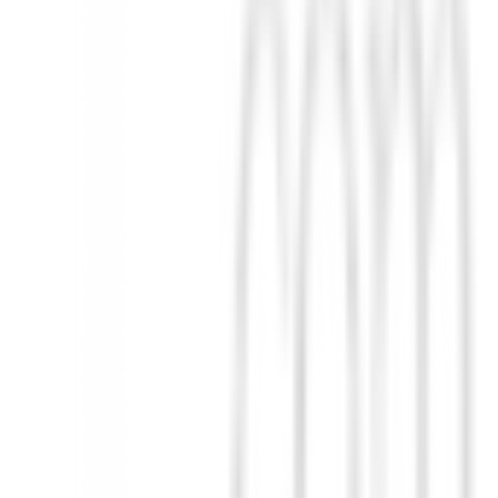
a sus lofts más bajos, los Wedges de 44° a 48° necesitan menos golpes 
tienen un sonido un poco más áspero y más líneas. Y los Wedges de 54°–
l mismo tiempo aumenta el MOI, para brindar mayor sensación, control,
amortigua las vibraciones. La masa se reposiciona a lo largo de la punta
onar el máximo efecto, control, consistencia y mordida en el juego cor
erra o el agua evacuen la zona de impacto. Las ranuras más estrechas of
a la punta de lo normal.
, es la forma más fácil de obtener el rendimiento adecuado, justo dond
y salir rápidamente del césped desde una variedad de ángulos de ataque
sencillos al deslizarse sobre el césped sin excavar, incluso si golpea 