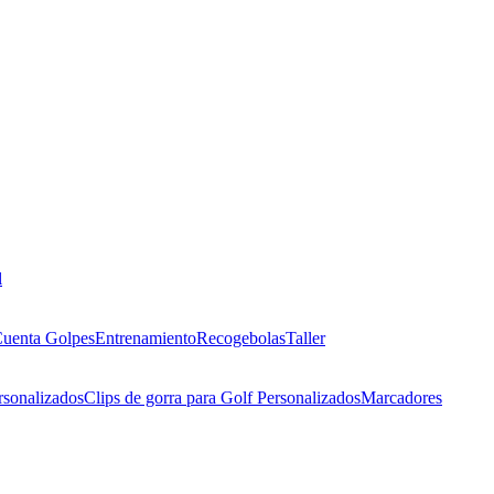
l
uenta Golpes
Entrenamiento
Recogebolas
Taller
rsonalizados
Clips de gorra para Golf Personalizados
Marcadores