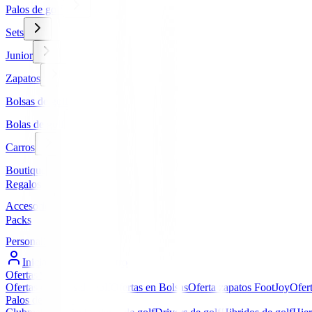
Palos de golf
Sets
Junior
Zapatos
Bolsas de golf
Bolas de golf
Carros
Boutique
Regalos
Accesorios
Packs
Personalizados
Iniciar Sesión / Registro
Ofertas
▼
Ofertas en Palos de golf
Ofertas en Bolsas
Oferta zapatos FootJoy
Ofer
Palos de golf
▼