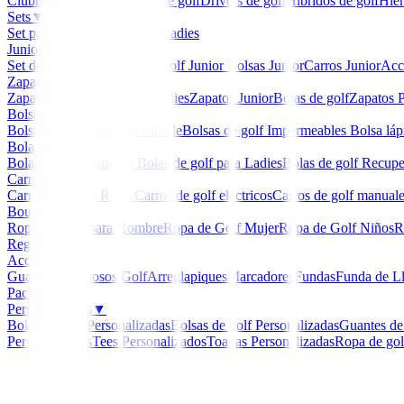
Clubmaker
Ladies
Maderas de golf
Drivers de golf
Hibridos de golf
Hier
Sets
▼
Set para Caballero
Set para Ladies
Junior
▼
Set de golf Junior
Palos de Golf Junior
Bolsas Junior
Carros Junior
Acc
Zapatos
▼
Zapatos Hombre
Zapatos Ladies
Zapatos Junior
Botas de golf
Zapatos P
Bolsas de golf
▼
Bolsa de carro
Bolsa de trípode
Bolsas de golf Impermeables
Bolsa láp
Bolas de golf
▼
Bolas de Golf Nuevas
Bolas de golf para Ladies
Bolas de golf Recup
Carros
▼
Carros Clicgear Rovic
Carros de golf eléctricos
Carros de golf manual
Boutique
▼
Ropa de Golf para Hombre
Ropa de Golf Mujer
Ropa de Golf Niños
R
Regalos
Accesorios
▼
Guantes
Luminosos Golf
Arreglapiques
Marcadores
Fundas
Funda de L
Packs
Personalizados
▼
Bolas de golf Personalizadas
Bolsas de golf Personalizadas
Guantes de
Personalizados
Tees Personalizados
Toallas Personalizadas
Ropa de gol
Inicio
/
Prendas Punto Caballero
/
Sudadera Footjoy Mi
-
20
%