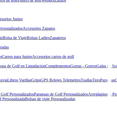
ros de golf
Putters de golf
Wedges
Zurdos
esorios Junior
ersonalizados
Accesorios Zapatos
iz
Bolsa de Viaje
Bolsas Ladies
Zapateros
eradas
es
Carros para Junior
Accesorios carros de golf
opa de Golf en Liquidacion
Complementos
Gorras - Gorros
Gafas de So
luvia
Libros
Varillas
Grips
GPS Relojes Telemetros
Toallas
Tees
Paraguas
C
 Golf Personalizados
Paraguas de Golf Personalizados
Arreglapiques Pe
f Personalizada
Bolsas de viaje Personalizadas
d Layers Hoodie Heather Navy 88448 Hombre