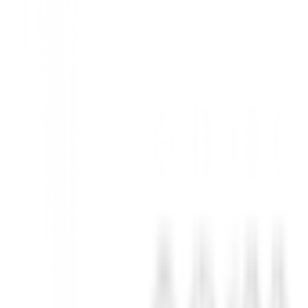
oderno que busca rendimiento y estilo. Esta prenda versátil es perfecta p
 malla tonal, garantiza durabilidad y un tacto suave.
urante tu swing, sin restricciones.
o durante toda la partida.