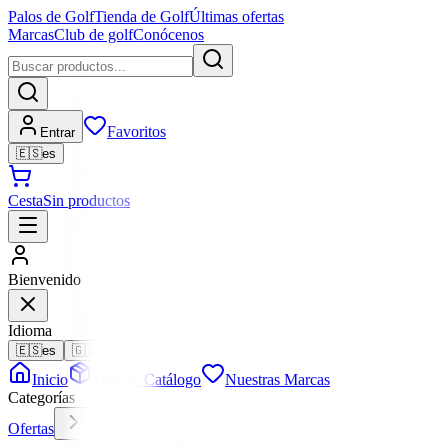
Palos de Golf
Tienda de Golf
Últimas ofertas
Marcas
Club de golf
Conócenos
Favoritos
Entrar
🇪🇸
es
Cesta
Sin productos
Bienvenido
Idioma
🇪🇸
es
🇬🇧
en
Inicio
Todo el Catálogo
Nuestras Marcas
Categorías
Ofertas