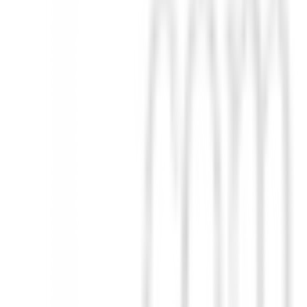
slamiento justo cuando las temperaturas bajan.
reta marca FJ en el dobladillo delantero izquierdo.
uzca impecable.
y rendimiento en el campo. Combina funcionalidad con un estilo sofisti