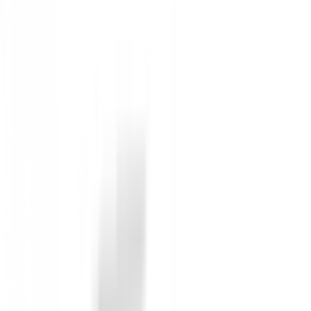
Calidez Adaptable:
Las capas intermedias FJ s
Diseño Práctico:
Incluye bolsillos para las man
Fácil Cuidado:
Tejido diseñado para minimizar
La
Sudadera FootJoy Mid Layers Hoodie Heathe
marino jaspeado, ideal para cualquier aficionado al g
Sin opiniones
Todavía no hay opiniones para este producto.
Sé el primero en dejar una opinión cuando recibas tu 
Debes iniciar sesión para dejar una opinión sobre este
Iniciar Sesión
También te puede interesar