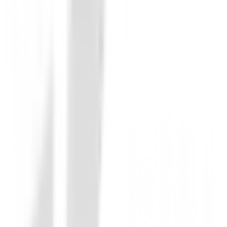
Prendas Punto Caballero
Jersey Footjoy ThermoSeries Ottoman M