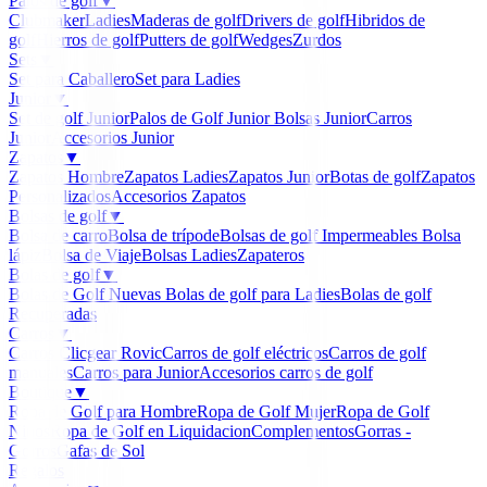
Palos de golf
▼
Clubmaker
Ladies
Maderas de golf
Drivers de golf
Hibridos de
golf
Hierros de golf
Putters de golf
Wedges
Zurdos
Sets
▼
Set para Caballero
Set para Ladies
Junior
▼
Set de golf Junior
Palos de Golf Junior
Bolsas Junior
Carros
Junior
Accesorios Junior
Zapatos
▼
Zapatos Hombre
Zapatos Ladies
Zapatos Junior
Botas de golf
Zapatos
Personalizados
Accesorios Zapatos
Bolsas de golf
▼
Bolsa de carro
Bolsa de trípode
Bolsas de golf Impermeables
Bolsa
lápiz
Bolsa de Viaje
Bolsas Ladies
Zapateros
Bolas de golf
▼
Bolas de Golf Nuevas
Bolas de golf para Ladies
Bolas de golf
Recuperadas
Carros
▼
Carros Clicgear Rovic
Carros de golf eléctricos
Carros de golf
manuales
Carros para Junior
Accesorios carros de golf
Boutique
▼
Ropa de Golf para Hombre
Ropa de Golf Mujer
Ropa de Golf
Niños
Ropa de Golf en Liquidacion
Complementos
Gorras -
Gorros
Gafas de Sol
Regalos