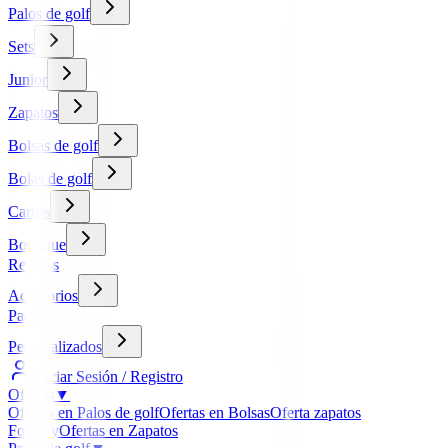
Palos de golf
Sets
Junior
Zapatos
Bolsas de golf
Bolas de golf
Carros
Boutique
Regalos
Accesorios
Packs
Personalizados
Iniciar Sesión / Registro
Ofertas
▼
Ofertas en Palos de golf
Ofertas en Bolsas
Oferta zapatos
FootJoy
Ofertas en Zapatos