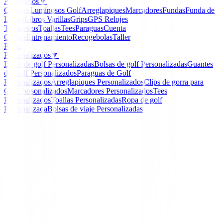
Accesorios
▼
Guantes
Luminosos Golf
Arreglapiques
Marcadores
Fundas
Funda de
Lluvia
Libros
Varillas
Grips
GPS Relojes
Telemetros
Toallas
Tees
Paraguas
Cuenta
Golpes
Entrenamiento
Recogebolas
Taller
Packs
Personalizados
▼
Bolas de golf Personalizadas
Bolsas de golf Personalizadas
Guantes
de Golf Personalizados
Paraguas de Golf
Personalizados
Arreglapiques Personalizados
Clips de gorra para
Golf Personalizados
Marcadores Personalizados
Tees
Personalizados
Toallas Personalizadas
Ropa de golf
Personalizada
Bolsas de viaje Personalizadas
Inicio
/
Taller
/
Shop master estación de gripping
Shop master estación de
gripping
Ref:
Shop-master-estación-de-gripping
899,01 €
Próximamente