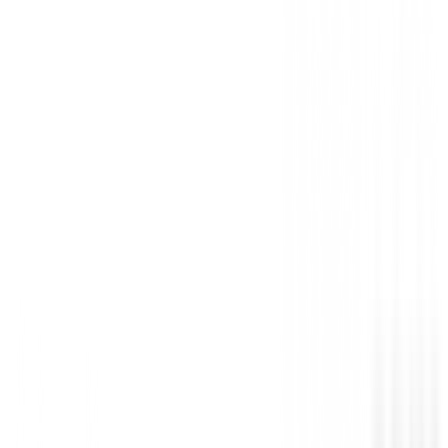
Sin opiniones
Todavía no hay opiniones para este producto.
Sé el primero en dejar una opinión cuando recibas tu 
Debes iniciar sesión para dejar una opinión sobre este
Iniciar Sesión
También te puede interesar