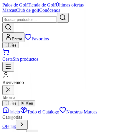
Palos de Golf
Tienda de Golf
Últimas ofertas
Marcas
Club de golf
Conócenos
Favoritos
Entrar
🇪🇸
es
Cesta
Sin productos
Bienvenido
Idioma
🇪🇸
es
🇬🇧
en
Inicio
Todo el Catálogo
Nuestras Marcas
Categorías
Ofertas