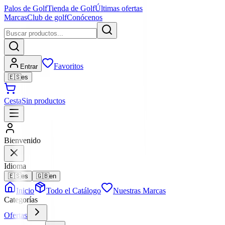
Palos de Golf
Tienda de Golf
Últimas ofertas
Marcas
Club de golf
Conócenos
Favoritos
Entrar
🇪🇸
es
Cesta
Sin productos
Bienvenido
Idioma
🇪🇸
es
🇬🇧
en
Inicio
Todo el Catálogo
Nuestras Marcas
Categorías
Ofertas