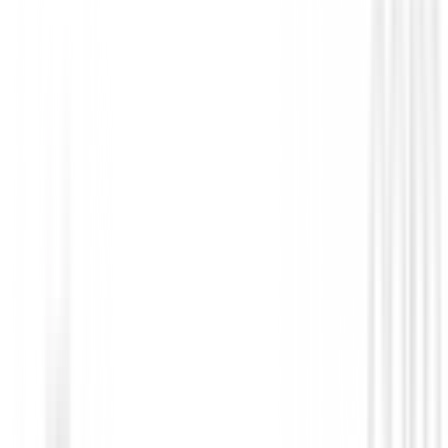
Taller
Extensión para varillas en acero