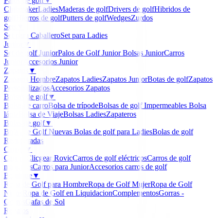
Palos de golf
▼
Clubmaker
Ladies
Maderas de golf
Drivers de golf
Hibridos de
golf
Hierros de golf
Putters de golf
Wedges
Zurdos
Sets
▼
Set para Caballero
Set para Ladies
Junior
▼
Set de golf Junior
Palos de Golf Junior
Bolsas Junior
Carros
Junior
Accesorios Junior
Zapatos
▼
Zapatos Hombre
Zapatos Ladies
Zapatos Junior
Botas de golf
Zapatos
Personalizados
Accesorios Zapatos
Bolsas de golf
▼
Bolsa de carro
Bolsa de trípode
Bolsas de golf Impermeables
Bolsa
lápiz
Bolsa de Viaje
Bolsas Ladies
Zapateros
Bolas de golf
▼
Bolas de Golf Nuevas
Bolas de golf para Ladies
Bolas de golf
Recuperadas
Carros
▼
Carros Clicgear Rovic
Carros de golf eléctricos
Carros de golf
manuales
Carros para Junior
Accesorios carros de golf
Boutique
▼
Ropa de Golf para Hombre
Ropa de Golf Mujer
Ropa de Golf
Niños
Ropa de Golf en Liquidacion
Complementos
Gorras -
Gorros
Gafas de Sol
Regalos