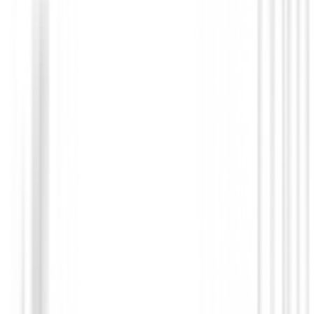
8,95 €
Taller