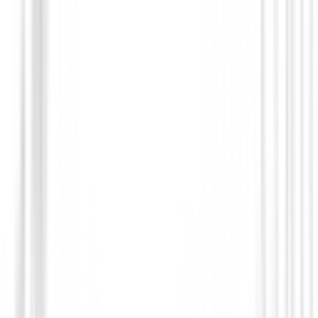
Aguja para cambio de grips
19,00 €