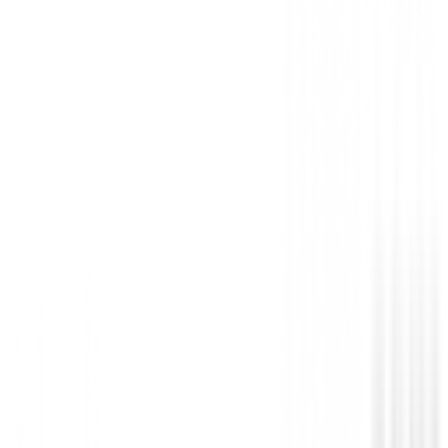
mejorando la precisión.
Producto BuenGolpe Golf:
Calidad garantizad
tienda de golf de confianza.
No dejes que una varilla de longitud incorrecta limite 
Invierte en la
Extensión para Varillas en Grafito 
experimenta la diferencia en cada golpe. ¡Haz tu pedi
ajusta tus palos a la perfección!
Sin opiniones
Todavía no hay opiniones para este producto.
Sé el primero en dejar una opinión cuando recibas tu 
Debes iniciar sesión para dejar una opinión sobre este
Iniciar Sesión
También te puede interesar