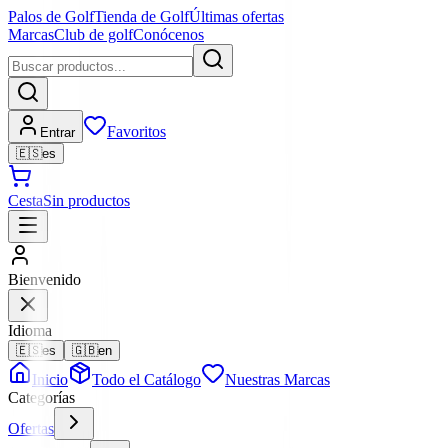
Palos de Golf
Tienda de Golf
Últimas ofertas
Marcas
Club de golf
Conócenos
Favoritos
Entrar
🇪🇸
es
Cesta
Sin productos
Bienvenido
Idioma
🇪🇸
es
🇬🇧
en
Inicio
Todo el Catálogo
Nuestras Marcas
Categorías
Ofertas