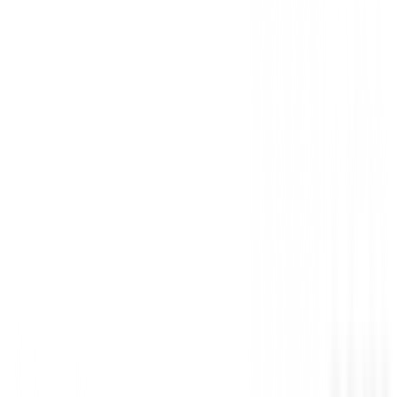
Todavía no hay opiniones para este producto.
Sé el primero en dejar una opinión cuando recibas tu 
Debes iniciar sesión para dejar una opinión sobre este
Iniciar Sesión
También te puede interesar