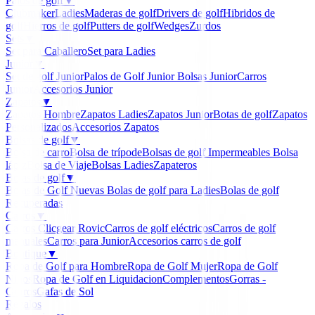
Palos de golf
▼
Clubmaker
Ladies
Maderas de golf
Drivers de golf
Hibridos de
golf
Hierros de golf
Putters de golf
Wedges
Zurdos
Sets
▼
Set para Caballero
Set para Ladies
Junior
▼
Set de golf Junior
Palos de Golf Junior
Bolsas Junior
Carros
Junior
Accesorios Junior
Zapatos
▼
Zapatos Hombre
Zapatos Ladies
Zapatos Junior
Botas de golf
Zapatos
Personalizados
Accesorios Zapatos
Bolsas de golf
▼
Bolsa de carro
Bolsa de trípode
Bolsas de golf Impermeables
Bolsa
lápiz
Bolsa de Viaje
Bolsas Ladies
Zapateros
Bolas de golf
▼
Bolas de Golf Nuevas
Bolas de golf para Ladies
Bolas de golf
Recuperadas
Carros
▼
Carros Clicgear Rovic
Carros de golf eléctricos
Carros de golf
manuales
Carros para Junior
Accesorios carros de golf
Boutique
▼
Ropa de Golf para Hombre
Ropa de Golf Mujer
Ropa de Golf
Niños
Ropa de Golf en Liquidacion
Complementos
Gorras -
Gorros
Gafas de Sol
Regalos