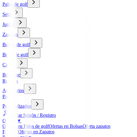
Palos de golf
Sets
Junior
Zapatos
Bolsas de golf
Bolas de golf
Carros
Boutique
Regalos
Accesorios
Packs
Personalizados
Iniciar Sesión / Registro
Ofertas
▼
Ofertas en Palos de golf
Ofertas en Bolsas
Oferta zapatos
FootJoy
Ofertas en Zapatos