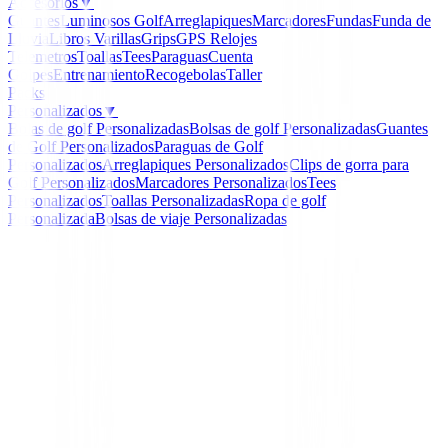
Accesorios
▼
Guantes
Luminosos Golf
Arreglapiques
Marcadores
Fundas
Funda de
Lluvia
Libros
Varillas
Grips
GPS Relojes
Telemetros
Toallas
Tees
Paraguas
Cuenta
Golpes
Entrenamiento
Recogebolas
Taller
Packs
Personalizados
▼
Bolas de golf Personalizadas
Bolsas de golf Personalizadas
Guantes
de Golf Personalizados
Paraguas de Golf
Personalizados
Arreglapiques Personalizados
Clips de gorra para
Golf Personalizados
Marcadores Personalizados
Tees
Personalizados
Toallas Personalizadas
Ropa de golf
Personalizada
Bolsas de viaje Personalizadas
Inicio
/
Taller
/
Cinta de doble cara para grips
Winn
Cinta de doble cara para
Ref:
Cinta-de-doble-para-grips