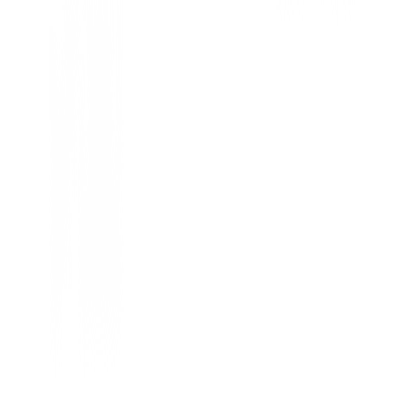
T Rossie SB