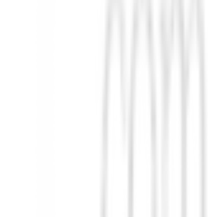
a bola.
excepcional y un rodamiento de bola óptimo en el green.
ción de la cara y un arco sutil.
eciendo un look sofisticado en el campo.
(opciones personalizadas de empuñaduras disponibles).
 empieza a ver resultados en el green! Disponible en BuenGolpe.