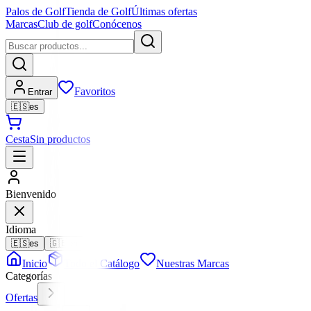
Palos de Golf
Tienda de Golf
Últimas ofertas
Marcas
Club de golf
Conócenos
Favoritos
Entrar
🇪🇸
es
Cesta
Sin productos
Bienvenido
Idioma
🇪🇸
es
🇬🇧
en
Inicio
Todo el Catálogo
Nuestras Marcas
Categorías
Ofertas