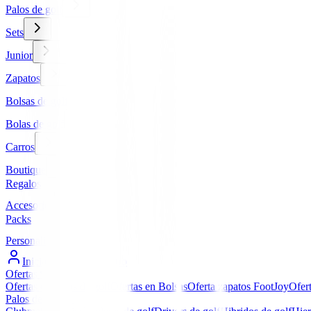
Palos de golf
Sets
Junior
Zapatos
Bolsas de golf
Bolas de golf
Carros
Boutique
Regalos
Accesorios
Packs
Personalizados
Iniciar Sesión / Registro
Ofertas
▼
Ofertas en Palos de golf
Ofertas en Bolsas
Oferta zapatos FootJoy
Ofer
Palos de golf
▼