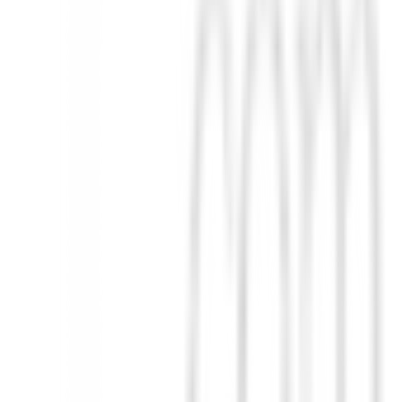
a bola.
excepcional y un rodamiento de bola óptimo en el green.
ción de la cara y un arco sutil.
eciendo un look sofisticado en el campo.
(opciones personalizadas de empuñaduras disponibles).
 empieza a ver resultados en el green! Disponible en BuenGolpe.