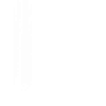
T Rossie SB