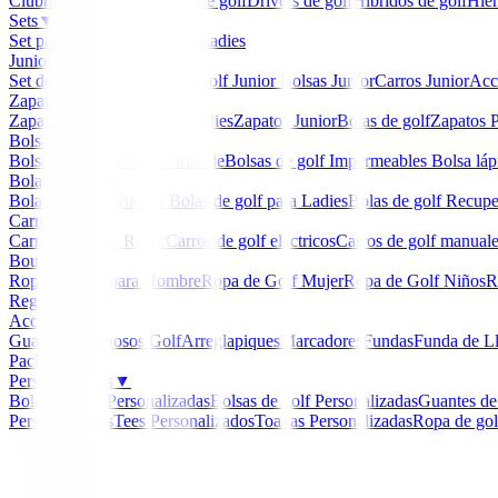
Clubmaker
Ladies
Maderas de golf
Drivers de golf
Hibridos de golf
Hier
Sets
▼
Set para Caballero
Set para Ladies
Junior
▼
Set de golf Junior
Palos de Golf Junior
Bolsas Junior
Carros Junior
Acc
Zapatos
▼
Zapatos Hombre
Zapatos Ladies
Zapatos Junior
Botas de golf
Zapatos P
Bolsas de golf
▼
Bolsa de carro
Bolsa de trípode
Bolsas de golf Impermeables
Bolsa láp
Bolas de golf
▼
Bolas de Golf Nuevas
Bolas de golf para Ladies
Bolas de golf Recup
Carros
▼
Carros Clicgear Rovic
Carros de golf eléctricos
Carros de golf manual
Boutique
▼
Ropa de Golf para Hombre
Ropa de Golf Mujer
Ropa de Golf Niños
R
Regalos
Accesorios
▼
Guantes
Luminosos Golf
Arreglapiques
Marcadores
Fundas
Funda de L
Packs
Personalizados
▼
Bolas de golf Personalizadas
Bolsas de golf Personalizadas
Guantes de
Personalizados
Tees Personalizados
Toallas Personalizadas
Ropa de gol
Inicio
/
Putters de golf
/
Putter Odyssey DFX Ten S
-
18
%