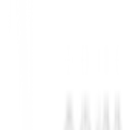
Con un diseño de cabeza progresivo y características angulares, este putt
 reducir tu hándicap.