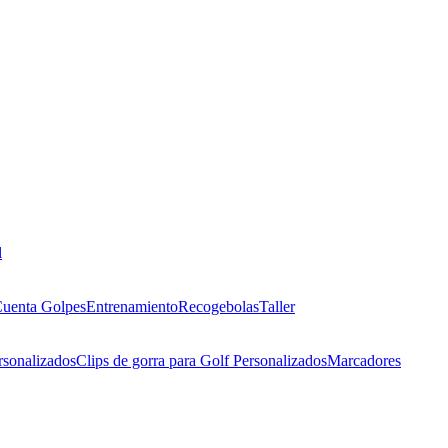
l
uenta Golpes
Entrenamiento
Recogebolas
Taller
rsonalizados
Clips de gorra para Golf Personalizados
Marcadores