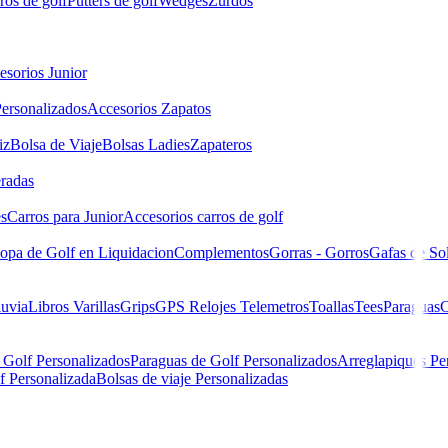
ros de golf
Putters de golf
Wedges
Zurdos
esorios Junior
ersonalizados
Accesorios Zapatos
iz
Bolsa de Viaje
Bolsas Ladies
Zapateros
eradas
es
Carros para Junior
Accesorios carros de golf
opa de Golf en Liquidacion
Complementos
Gorras - Gorros
Gafas de So
luvia
Libros
Varillas
Grips
GPS Relojes Telemetros
Toallas
Tees
Paraguas
C
 Golf Personalizados
Paraguas de Golf Personalizados
Arreglapiques Pe
f Personalizada
Bolsas de viaje Personalizadas