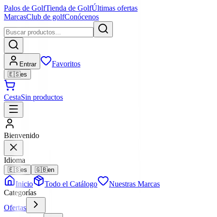
Palos de Golf
Tienda de Golf
Últimas ofertas
Marcas
Club de golf
Conócenos
Favoritos
Entrar
🇪🇸
es
Cesta
Sin productos
Bienvenido
Idioma
🇪🇸
es
🇬🇧
en
Inicio
Todo el Catálogo
Nuestras Marcas
Categorías
Ofertas