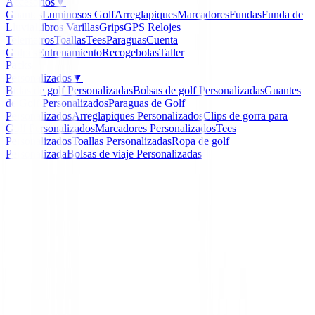
Accesorios
▼
Guantes
Luminosos Golf
Arreglapiques
Marcadores
Fundas
Funda de
Lluvia
Libros
Varillas
Grips
GPS Relojes
Telemetros
Toallas
Tees
Paraguas
Cuenta
Golpes
Entrenamiento
Recogebolas
Taller
Packs
Personalizados
▼
Bolas de golf Personalizadas
Bolsas de golf Personalizadas
Guantes
de Golf Personalizados
Paraguas de Golf
Personalizados
Arreglapiques Personalizados
Clips de gorra para
Golf Personalizados
Marcadores Personalizados
Tees
Personalizados
Toallas Personalizadas
Ropa de golf
Personalizada
Bolsas de viaje Personalizadas
Inicio
/
Boutique
/
Polo Ping Nala Ref.P93730 Mujer Az
-
56
%
Ping Collection
Polo Ping Nala Ref.P937
Mujer Azul