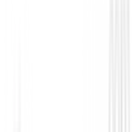
Polos Señora
Polo Ping Oona P93734
90,75 €
39,99 €