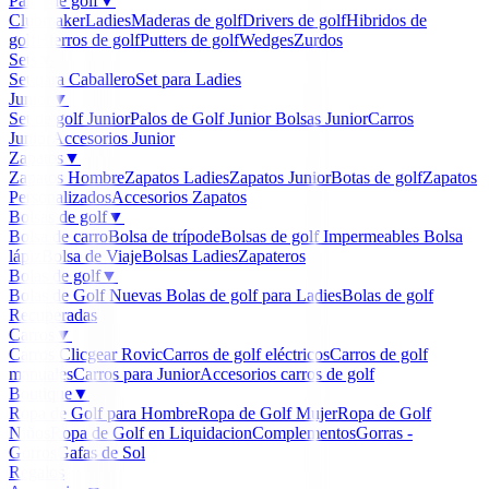
Palos de golf
▼
Clubmaker
Ladies
Maderas de golf
Drivers de golf
Hibridos de
golf
Hierros de golf
Putters de golf
Wedges
Zurdos
Sets
▼
Set para Caballero
Set para Ladies
Junior
▼
Set de golf Junior
Palos de Golf Junior
Bolsas Junior
Carros
Junior
Accesorios Junior
Zapatos
▼
Zapatos Hombre
Zapatos Ladies
Zapatos Junior
Botas de golf
Zapatos
Personalizados
Accesorios Zapatos
Bolsas de golf
▼
Bolsa de carro
Bolsa de trípode
Bolsas de golf Impermeables
Bolsa
lápiz
Bolsa de Viaje
Bolsas Ladies
Zapateros
Bolas de golf
▼
Bolas de Golf Nuevas
Bolas de golf para Ladies
Bolas de golf
Recuperadas
Carros
▼
Carros Clicgear Rovic
Carros de golf eléctricos
Carros de golf
manuales
Carros para Junior
Accesorios carros de golf
Boutique
▼
Ropa de Golf para Hombre
Ropa de Golf Mujer
Ropa de Golf
Niños
Ropa de Golf en Liquidacion
Complementos
Gorras -
Gorros
Gafas de Sol
Regalos