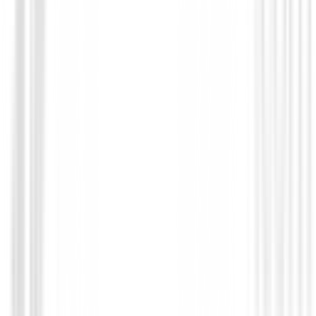
Polos Señora
Polo Ping Nala Ref.P93730 Mujer Blanc
90,00 €
34,99 €