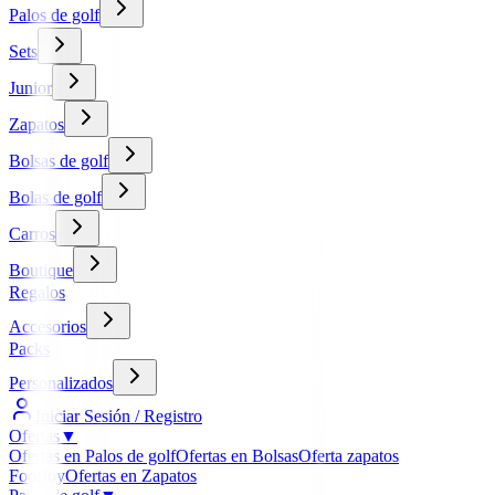
Palos de golf
Sets
Junior
Zapatos
Bolsas de golf
Bolas de golf
Carros
Boutique
Regalos
Accesorios
Packs
Personalizados
Iniciar Sesión / Registro
Ofertas
▼
Ofertas en Palos de golf
Ofertas en Bolsas
Oferta zapatos
FootJoy
Ofertas en Zapatos