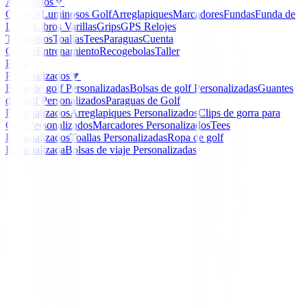
Accesorios
▼
Guantes
Luminosos Golf
Arreglapiques
Marcadores
Fundas
Funda de
Lluvia
Libros
Varillas
Grips
GPS Relojes
Telemetros
Toallas
Tees
Paraguas
Cuenta
Golpes
Entrenamiento
Recogebolas
Taller
Packs
Personalizados
▼
Bolas de golf Personalizadas
Bolsas de golf Personalizadas
Guantes
de Golf Personalizados
Paraguas de Golf
Personalizados
Arreglapiques Personalizados
Clips de gorra para
Golf Personalizados
Marcadores Personalizados
Tees
Personalizados
Toallas Personalizadas
Ropa de golf
Personalizada
Bolsas de viaje Personalizadas
Inicio
/
Novedades
/
Polo Ping Lockwood Manga Larga
-
13
%
Ping Collection
Polo Ping Lockwood Ma
Larga 03707