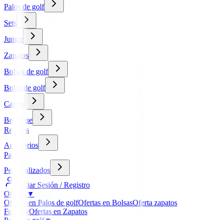
Palos de golf
Sets
Junior
Zapatos
Bolsas de golf
Bolas de golf
Carros
Boutique
Regalos
Accesorios
Packs
Personalizados
Iniciar Sesión / Registro
Ofertas
▼
Ofertas en Palos de golf
Ofertas en Bolsas
Oferta zapatos
FootJoy
Ofertas en Zapatos