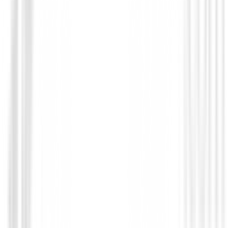
Novedades
Chaqueta Footjoy HydroLite X 89924 
219,00 €
175,00 €
Desde