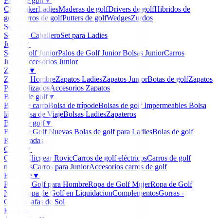
Palos de golf
▼
Clubmaker
Ladies
Maderas de golf
Drivers de golf
Hibridos de
golf
Hierros de golf
Putters de golf
Wedges
Zurdos
Sets
▼
Set para Caballero
Set para Ladies
Junior
▼
Set de golf Junior
Palos de Golf Junior
Bolsas Junior
Carros
Junior
Accesorios Junior
Zapatos
▼
Zapatos Hombre
Zapatos Ladies
Zapatos Junior
Botas de golf
Zapatos
Personalizados
Accesorios Zapatos
Bolsas de golf
▼
Bolsa de carro
Bolsa de trípode
Bolsas de golf Impermeables
Bolsa
lápiz
Bolsa de Viaje
Bolsas Ladies
Zapateros
Bolas de golf
▼
Bolas de Golf Nuevas
Bolas de golf para Ladies
Bolas de golf
Recuperadas
Carros
▼
Carros Clicgear Rovic
Carros de golf eléctricos
Carros de golf
manuales
Carros para Junior
Accesorios carros de golf
Boutique
▼
Ropa de Golf para Hombre
Ropa de Golf Mujer
Ropa de Golf
Niños
Ropa de Golf en Liquidacion
Complementos
Gorras -
Gorros
Gafas de Sol
Regalos