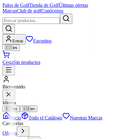
Palos de Golf
Tienda de Golf
Últimas ofertas
Marcas
Club de golf
Conócenos
Favoritos
Entrar
🇪🇸
es
Cesta
Sin productos
Bienvenido
Idioma
🇪🇸
es
🇬🇧
en
Inicio
Todo el Catálogo
Nuestras Marcas
Categorías
Ofertas