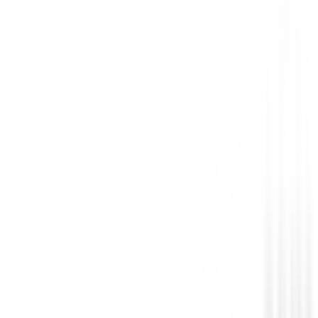
específicamente pensando en el golfista.
Las gamas SensorCool, SensorWarm y SensorDry est
específicamente para responder a las diferentes deman
para maximizar la jugabilidad sin importar las condici
Sin opiniones
Todavía no hay opiniones para este producto.
Sé el primero en dejar una opinión cuando recibas tu 
Debes iniciar sesión para dejar una opinión sobre este
Iniciar Sesión
También te puede interesar