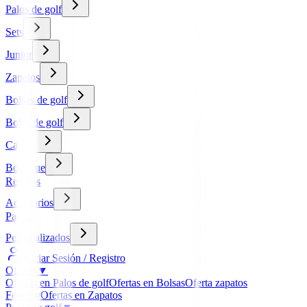
Palos de golf
Sets
Junior
Zapatos
Bolsas de golf
Bolas de golf
Carros
Boutique
Regalos
Accesorios
Packs
Personalizados
Iniciar Sesión / Registro
Ofertas
▼
Ofertas en Palos de golf
Ofertas en Bolsas
Oferta zapatos
FootJoy
Ofertas en Zapatos