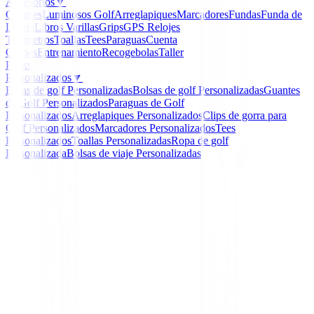
Accesorios
▼
Guantes
Luminosos Golf
Arreglapiques
Marcadores
Fundas
Funda de
Lluvia
Libros
Varillas
Grips
GPS Relojes
Telemetros
Toallas
Tees
Paraguas
Cuenta
Golpes
Entrenamiento
Recogebolas
Taller
Packs
Personalizados
▼
Bolas de golf Personalizadas
Bolsas de golf Personalizadas
Guantes
de Golf Personalizados
Paraguas de Golf
Personalizados
Arreglapiques Personalizados
Clips de gorra para
Golf Personalizados
Marcadores Personalizados
Tees
Personalizados
Toallas Personalizadas
Ropa de golf
Personalizada
Bolsas de viaje Personalizadas
Inicio
/
Novedades
/
Polo FootJoy Stretch Pique Solid 
Mujer
FootJoy
Polo FootJoy Stretch Pi
Solid 81724 Blanco Muj
Ref:
196665473300-1