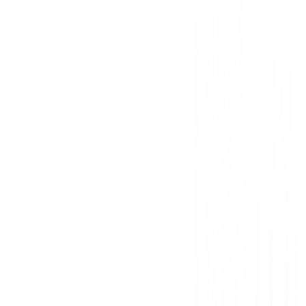
Polo FootJoy Stretch Pique Solid 81724 Blanco Muje
Sin opiniones
Todavía no hay opiniones para este producto.
Sé el primero en dejar una opinión cuando recibas tu 
Debes iniciar sesión para dejar una opinión sobre este
Iniciar Sesión
También te puede interesar