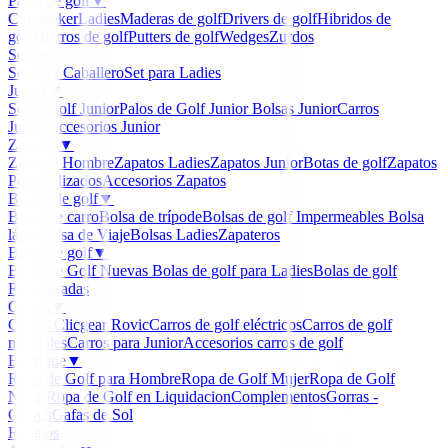
Palos de golf
▼
Clubmaker
Ladies
Maderas de golf
Drivers de golf
Hibridos de
golf
Hierros de golf
Putters de golf
Wedges
Zurdos
Sets
▼
Set para Caballero
Set para Ladies
Junior
▼
Set de golf Junior
Palos de Golf Junior
Bolsas Junior
Carros
Junior
Accesorios Junior
Zapatos
▼
Zapatos Hombre
Zapatos Ladies
Zapatos Junior
Botas de golf
Zapatos
Personalizados
Accesorios Zapatos
Bolsas de golf
▼
Bolsa de carro
Bolsa de trípode
Bolsas de golf Impermeables
Bolsa
lápiz
Bolsa de Viaje
Bolsas Ladies
Zapateros
Bolas de golf
▼
Bolas de Golf Nuevas
Bolas de golf para Ladies
Bolas de golf
Recuperadas
Carros
▼
Carros Clicgear Rovic
Carros de golf eléctricos
Carros de golf
manuales
Carros para Junior
Accesorios carros de golf
Boutique
▼
Ropa de Golf para Hombre
Ropa de Golf Mujer
Ropa de Golf
Niños
Ropa de Golf en Liquidacion
Complementos
Gorras -
Gorros
Gafas de Sol
Regalos