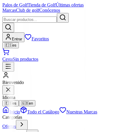
Palos de Golf
Tienda de Golf
Últimas ofertas
Marcas
Club de golf
Conócenos
Favoritos
Entrar
🇪🇸
es
Cesta
Sin productos
Bienvenido
Idioma
🇪🇸
es
🇬🇧
en
Inicio
Todo el Catálogo
Nuestras Marcas
Categorías
Ofertas