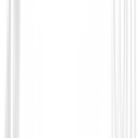
Novedades
Chaqueta Footjoy HydroLite X 89920 
219,00 €
175,00 €
Desde