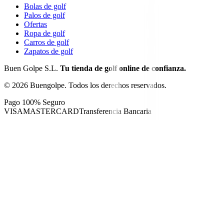
Bolas de golf
Palos de golf
Ofertas
Ropa de golf
Carros de golf
Zapatos de golf
Buen Golpe S.L.
Tu tienda de golf online de confianza.
©
2026
Buengolpe.
Todos los derechos reservados.
Pago 100% Seguro
VISA
MASTERCARD
Transferencia Bancaria