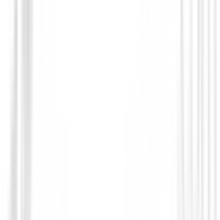
Novedades
Chaqueta Footjoy HydroLite X 89920 
219,00 €
175,00 €
Desde