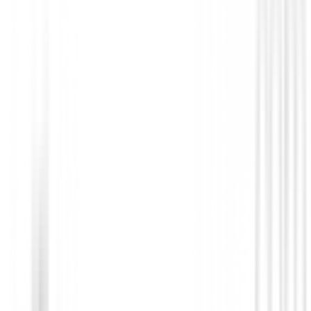
Novedades
Zapatos Footjoy Prolite Boa Hombre 56
158,99 €
135,00 €
Desde