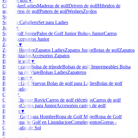
Palos de golf
▼
Clubmaker
Ladies
Maderas de golf
Drivers de golf
Hibridos de
golf
Hierros de golf
Putters de golf
Wedges
Zurdos
Sets
▼
Set para Caballero
Set para Ladies
Junior
▼
Set de golf Junior
Palos de Golf Junior
Bolsas Junior
Carros
Junior
Accesorios Junior
Zapatos
▼
Zapatos Hombre
Zapatos Ladies
Zapatos Junior
Botas de golf
Zapatos
Personalizados
Accesorios Zapatos
Bolsas de golf
▼
Bolsa de carro
Bolsa de trípode
Bolsas de golf Impermeables
Bolsa
lápiz
Bolsa de Viaje
Bolsas Ladies
Zapateros
Bolas de golf
▼
Bolas de Golf Nuevas
Bolas de golf para Ladies
Bolas de golf
Recuperadas
Carros
▼
Carros Clicgear Rovic
Carros de golf eléctricos
Carros de golf
manuales
Carros para Junior
Accesorios carros de golf
Boutique
▼
Ropa de Golf para Hombre
Ropa de Golf Mujer
Ropa de Golf
Niños
Ropa de Golf en Liquidacion
Complementos
Gorras -
Gorros
Gafas de Sol
Regalos