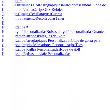
Accesorios
▼
Guantes
Luminosos Golf
Arreglapiques
Marcadores
Fundas
Funda de
Lluvia
Libros
Varillas
Grips
GPS Relojes
Telemetros
Toallas
Tees
Paraguas
Cuenta
Golpes
Entrenamiento
Recogebolas
Taller
Packs
Personalizados
▼
Bolas de golf Personalizadas
Bolsas de golf Personalizadas
Guantes
de Golf Personalizados
Paraguas de Golf
Personalizados
Arreglapiques Personalizados
Clips de gorra para
Golf Personalizados
Marcadores Personalizados
Tees
Personalizados
Toallas Personalizadas
Ropa de golf
Personalizada
Bolsas de viaje Personalizadas
Inicio
/
Polos Niños
/
Polo Adidas TOURNAMENT SS
-
36
%
Adidas
Polo Adidas TOURNA
SS P CD3732
Ref:
4059805159228