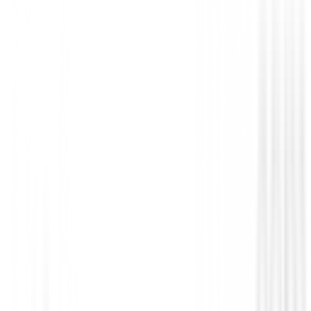
Polos Niños
Polo Footjoy Painted Floral Lisle 39425 
70,00 €
63,00 €
Desde