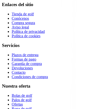
Enlaces del sitio
Tienda de golf
Conócenos
Compra segura
Aviso legal
Política de privacidad
Política de cookies
Servicios
Plazos de entrega
Formas de pago
Garantía de compra
Devoluciones
Contacto
Condiciones de compra
Nuestra oferta
Bolas de golf
Palos de golf
Ofertas
Ropa de golf