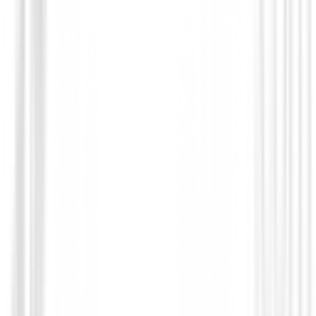
Paraguas
Paraguas Jucad telescopico Negro
149,00 €
125,95 €