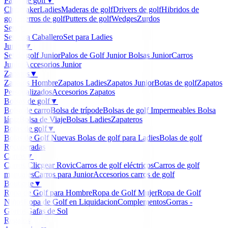
Palos de golf
▼
Clubmaker
Ladies
Maderas de golf
Drivers de golf
Hibridos de
golf
Hierros de golf
Putters de golf
Wedges
Zurdos
Sets
▼
Set para Caballero
Set para Ladies
Junior
▼
Set de golf Junior
Palos de Golf Junior
Bolsas Junior
Carros
Junior
Accesorios Junior
Zapatos
▼
Zapatos Hombre
Zapatos Ladies
Zapatos Junior
Botas de golf
Zapatos
Personalizados
Accesorios Zapatos
Bolsas de golf
▼
Bolsa de carro
Bolsa de trípode
Bolsas de golf Impermeables
Bolsa
lápiz
Bolsa de Viaje
Bolsas Ladies
Zapateros
Bolas de golf
▼
Bolas de Golf Nuevas
Bolas de golf para Ladies
Bolas de golf
Recuperadas
Carros
▼
Carros Clicgear Rovic
Carros de golf eléctricos
Carros de golf
manuales
Carros para Junior
Accesorios carros de golf
Boutique
▼
Ropa de Golf para Hombre
Ropa de Golf Mujer
Ropa de Golf
Niños
Ropa de Golf en Liquidacion
Complementos
Gorras -
Gorros
Gafas de Sol
Regalos