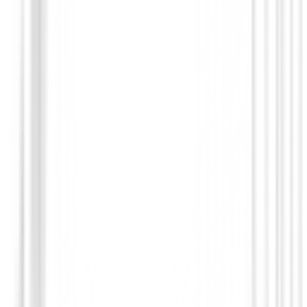
Paraguas
Paraguas Honma Silver
79,00 €