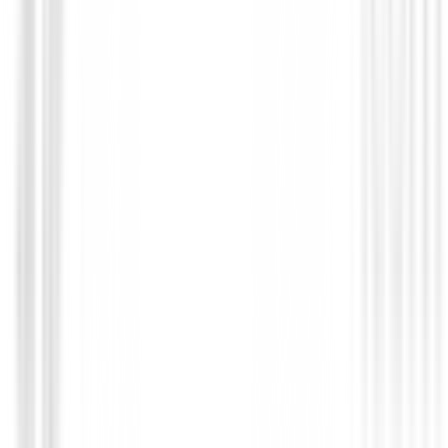
Pantalones Caballero
Pantalon Ping SensorWarm Winter Trous
P03715-196 Gris
159,95 €
112,00 €
Desde