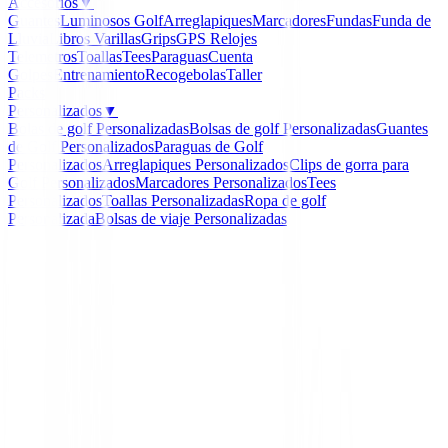
Accesorios
▼
Guantes
Luminosos Golf
Arreglapiques
Marcadores
Fundas
Funda de
Lluvia
Libros
Varillas
Grips
GPS Relojes
Telemetros
Toallas
Tees
Paraguas
Cuenta
Golpes
Entrenamiento
Recogebolas
Taller
Packs
Personalizados
▼
Bolas de golf Personalizadas
Bolsas de golf Personalizadas
Guantes
de Golf Personalizados
Paraguas de Golf
Personalizados
Arreglapiques Personalizados
Clips de gorra para
Golf Personalizados
Marcadores Personalizados
Tees
Personalizados
Toallas Personalizadas
Ropa de golf
Personalizada
Bolsas de viaje Personalizadas
Inicio
/
Ropa de Golf en Liquidacion
/
Pantalón Ping Co
Bradley Caballero P03315 Stone Talla 48
Ping Collection
Pantalón Ping Collectio
Bradley Caballero P033
Stone Talla 48