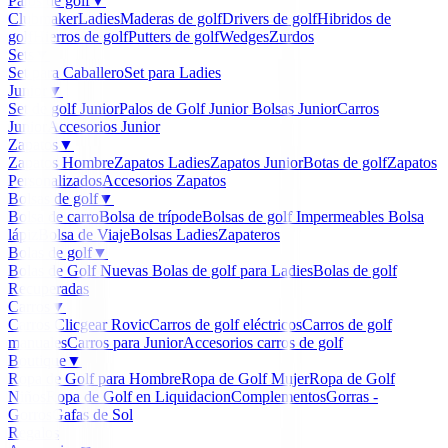
Palos de golf
▼
Clubmaker
Ladies
Maderas de golf
Drivers de golf
Hibridos de
golf
Hierros de golf
Putters de golf
Wedges
Zurdos
Sets
▼
Set para Caballero
Set para Ladies
Junior
▼
Set de golf Junior
Palos de Golf Junior
Bolsas Junior
Carros
Junior
Accesorios Junior
Zapatos
▼
Zapatos Hombre
Zapatos Ladies
Zapatos Junior
Botas de golf
Zapatos
Personalizados
Accesorios Zapatos
Bolsas de golf
▼
Bolsa de carro
Bolsa de trípode
Bolsas de golf Impermeables
Bolsa
lápiz
Bolsa de Viaje
Bolsas Ladies
Zapateros
Bolas de golf
▼
Bolas de Golf Nuevas
Bolas de golf para Ladies
Bolas de golf
Recuperadas
Carros
▼
Carros Clicgear Rovic
Carros de golf eléctricos
Carros de golf
manuales
Carros para Junior
Accesorios carros de golf
Boutique
▼
Ropa de Golf para Hombre
Ropa de Golf Mujer
Ropa de Golf
Niños
Ropa de Golf en Liquidacion
Complementos
Gorras -
Gorros
Gafas de Sol
Regalos