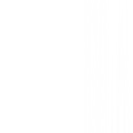
Sin opiniones
Todavía no hay opiniones para este producto.
Sé el primero en dejar una opinión cuando recibas tu 
Debes iniciar sesión para dejar una opinión sobre este
Iniciar Sesión
También te puede interesar