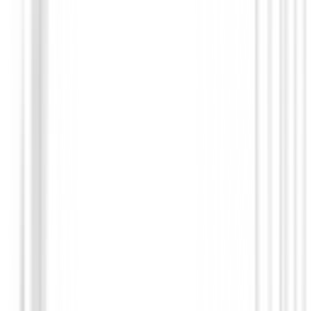
Pantalones Caballero
Ping Mens Sherwell Sensor Cool Trouser
Gris
109,00 €
64,99 €