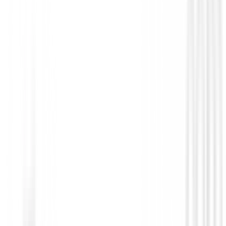
Pantalones Caballero
Pantalon Ping SensorWarm Winter Trous
P03549
159,95 €
112,00 €