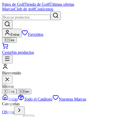
Palos de Golf
Tienda de Golf
Últimas ofertas
Marcas
Club de golf
Conócenos
Favoritos
Entrar
🇪🇸
es
Cesta
Sin productos
Bienvenido
Idioma
🇪🇸
es
🇬🇧
en
Inicio
Todo el Catálogo
Nuestras Marcas
Categorías
Ofertas