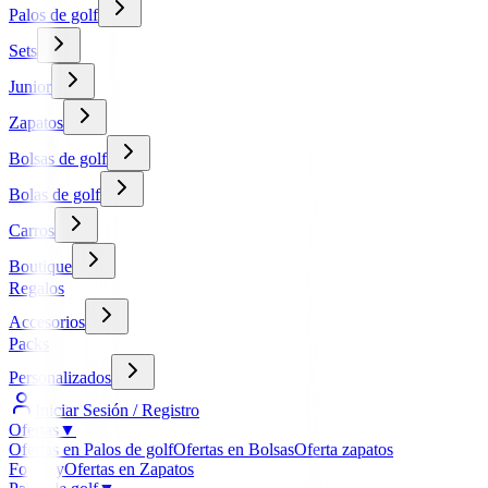
Palos de golf
Sets
Junior
Zapatos
Bolsas de golf
Bolas de golf
Carros
Boutique
Regalos
Accesorios
Packs
Personalizados
Iniciar Sesión / Registro
Ofertas
▼
Ofertas en Palos de golf
Ofertas en Bolsas
Oferta zapatos
FootJoy
Ofertas en Zapatos