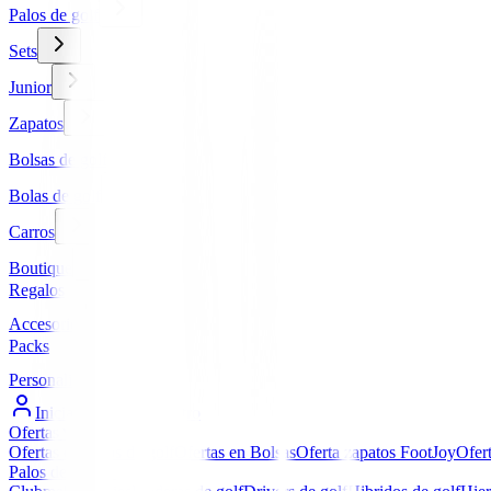
Palos de golf
Sets
Junior
Zapatos
Bolsas de golf
Bolas de golf
Carros
Boutique
Regalos
Accesorios
Packs
Personalizados
Iniciar Sesión / Registro
Ofertas
▼
Ofertas en Palos de golf
Ofertas en Bolsas
Oferta zapatos FootJoy
Ofer
Palos de golf
▼