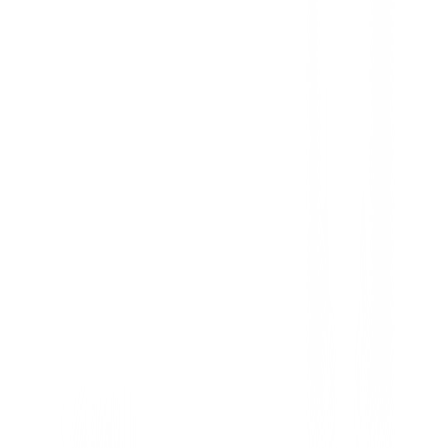
pedido.
 producto.