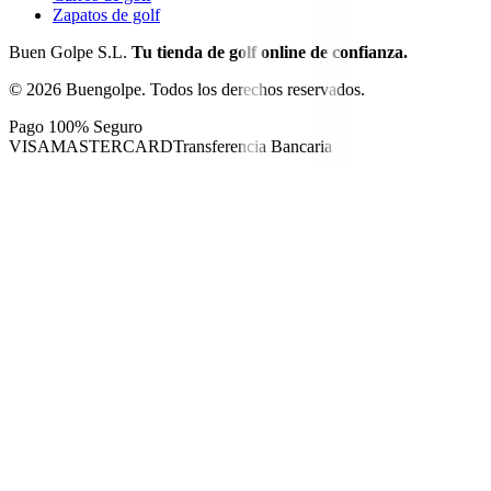
Zapatos de golf
Buen Golpe S.L.
Tu tienda de golf online de confianza.
©
2026
Buengolpe.
Todos los derechos reservados.
Pago 100% Seguro
VISA
MASTERCARD
Transferencia Bancaria