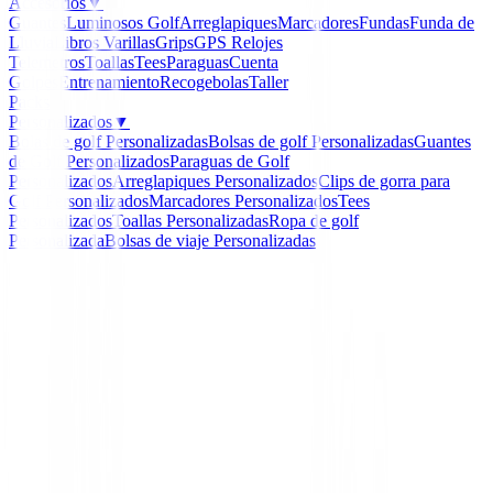
Accesorios
▼
Guantes
Luminosos Golf
Arreglapiques
Marcadores
Fundas
Funda de
Lluvia
Libros
Varillas
Grips
GPS Relojes
Telemetros
Toallas
Tees
Paraguas
Cuenta
Golpes
Entrenamiento
Recogebolas
Taller
Packs
Personalizados
▼
Bolas de golf Personalizadas
Bolsas de golf Personalizadas
Guantes
de Golf Personalizados
Paraguas de Golf
Personalizados
Arreglapiques Personalizados
Clips de gorra para
Golf Personalizados
Marcadores Personalizados
Tees
Personalizados
Toallas Personalizadas
Ropa de golf
Personalizada
Bolsas de viaje Personalizadas
Inicio
/
Maderas de golf
/
Madera Callaway Quantum M
-
10
%
Callaway
Madera Callaway Quan
Max