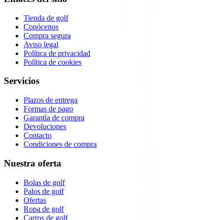
Tienda de golf
Conócenos
Compra segura
Aviso legal
Política de privacidad
Política de cookies
Servicios
Plazos de entrega
Formas de pago
Garantía de compra
Devoluciones
Contacto
Condiciones de compra
Nuestra oferta
Bolas de golf
Palos de golf
Ofertas
Ropa de golf
Carros de golf