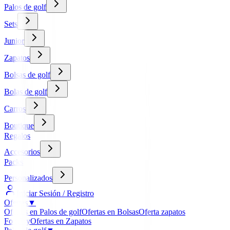
Palos de golf
Sets
Junior
Zapatos
Bolsas de golf
Bolas de golf
Carros
Boutique
Regalos
Accesorios
Packs
Personalizados
Iniciar Sesión / Registro
Ofertas
▼
Ofertas en Palos de golf
Ofertas en Bolsas
Oferta zapatos
FootJoy
Ofertas en Zapatos