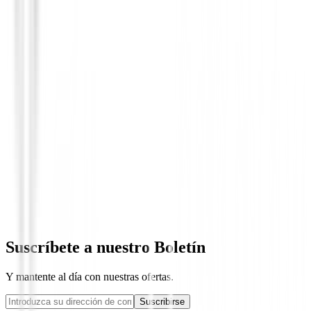
Hierros de golf
Hierros Callaway Quantum Max ( 6 al P
824,99 €
Suscríbete a nuestro Boletín
Y mantente al día con nuestras ofertas.
Suscribirse