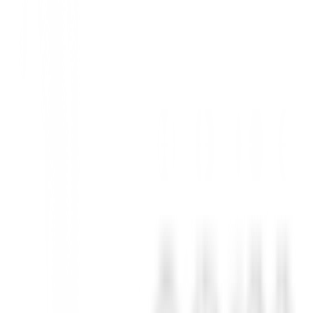
endimiento en Cada Golpe
ilo, confort y un rendimiento excepcional en el campo. Diseñado con la
rmitiéndote concentrarte plenamente en tu juego.
ñadir volumen. Ideal para jugar en ambientes fríos.
para tu comodidad.
era del campo.
 oferta especial en BuenGolpe y eleva tu juego con la mejor equipación