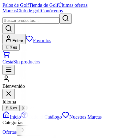
Palos de Golf
Tienda de Golf
Últimas ofertas
Marcas
Club de golf
Conócenos
Favoritos
Entrar
🇪🇸
es
Cesta
Sin productos
Bienvenido
Idioma
🇪🇸
es
🇬🇧
en
Inicio
Todo el Catálogo
Nuestras Marcas
Categorías
Ofertas