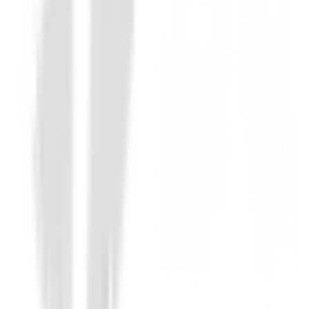
Prendas Punto Señora
Jersey Footjoy Mujer Ref. 34218