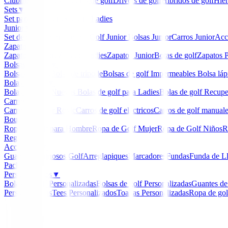
Clubmaker
Ladies
Maderas de golf
Drivers de golf
Hibridos de golf
Hier
Sets
▼
Set para Caballero
Set para Ladies
Junior
▼
Set de golf Junior
Palos de Golf Junior
Bolsas Junior
Carros Junior
Acc
Zapatos
▼
Zapatos Hombre
Zapatos Ladies
Zapatos Junior
Botas de golf
Zapatos P
Bolsas de golf
▼
Bolsa de carro
Bolsa de trípode
Bolsas de golf Impermeables
Bolsa láp
Bolas de golf
▼
Bolas de Golf Nuevas
Bolas de golf para Ladies
Bolas de golf Recup
Carros
▼
Carros Clicgear Rovic
Carros de golf eléctricos
Carros de golf manual
Boutique
▼
Ropa de Golf para Hombre
Ropa de Golf Mujer
Ropa de Golf Niños
R
Regalos
Accesorios
▼
Guantes
Luminosos Golf
Arreglapiques
Marcadores
Fundas
Funda de L
Packs
Personalizados
▼
Bolas de golf Personalizadas
Bolsas de golf Personalizadas
Guantes de
Personalizados
Tees Personalizados
Toallas Personalizadas
Ropa de gol
Inicio
/
Prendas Punto Señora
/
Jersey Ping Collectio
-
8
%