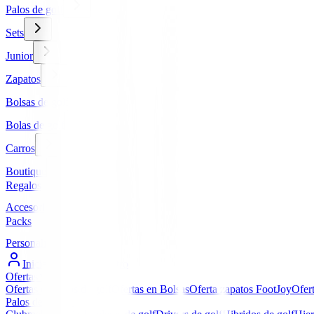
Palos de golf
Sets
Junior
Zapatos
Bolsas de golf
Bolas de golf
Carros
Boutique
Regalos
Accesorios
Packs
Personalizados
Iniciar Sesión / Registro
Ofertas
▼
Ofertas en Palos de golf
Ofertas en Bolsas
Oferta zapatos FootJoy
Ofer
Palos de golf
▼