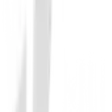
Prendas Punto Señora
Chaqueta FootJoy LADY LINED GRIS 
179,00 €
158,99 €
Desde