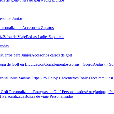
ros de golf
Putters de golf
Wedges
Zurdos
esorios Junior
ersonalizados
Accesorios Zapatos
iz
Bolsa de Viaje
Bolsas Ladies
Zapateros
eradas
es
Carros para Junior
Accesorios carros de golf
opa de Golf en Liquidacion
Complementos
Gorras - Gorros
Gafas de So
luvia
Libros
Varillas
Grips
GPS Relojes Telemetros
Toallas
Tees
Paraguas
C
 Golf Personalizados
Paraguas de Golf Personalizados
Arreglapiques Pe
f Personalizada
Bolsas de viaje Personalizadas
n Skye Mujer P93497-BDW TALLA 48