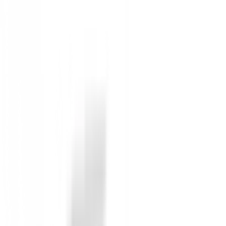
Sin opiniones
Todavía no hay opiniones para este producto.
Sé el primero en dejar una opinión cuando recibas tu 
Debes iniciar sesión para dejar una opinión sobre este
Iniciar Sesión
También te puede interesar