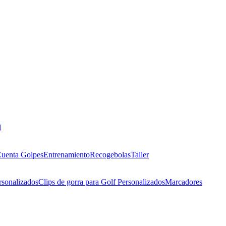
l
uenta Golpes
Entrenamiento
Recogebolas
Taller
rsonalizados
Clips de gorra para Golf Personalizados
Marcadores