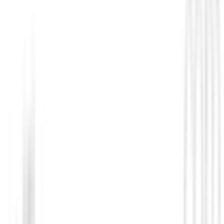
Descripción Detallada
Jersey Footjoy Wool Blend V-Neck 88513 Mujer.
Consiga que cada día sea jugable con la ropa de golf 
Performance.
El tejido de mezcla de lana de primera calidad proporc
y la comodidad de la fibra natural, con la durabilidad 
color de las fibras de alto rendimiento.
Sin opiniones
Todavía no hay opiniones para este producto.
Sé el primero en dejar una opinión cuando recibas tu 
Debes iniciar sesión para dejar una opinión sobre este
Iniciar Sesión
También te puede interesar