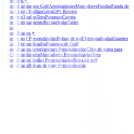
Accesorios
▼
Guantes
Luminosos Golf
Arreglapiques
Marcadores
Fundas
Funda de
Lluvia
Libros
Varillas
Grips
GPS Relojes
Telemetros
Toallas
Tees
Paraguas
Cuenta
Golpes
Entrenamiento
Recogebolas
Taller
Packs
Personalizados
▼
Bolas de golf Personalizadas
Bolsas de golf Personalizadas
Guantes
de Golf Personalizados
Paraguas de Golf
Personalizados
Arreglapiques Personalizados
Clips de gorra para
Golf Personalizados
Marcadores Personalizados
Tees
Personalizados
Toallas Personalizadas
Ropa de golf
Personalizada
Bolsas de viaje Personalizadas
Inicio
/
Boutique
/
Jersey Footjoy Wool Blend V-Neck 
-
19
%
FootJoy
Jersey Footjoy Wool Ble
Neck 88513 Mujer
Ref:
88513