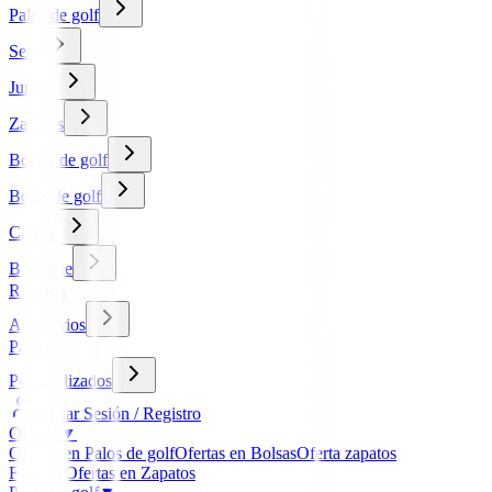
Palos de golf
Sets
Junior
Zapatos
Bolsas de golf
Bolas de golf
Carros
Boutique
Regalos
Accesorios
Packs
Personalizados
Iniciar Sesión / Registro
Ofertas
▼
Ofertas en Palos de golf
Ofertas en Bolsas
Oferta zapatos
FootJoy
Ofertas en Zapatos