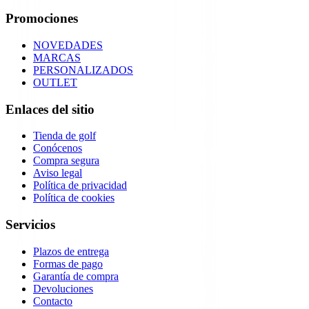
Promociones
NOVEDADES
MARCAS
PERSONALIZADOS
OUTLET
Enlaces del sitio
Tienda de golf
Conócenos
Compra segura
Aviso legal
Política de privacidad
Política de cookies
Servicios
Plazos de entrega
Formas de pago
Garantía de compra
Devoluciones
Contacto