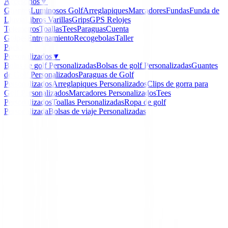
Accesorios
▼
Guantes
Luminosos Golf
Arreglapiques
Marcadores
Fundas
Funda de
Lluvia
Libros
Varillas
Grips
GPS Relojes
Telemetros
Toallas
Tees
Paraguas
Cuenta
Golpes
Entrenamiento
Recogebolas
Taller
Packs
Personalizados
▼
Bolas de golf Personalizadas
Bolsas de golf Personalizadas
Guantes
de Golf Personalizados
Paraguas de Golf
Personalizados
Arreglapiques Personalizados
Clips de gorra para
Golf Personalizados
Marcadores Personalizados
Tees
Personalizados
Toallas Personalizadas
Ropa de golf
Personalizada
Bolsas de viaje Personalizadas
Inicio
/
Prendas Punto Caballero
/
Jersey FootJoy Therm
Brushed 31966 Negro
-
17
%
FootJoy
Jersey FootJoy Thermo S
Brushed 31966 Negro
Ref:
196665652347