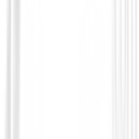
Prendas Punto Caballero
Jersey FootJoy Quilt Texture Chill-Out 
Hombre
125,01 €
106,95 €
Desde