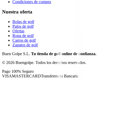
Condiciones de compra
Nuestra oferta
Bolas de golf
Palos de golf
Ofertas
Ropa de golf
Carros de golf
Zapatos de golf
Buen Golpe S.L.
Tu tienda de golf online de confianza.
©
2026
Buengolpe.
Todos los derechos reservados.
Pago 100% Seguro
VISA
MASTERCARD
Transferencia Bancaria