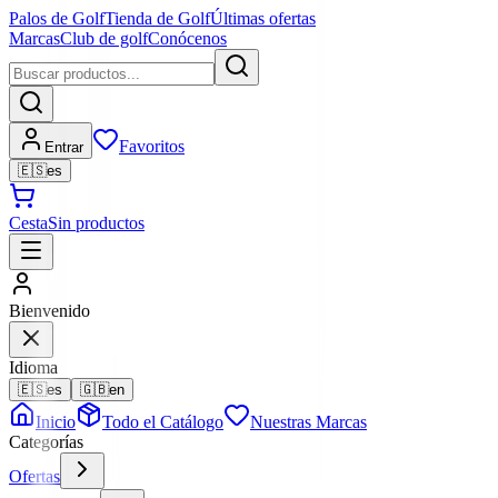
Palos de Golf
Tienda de Golf
Últimas ofertas
Marcas
Club de golf
Conócenos
Favoritos
Entrar
🇪🇸
es
Cesta
Sin productos
Bienvenido
Idioma
🇪🇸
es
🇬🇧
en
Inicio
Todo el Catálogo
Nuestras Marcas
Categorías
Ofertas