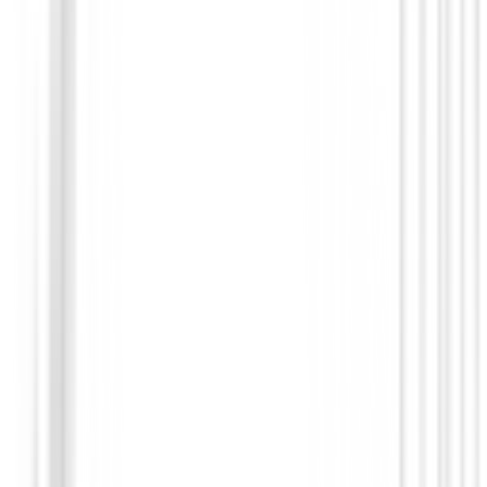
Prendas Punto Caballero
Jersey Footjoy ThermoSeries Ottoman M
37836
140,00 €
98,99 €
Desde