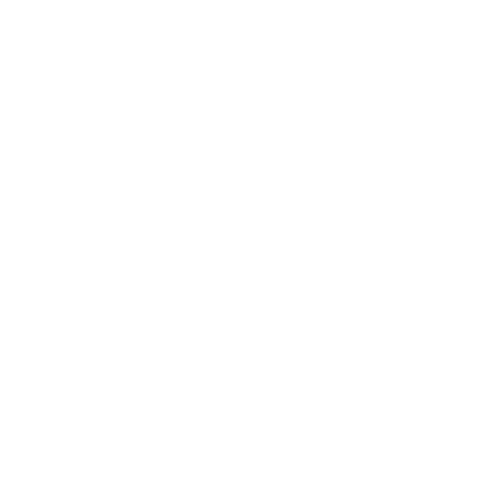
Hombre
Ref:
89938
-
17
%
99,00 €
119,00 €
Desde
TALLA
:
S
M
L
XL
XXL
Género
:
Hombre
Producto inactivo (No disponible)
No disponible