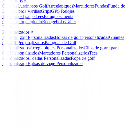
Accesorios
▼
Guantes
Luminosos Golf
Arreglapiques
Marcadores
Fundas
Funda de
Lluvia
Libros
Varillas
Grips
GPS Relojes
Telemetros
Toallas
Tees
Paraguas
Cuenta
Golpes
Entrenamiento
Recogebolas
Taller
Packs
Personalizados
▼
Bolas de golf Personalizadas
Bolsas de golf Personalizadas
Guantes
de Golf Personalizados
Paraguas de Golf
Personalizados
Arreglapiques Personalizados
Clips de gorra para
Golf Personalizados
Marcadores Personalizados
Tees
Personalizados
Toallas Personalizadas
Ropa de golf
Personalizada
Bolsas de viaje Personalizadas
Inicio
/
Novedades
/
Jersey Footjoy ThermoSeries Brus
Midlayer 89938 Hombre
-
17
%
FootJoy
Jersey Footjoy ThermoSe
Brushed Back Midlayer 