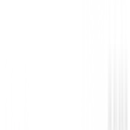
Debes iniciar sesión para dejar una opinión sobre este
Iniciar Sesión
También te puede interesar