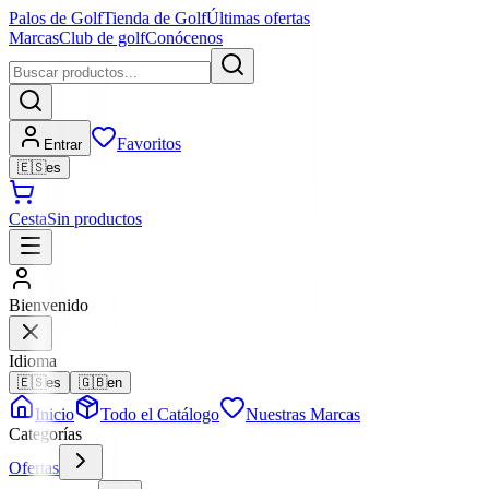
Palos de Golf
Tienda de Golf
Últimas ofertas
Marcas
Club de golf
Conócenos
Favoritos
Entrar
🇪🇸
es
Cesta
Sin productos
Bienvenido
Idioma
🇪🇸
es
🇬🇧
en
Inicio
Todo el Catálogo
Nuestras Marcas
Categorías
Ofertas