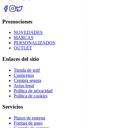
Promociones
NOVEDADES
MARCAS
PERSONALIZADOS
OUTLET
Enlaces del sitio
Tienda de golf
Conócenos
Compra segura
Aviso legal
Política de privacidad
Política de cookies
Servicios
Plazos de entrega
Formas de pago