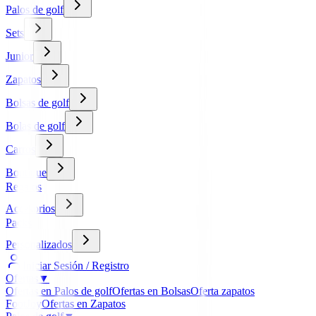
Palos de golf
Sets
Junior
Zapatos
Bolsas de golf
Bolas de golf
Carros
Boutique
Regalos
Accesorios
Packs
Personalizados
Iniciar Sesión / Registro
Ofertas
▼
Ofertas en Palos de golf
Ofertas en Bolsas
Oferta zapatos
FootJoy
Ofertas en Zapatos