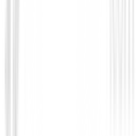
175,00 €
Desde