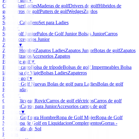
Palos de golf
▼
Clubmaker
Ladies
Maderas de golf
Drivers de golf
Hibridos de
golf
Hierros de golf
Putters de golf
Wedges
Zurdos
Sets
▼
Set para Caballero
Set para Ladies
Junior
▼
Set de golf Junior
Palos de Golf Junior
Bolsas Junior
Carros
Junior
Accesorios Junior
Zapatos
▼
Zapatos Hombre
Zapatos Ladies
Zapatos Junior
Botas de golf
Zapatos
Personalizados
Accesorios Zapatos
Bolsas de golf
▼
Bolsa de carro
Bolsa de trípode
Bolsas de golf Impermeables
Bolsa
lápiz
Bolsa de Viaje
Bolsas Ladies
Zapateros
Bolas de golf
▼
Bolas de Golf Nuevas
Bolas de golf para Ladies
Bolas de golf
Recuperadas
Carros
▼
Carros Clicgear Rovic
Carros de golf eléctricos
Carros de golf
manuales
Carros para Junior
Accesorios carros de golf
Boutique
▼
Ropa de Golf para Hombre
Ropa de Golf Mujer
Ropa de Golf
Niños
Ropa de Golf en Liquidacion
Complementos
Gorras -
Gorros
Gafas de Sol
Regalos