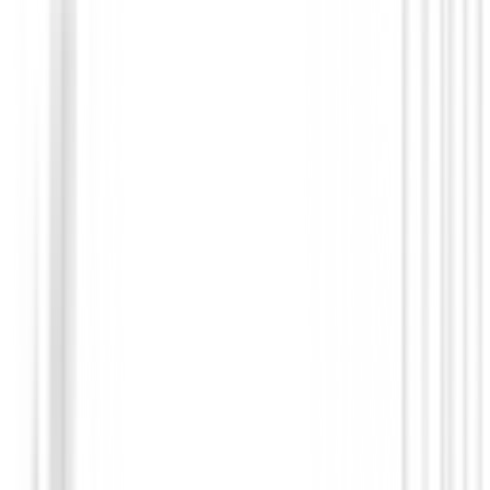
Novedades
Chaqueta Footjoy HydroLite X 89924 
219,00 €
175,00 €
Desde