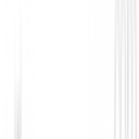
Novedades
Zapatos Footjoy Prolite Boa Hombre 56
158,99 €
135,00 €
Desde