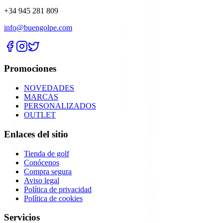
+34 945 281 809
info@buengolpe.com
Promociones
NOVEDADES
MARCAS
PERSONALIZADOS
OUTLET
Enlaces del sitio
Tienda de golf
Conócenos
Compra segura
Aviso legal
Política de privacidad
Política de cookies
Servicios