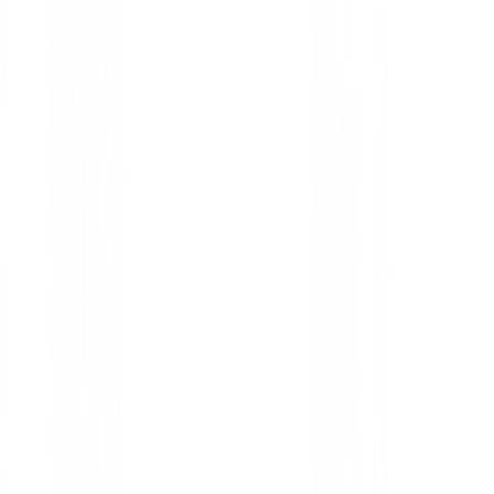
90212 ( cortavientos )
Ref:
706843235509
-
20
%
126,95 €
158,99 €
Desde
TALLA
:
S
M
L
XL
XXL
COLOR
:
Gris
Género
:
Hombre
Disponible para envío inmediato