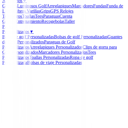
Accesorios
▼
Guantes
Luminosos Golf
Arreglapiques
Marcadores
Fundas
Funda de
Lluvia
Libros
Varillas
Grips
GPS Relojes
Telemetros
Toallas
Tees
Paraguas
Cuenta
Golpes
Entrenamiento
Recogebolas
Taller
Packs
Personalizados
▼
Bolas de golf Personalizadas
Bolsas de golf Personalizadas
Guantes
de Golf Personalizados
Paraguas de Golf
Personalizados
Arreglapiques Personalizados
Clips de gorra para
Golf Personalizados
Marcadores Personalizados
Tees
Personalizados
Toallas Personalizadas
Ropa de golf
Personalizada
Bolsas de viaje Personalizadas
Inicio
/
Prendas Punto Caballero
/
Jersey Footjoy Lamb
Heather Charcoal Ref. 90212 ( cortavientos )
-
20
%
FootJoy
Jersey Footjoy Lambswo
Lined Heather Charcoal 