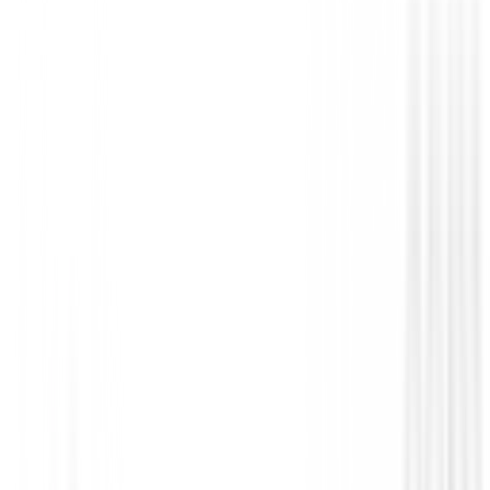
Prendas Punto Caballero
Jersey Footjoy ThermoSeries Ottoman M
37838
140,00 €
109,00 €
Desde