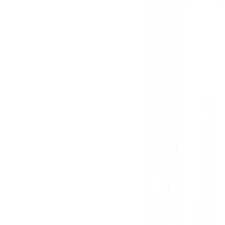
ofrecer.
¡Añade el Jersey FootJoy Lambswool Lined Cortav
carrito en BuenGolpe.com y eleva tu juego al sigui
Sin opiniones
Todavía no hay opiniones para este producto.
Sé el primero en dejar una opinión cuando recibas tu 
Debes iniciar sesión para dejar una opinión sobre este
Iniciar Sesión
También te puede interesar