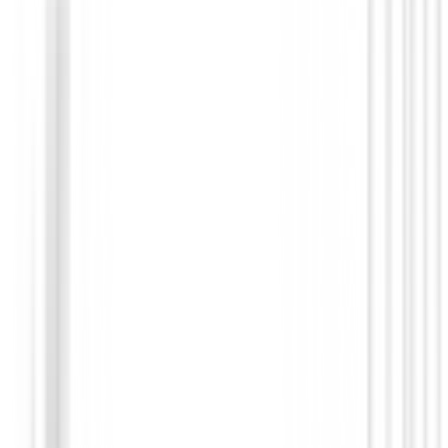
Prendas Punto Caballero
Jersey Footjoy ThermoSeries Ottoman M
37836
140,00 €