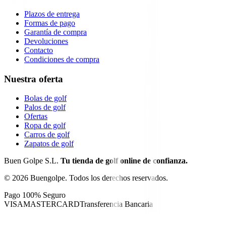
Plazos de entrega
Formas de pago
Garantía de compra
Devoluciones
Contacto
Condiciones de compra
Nuestra oferta
Bolas de golf
Palos de golf
Ofertas
Ropa de golf
Carros de golf
Zapatos de golf
Buen Golpe S.L.
Tu tienda de golf online de confianza.
©
2026
Buengolpe.
Todos los derechos reservados.
Pago 100% Seguro
VISA
MASTERCARD
Transferencia Bancaria