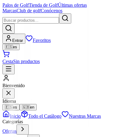
Palos de Golf
Tienda de Golf
Últimas ofertas
Marcas
Club de golf
Conócenos
Favoritos
Entrar
🇪🇸
es
Cesta
Sin productos
Bienvenido
Idioma
🇪🇸
es
🇬🇧
en
Inicio
Todo el Catálogo
Nuestras Marcas
Categorías
Ofertas