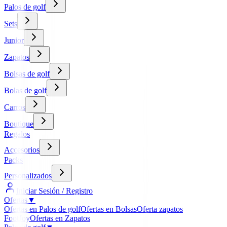
Palos de golf
Sets
Junior
Zapatos
Bolsas de golf
Bolas de golf
Carros
Boutique
Regalos
Accesorios
Packs
Personalizados
Iniciar Sesión / Registro
Ofertas
▼
Ofertas en Palos de golf
Ofertas en Bolsas
Oferta zapatos
FootJoy
Ofertas en Zapatos