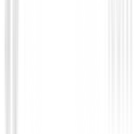
125,01 €
106,95 €
Desde