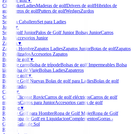
Palos de golf
▼
Clubmaker
Ladies
Maderas de golf
Drivers de golf
Hibridos de
golf
Hierros de golf
Putters de golf
Wedges
Zurdos
Sets
▼
Set para Caballero
Set para Ladies
Junior
▼
Set de golf Junior
Palos de Golf Junior
Bolsas Junior
Carros
Junior
Accesorios Junior
Zapatos
▼
Zapatos Hombre
Zapatos Ladies
Zapatos Junior
Botas de golf
Zapatos
Personalizados
Accesorios Zapatos
Bolsas de golf
▼
Bolsa de carro
Bolsa de trípode
Bolsas de golf Impermeables
Bolsa
lápiz
Bolsa de Viaje
Bolsas Ladies
Zapateros
Bolas de golf
▼
Bolas de Golf Nuevas
Bolas de golf para Ladies
Bolas de golf
Recuperadas
Carros
▼
Carros Clicgear Rovic
Carros de golf eléctricos
Carros de golf
manuales
Carros para Junior
Accesorios carros de golf
Boutique
▼
Ropa de Golf para Hombre
Ropa de Golf Mujer
Ropa de Golf
Niños
Ropa de Golf en Liquidacion
Complementos
Gorras -
Gorros
Gafas de Sol
Regalos