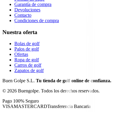
Garantía de compra
Devoluciones
Contacto
Condiciones de compra
Nuestra oferta
Bolas de golf
Palos de golf
Ofertas
Ropa de golf
Carros de golf
Zapatos de golf
Buen Golpe S.L.
Tu tienda de golf online de confianza.
©
2026
Buengolpe.
Todos los derechos reservados.
Pago 100% Seguro
VISA
MASTERCARD
Transferencia Bancaria