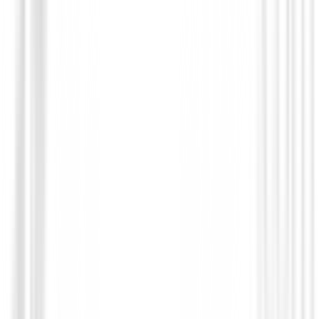
Prendas Punto Caballero
Jersey FootJoy Quilt Texture Chill-Out 
Hombre