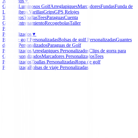
Accesorios
▼
Guantes
Luminosos Golf
Arreglapiques
Marcadores
Fundas
Funda de
Lluvia
Libros
Varillas
Grips
GPS Relojes
Telemetros
Toallas
Tees
Paraguas
Cuenta
Golpes
Entrenamiento
Recogebolas
Taller
Packs
Personalizados
▼
Bolas de golf Personalizadas
Bolsas de golf Personalizadas
Guantes
de Golf Personalizados
Paraguas de Golf
Personalizados
Arreglapiques Personalizados
Clips de gorra para
Golf Personalizados
Marcadores Personalizados
Tees
Personalizados
Toallas Personalizadas
Ropa de golf
Personalizada
Bolsas de viaje Personalizadas
Inicio
/
Prendas Punto Caballero
/
Jersey FootJoy Chill-
80000 White/Navy Hombre
-
10
%
FootJoy
Jersey FootJoy Chill-Ou
Pullover 80000 White/N