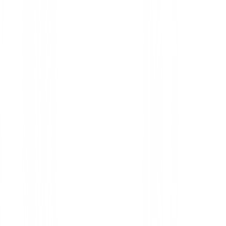
Hombre
Ref:
80000
-
10
%
103,50 €
115,00 €
Desde
COLOR
:
Blanco
TALLA
:
S
M
L
XL
XXL
Género
:
Hombre
Entrega estimada: De 5 a 7 días laborables