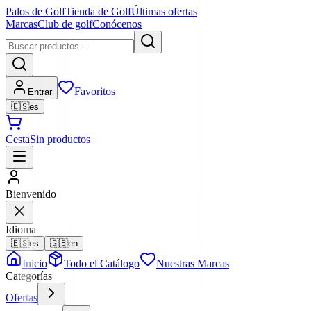
Palos de Golf
Tienda de Golf
Últimas ofertas
Marcas
Club de golf
Conócenos
Favoritos
Entrar
🇪🇸
es
Cesta
Sin productos
Bienvenido
Idioma
🇪🇸
es
🇬🇧
en
Inicio
Todo el Catálogo
Nuestras Marcas
Categorías
Ofertas