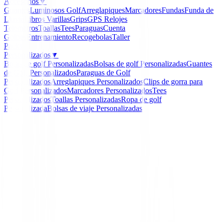
Accesorios
▼
Guantes
Luminosos Golf
Arreglapiques
Marcadores
Fundas
Funda de
Lluvia
Libros
Varillas
Grips
GPS Relojes
Telemetros
Toallas
Tees
Paraguas
Cuenta
Golpes
Entrenamiento
Recogebolas
Taller
Packs
Personalizados
▼
Bolas de golf Personalizadas
Bolsas de golf Personalizadas
Guantes
de Golf Personalizados
Paraguas de Golf
Personalizados
Arreglapiques Personalizados
Clips de gorra para
Golf Personalizados
Marcadores Personalizados
Tees
Personalizados
Toallas Personalizadas
Ropa de golf
Personalizada
Bolsas de viaje Personalizadas
Inicio
/
Hierros de golf
/
Hierros XXIO X Forged Acero
-
41
%
XXIO
Hierros XXIO X Forged 
Nº 4