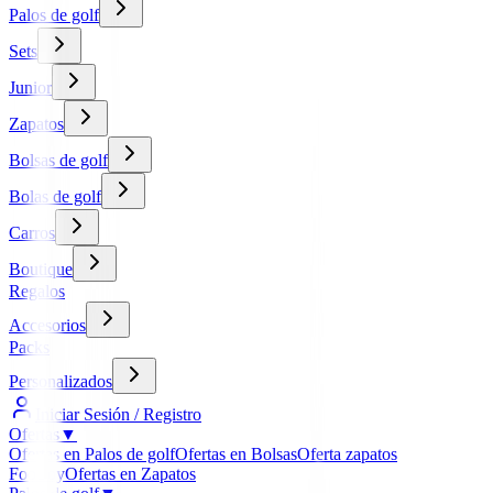
Palos de golf
Sets
Junior
Zapatos
Bolsas de golf
Bolas de golf
Carros
Boutique
Regalos
Accesorios
Packs
Personalizados
Iniciar Sesión / Registro
Ofertas
▼
Ofertas en Palos de golf
Ofertas en Bolsas
Oferta zapatos
FootJoy
Ofertas en Zapatos