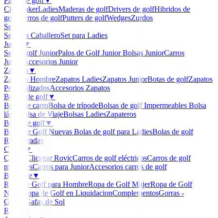
Palos de golf
▼
Clubmaker
Ladies
Maderas de golf
Drivers de golf
Hibridos de
golf
Hierros de golf
Putters de golf
Wedges
Zurdos
Sets
▼
Set para Caballero
Set para Ladies
Junior
▼
Set de golf Junior
Palos de Golf Junior
Bolsas Junior
Carros
Junior
Accesorios Junior
Zapatos
▼
Zapatos Hombre
Zapatos Ladies
Zapatos Junior
Botas de golf
Zapatos
Personalizados
Accesorios Zapatos
Bolsas de golf
▼
Bolsa de carro
Bolsa de trípode
Bolsas de golf Impermeables
Bolsa
lápiz
Bolsa de Viaje
Bolsas Ladies
Zapateros
Bolas de golf
▼
Bolas de Golf Nuevas
Bolas de golf para Ladies
Bolas de golf
Recuperadas
Carros
▼
Carros Clicgear Rovic
Carros de golf eléctricos
Carros de golf
manuales
Carros para Junior
Accesorios carros de golf
Boutique
▼
Ropa de Golf para Hombre
Ropa de Golf Mujer
Ropa de Golf
Niños
Ropa de Golf en Liquidacion
Complementos
Gorras -
Gorros
Gafas de Sol
Regalos