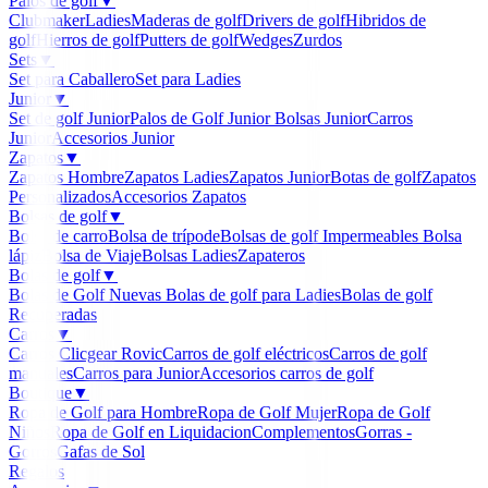
Palos de golf
▼
Clubmaker
Ladies
Maderas de golf
Drivers de golf
Hibridos de
golf
Hierros de golf
Putters de golf
Wedges
Zurdos
Sets
▼
Set para Caballero
Set para Ladies
Junior
▼
Set de golf Junior
Palos de Golf Junior
Bolsas Junior
Carros
Junior
Accesorios Junior
Zapatos
▼
Zapatos Hombre
Zapatos Ladies
Zapatos Junior
Botas de golf
Zapatos
Personalizados
Accesorios Zapatos
Bolsas de golf
▼
Bolsa de carro
Bolsa de trípode
Bolsas de golf Impermeables
Bolsa
lápiz
Bolsa de Viaje
Bolsas Ladies
Zapateros
Bolas de golf
▼
Bolas de Golf Nuevas
Bolas de golf para Ladies
Bolas de golf
Recuperadas
Carros
▼
Carros Clicgear Rovic
Carros de golf eléctricos
Carros de golf
manuales
Carros para Junior
Accesorios carros de golf
Boutique
▼
Ropa de Golf para Hombre
Ropa de Golf Mujer
Ropa de Golf
Niños
Ropa de Golf en Liquidacion
Complementos
Gorras -
Gorros
Gafas de Sol
Regalos