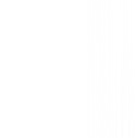
Rebound Frame con Ranura en L: Potenc
Cada Impacto
Una ranura en L estratégicamente ubicada en la parte i
cuerpo reduce la rigidez bajo la cara, aumentando sig
la flexibilidad y, por ende, la velocidad de la bola. E
esta ranura en L se ha posicionado aún más abajo qu
anteriores para una flexibilidad mejorada y una transf
energía óptima en el impacto.