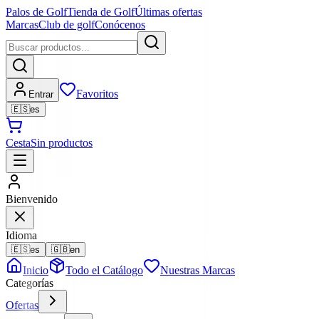
Palos de Golf
Tienda de Golf
Últimas ofertas
Marcas
Club de golf
Conócenos
Favoritos
Entrar
🇪🇸
es
Cesta
Sin productos
Bienvenido
Idioma
🇪🇸
es
🇬🇧
en
Inicio
Todo el Catálogo
Nuestras Marcas
Categorías
Ofertas