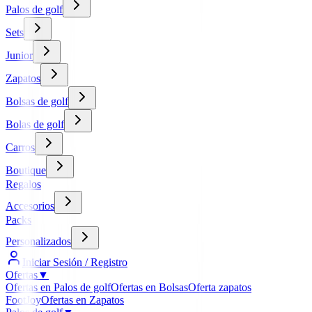
Palos de golf
Sets
Junior
Zapatos
Bolsas de golf
Bolas de golf
Carros
Boutique
Regalos
Accesorios
Packs
Personalizados
Iniciar Sesión / Registro
Ofertas
▼
Ofertas en Palos de golf
Ofertas en Bolsas
Oferta zapatos
FootJoy
Ofertas en Zapatos