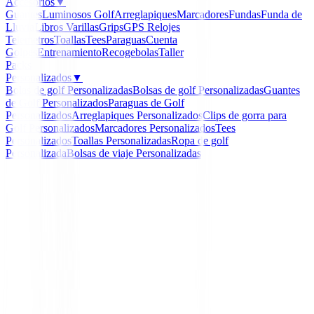
Accesorios
▼
Guantes
Luminosos Golf
Arreglapiques
Marcadores
Fundas
Funda de
Lluvia
Libros
Varillas
Grips
GPS Relojes
Telemetros
Toallas
Tees
Paraguas
Cuenta
Golpes
Entrenamiento
Recogebolas
Taller
Packs
Personalizados
▼
Bolas de golf Personalizadas
Bolsas de golf Personalizadas
Guantes
de Golf Personalizados
Paraguas de Golf
Personalizados
Arreglapiques Personalizados
Clips de gorra para
Golf Personalizados
Marcadores Personalizados
Tees
Personalizados
Toallas Personalizadas
Ropa de golf
Personalizada
Bolsas de viaje Personalizadas
Inicio
/
Hierros de golf
/
Hierros XXIO 14 Acero ( 6 al 
XXIO
Hierros XXIO 14 Acero ( 
PW )
Ref:
Hierros-XXIO-14-1