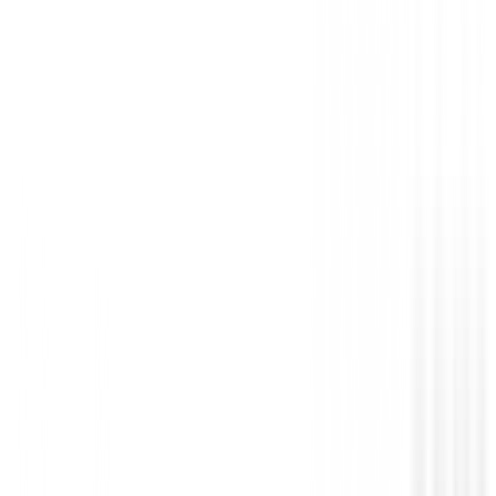
Completa tu juego:
No olvides añadir hierros adicio
AW (48º), SW (56º) o el Hierro Nº5 para una versatilid