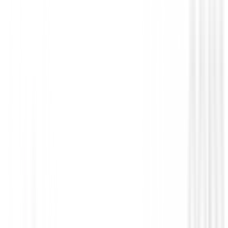
campo. Disponibles en opciones para diestros y zurdo
flexibilidad Regular o Stiff para adaptarse perfectament
de swing.
En BuenGolpe, te ofrecemos los mejores equipos para
al máximo de tu pasión por el golf. ¡Hazte con tus H
y siente la diferencia en cada swing!
Sin opiniones
Todavía no hay opiniones para este producto.
Sé el primero en dejar una opinión cuando recibas tu 
Debes iniciar sesión para dejar una opinión sobre este
Iniciar Sesión
También te puede interesar