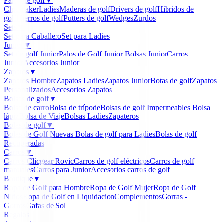
Palos de golf
▼
Clubmaker
Ladies
Maderas de golf
Drivers de golf
Hibridos de
golf
Hierros de golf
Putters de golf
Wedges
Zurdos
Sets
▼
Set para Caballero
Set para Ladies
Junior
▼
Set de golf Junior
Palos de Golf Junior
Bolsas Junior
Carros
Junior
Accesorios Junior
Zapatos
▼
Zapatos Hombre
Zapatos Ladies
Zapatos Junior
Botas de golf
Zapatos
Personalizados
Accesorios Zapatos
Bolsas de golf
▼
Bolsa de carro
Bolsa de trípode
Bolsas de golf Impermeables
Bolsa
lápiz
Bolsa de Viaje
Bolsas Ladies
Zapateros
Bolas de golf
▼
Bolas de Golf Nuevas
Bolas de golf para Ladies
Bolas de golf
Recuperadas
Carros
▼
Carros Clicgear Rovic
Carros de golf eléctricos
Carros de golf
manuales
Carros para Junior
Accesorios carros de golf
Boutique
▼
Ropa de Golf para Hombre
Ropa de Golf Mujer
Ropa de Golf
Niños
Ropa de Golf en Liquidacion
Complementos
Gorras -
Gorros
Gafas de Sol
Regalos