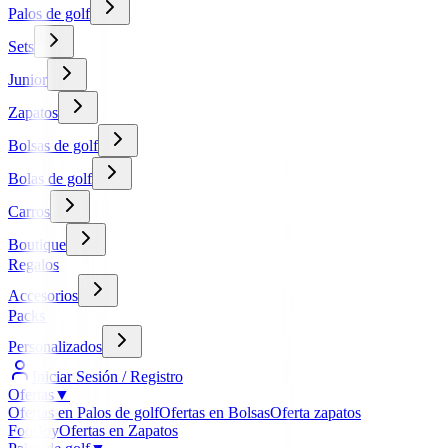
Palos de golf
Sets
Junior
Zapatos
Bolsas de golf
Bolas de golf
Carros
Boutique
Regalos
Accesorios
Packs
Personalizados
Iniciar Sesión / Registro
Ofertas
▼
Ofertas en Palos de golf
Ofertas en Bolsas
Oferta zapatos
FootJoy
Ofertas en Zapatos