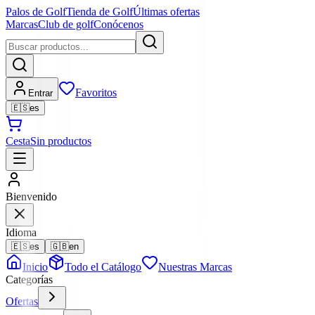
Palos de Golf
Tienda de Golf
Últimas ofertas
Marcas
Club de golf
Conócenos
Favoritos
Entrar
🇪🇸
es
Cesta
Sin productos
Bienvenido
Idioma
🇪🇸
es
🇬🇧
en
Inicio
Todo el Catálogo
Nuestras Marcas
Categorías
Ofertas