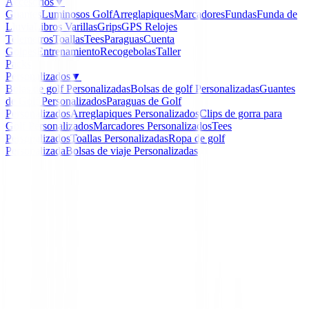
Accesorios
▼
Guantes
Luminosos Golf
Arreglapiques
Marcadores
Fundas
Funda de
Lluvia
Libros
Varillas
Grips
GPS Relojes
Telemetros
Toallas
Tees
Paraguas
Cuenta
Golpes
Entrenamiento
Recogebolas
Taller
Packs
Personalizados
▼
Bolas de golf Personalizadas
Bolsas de golf Personalizadas
Guantes
de Golf Personalizados
Paraguas de Golf
Personalizados
Arreglapiques Personalizados
Clips de gorra para
Golf Personalizados
Marcadores Personalizados
Tees
Personalizados
Toallas Personalizadas
Ropa de golf
Personalizada
Bolsas de viaje Personalizadas
Inicio
/
Hierros de golf
/
Hierros XXIO 13 Acero ( 6 al 
)
XXIO
Hierros XXIO 13 Acero ( 
PW ) ( Custom )