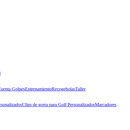
l
uenta Golpes
Entrenamiento
Recogebolas
Taller
rsonalizados
Clips de gorra para Golf Personalizados
Marcadores