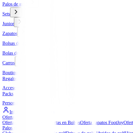
Palos de golf
Sets
Junior
Zapatos
Bolsas de golf
Bolas de golf
Carros
Boutique
Regalos
Accesorios
Packs
Personalizados
Iniciar Sesión / Registro
Ofertas
▼
Ofertas en Palos de golf
Ofertas en Bolsas
Oferta zapatos FootJoy
Ofer
Palos de golf
▼