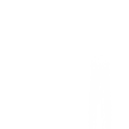
ro ( 5 al PW+48º )