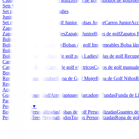
Clubmaker
Ladies
Maderas de golf
Drivers de golf
Hibridos de golf
Hier
Sets
▼
Set para Caballero
Set para Ladies
Junior
▼
Set de golf Junior
Palos de Golf Junior
Bolsas Junior
Carros Junior
Acc
Zapatos
▼
Zapatos Hombre
Zapatos Ladies
Zapatos Junior
Botas de golf
Zapatos P
Bolsas de golf
▼
Bolsa de carro
Bolsa de trípode
Bolsas de golf Impermeables
Bolsa láp
Bolas de golf
▼
Bolas de Golf Nuevas
Bolas de golf para Ladies
Bolas de golf Recup
Carros
▼
Carros Clicgear Rovic
Carros de golf eléctricos
Carros de golf manual
Boutique
▼
Ropa de Golf para Hombre
Ropa de Golf Mujer
Ropa de Golf Niños
R
Regalos
Accesorios
▼
Guantes
Luminosos Golf
Arreglapiques
Marcadores
Fundas
Funda de L
Packs
Personalizados
▼
Bolas de golf Personalizadas
Bolsas de golf Personalizadas
Guantes de
Personalizados
Tees Personalizados
Toallas Personalizadas
Ropa de gol
Inicio
/
Palos de golf
/
Hierros Titleist T250 Acero ( 5 a
-
20
%