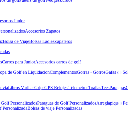
ros de golf
Putters de golf
Wedges
Zurdos
esorios Junior
ersonalizados
Accesorios Zapatos
iz
Bolsa de Viaje
Bolsas Ladies
Zapateros
eradas
es
Carros para Junior
Accesorios carros de golf
opa de Golf en Liquidacion
Complementos
Gorras - Gorros
Gafas de So
luvia
Libros
Varillas
Grips
GPS Relojes Telemetros
Toallas
Tees
Paraguas
C
 Golf Personalizados
Paraguas de Golf Personalizados
Arreglapiques Pe
f Personalizada
Bolsas de viaje Personalizadas
l PW+48º )