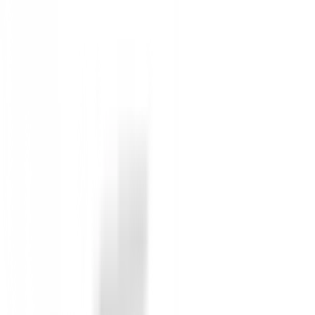
Consistencia Mejorada:
La tecnología
Max I
promueven un
mejor control del efecto
, ayudá
Alto Vuelo y Estabilidad:
Gracias al
tungsten
acarreo consistente y un
mejor control de la t
¿Por qué elegir los Hierros Titl
Distancia Redefinida:
Golpea más lejos con un
Precisión Inigualable:
Mayor control del efecto
Perdón Excepcional:
Tiros más indulgentes in
Diseño Sofisticado:
Estética limpia y moderna 
Tecnología Avanzada:
Innovaciones de Titleis
No esperes más para transformar tu juego. Adquiere t
Sin opiniones
Todavía no hay opiniones para este producto.