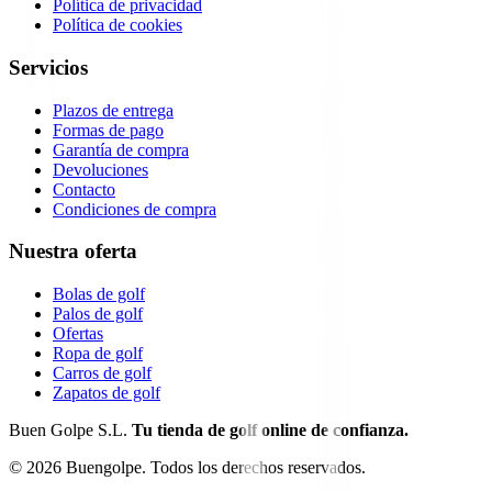
Política de privacidad
Política de cookies
Servicios
Plazos de entrega
Formas de pago
Garantía de compra
Devoluciones
Contacto
Condiciones de compra
Nuestra oferta
Bolas de golf
Palos de golf
Ofertas
Ropa de golf
Carros de golf
Zapatos de golf
Buen Golpe S.L.
Tu tienda de golf online de confianza.
©
2026
Buengolpe.
Todos los derechos reservados.