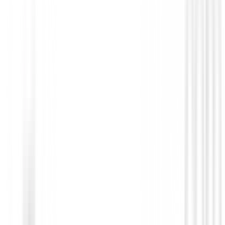
Hierros de golf
Hierros Srixon ZXiR HL Acero ( 5 al PW
1049,99 €
838,99 €