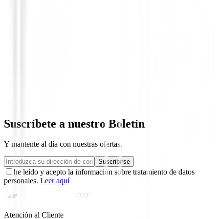
Hierros de golf
Hierros Srixon ZXi4 Grafito ( 5 al PW )
1299,00 €
999,94 €
Suscríbete a nuestro Boletín
Y mantente al día con nuestras ofertas.
Suscribirse
he leído y acepto la información sobre tratamiento de datos
personales.
Leer aquí
Atención al Cliente