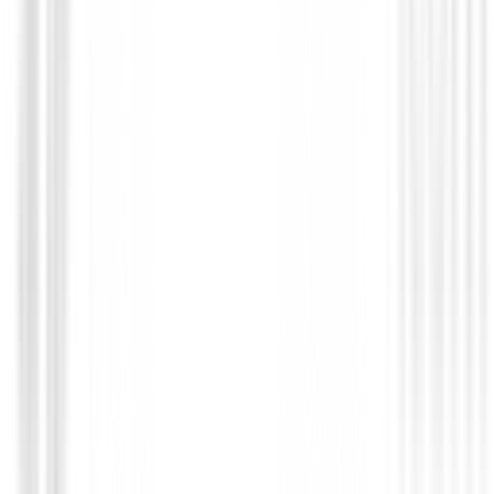
Hierros de golf
Hierros Srixon ZXiR HL Mujer ( 7 al PW
599,80 €