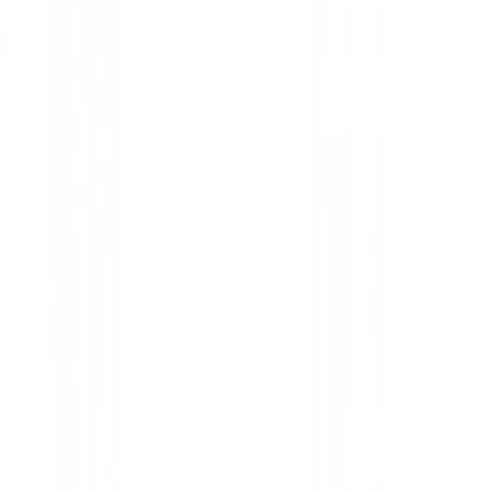
OFERTA
Ref:
197193044307
-
36
%
550,01 €
859,00 €
Varilla
:
5 al PW | Regular | TRUE TEMPER ELEVATE MPH 95 
Género
:
Hombre
Disponible para envío inmediato
Selecciona Opciones