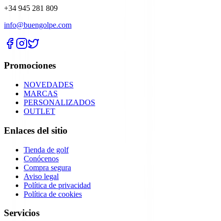
+34 945 281 809
info@buengolpe.com
Promociones
NOVEDADES
MARCAS
PERSONALIZADOS
OUTLET
Enlaces del sitio
Tienda de golf
Conócenos
Compra segura
Aviso legal
Política de privacidad
Política de cookies
Servicios