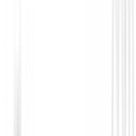
Hierros Callaway Quantum Max OS Muje
PW )
824,99 €