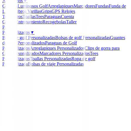
Accesorios
▼
Guantes
Luminosos Golf
Arreglapiques
Marcadores
Fundas
Funda de
Lluvia
Libros
Varillas
Grips
GPS Relojes
Telemetros
Toallas
Tees
Paraguas
Cuenta
Golpes
Entrenamiento
Recogebolas
Taller
Packs
Personalizados
▼
Bolas de golf Personalizadas
Bolsas de golf Personalizadas
Guantes
de Golf Personalizados
Paraguas de Golf
Personalizados
Arreglapiques Personalizados
Clips de gorra para
Golf Personalizados
Marcadores Personalizados
Tees
Personalizados
Toallas Personalizadas
Ropa de golf
Personalizada
Bolsas de viaje Personalizadas
Inicio
/
Hierros de golf
/
Hierros Callaway Rogue ST M
al PW ) OFERTA
-
36
%
Callaway
Hierros Callaway Rogue
MAX Acero ( 5 al PW )