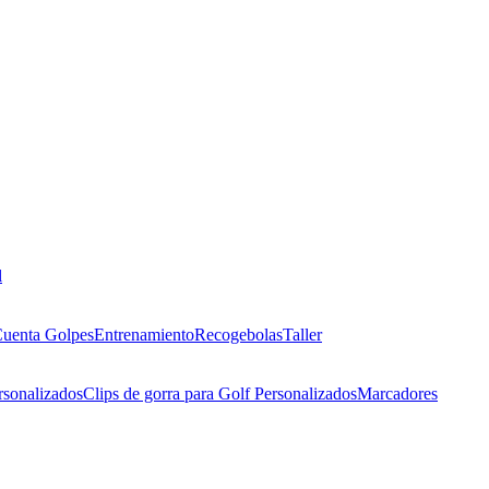
l
uenta Golpes
Entrenamiento
Recogebolas
Taller
rsonalizados
Clips de gorra para Golf Personalizados
Marcadores