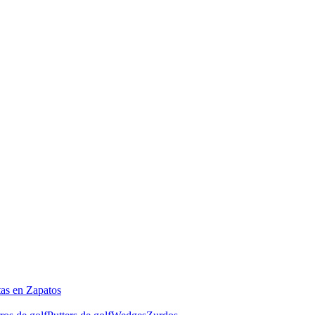
tas en Zapatos