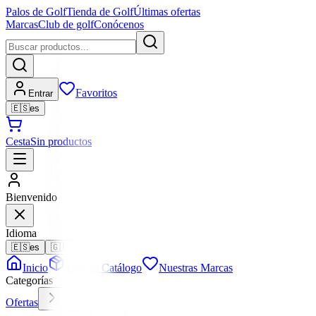
Palos de Golf
Tienda de Golf
Últimas ofertas
Marcas
Club de golf
Conócenos
Favoritos
Entrar
🇪🇸
es
Cesta
Sin productos
Bienvenido
Idioma
🇪🇸
es
🇬🇧
en
Inicio
Todo el Catálogo
Nuestras Marcas
Categorías
Ofertas