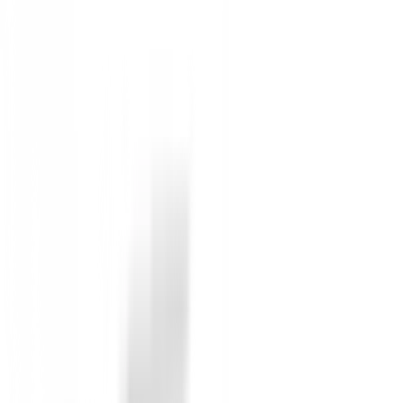
Construcción Speed Frame Avanzada:
Experi
óptima en el cuerpo y una flexión dinámica en l
Suela de Triple Diseño para Velocidad y Pe
ataque afilado y un bisel en el borde de salida 
menos perfectos.
Ai 10X Face: Distancia y Control sin Preced
artificial más precisa genera velocidades de bo
Personaliza tu Set Elyte X 2025
En BuenGolpe, entendemos que cada golfista es único
adapte a tu swing (Light, Regular o Stiff). Además, ti
total en el campo.
No te conformes con menos. Los Hierros Callaway Elyt
Sin opiniones
Todavía no hay opiniones para este producto.
Sé el primero en dejar una opinión cuando recibas tu 
Debes iniciar sesión para dejar una opinión sobre este