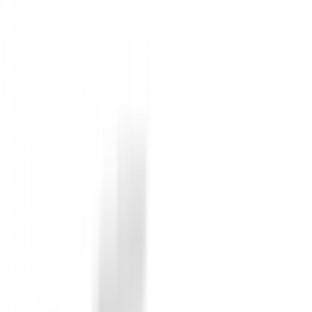
Un borde de ataque y un bisel de borde de salida más 
mentiras.
Ai 10X Face proporciona distancia, control y lanzam
El nuevo Ai10x Face ofrece 10 veces más puntos de co
lanzamiento optimizado en toda la cara.
Elyte ofrece consistencia y velocidades de bola rápida
Para los golfistas que buscan distancia y consistenci
adecuado para jugadores con velocidades de swing me
Sin opiniones
Todavía no hay opiniones para este producto.
Sé el primero en dejar una opinión cuando recibas tu 
Debes iniciar sesión para dejar una opinión sobre este
Iniciar Sesión
También te puede interesar