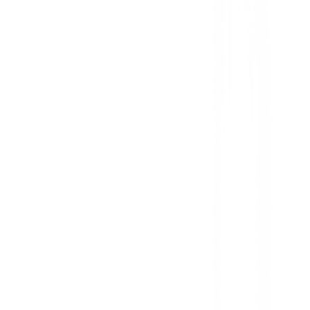
ed ​​Frame, que conecta el cuerpo con la línea superior, lo que permite 
un sonido y una sensación más nítidos.
ntas para garantizar una interacción rápida y suave con el césped.