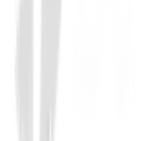
Junior
Wedge Lynx junior LXAI
34,50 €
Desde