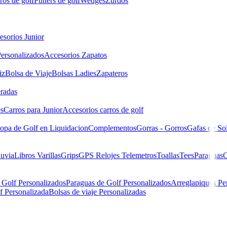
ros de golf
Putters de golf
Wedges
Zurdos
esorios Junior
ersonalizados
Accesorios Zapatos
iz
Bolsa de Viaje
Bolsas Ladies
Zapateros
eradas
es
Carros para Junior
Accesorios carros de golf
opa de Golf en Liquidacion
Complementos
Gorras - Gorros
Gafas de So
luvia
Libros
Varillas
Grips
GPS Relojes Telemetros
Toallas
Tees
Paraguas
C
 Golf Personalizados
Paraguas de Golf Personalizados
Arreglapiques Pe
f Personalizada
Bolsas de viaje Personalizadas
R SERIES 57" | 145-152 CM