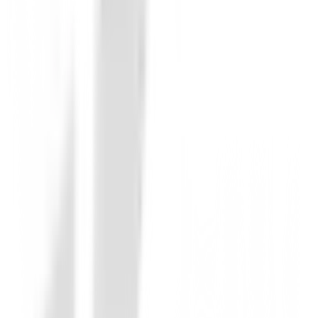
Junior
Putter Ping Prodi G Junior Tyne H
115,00 €