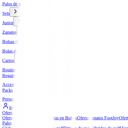
Palos de golf
Sets
Junior
Zapatos
Bolsas de golf
Bolas de golf
Carros
Boutique
Regalos
Accesorios
Packs
Personalizados
Iniciar Sesión / Registro
Ofertas
▼
Ofertas en Palos de golf
Ofertas en Bolsas
Oferta zapatos FootJoy
Ofer
Palos de golf
▼