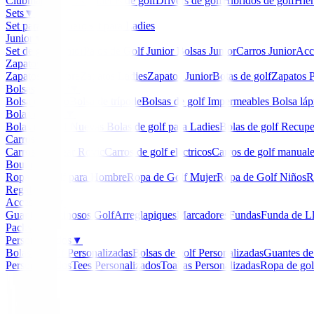
Clubmaker
Ladies
Maderas de golf
Drivers de golf
Hibridos de golf
Hier
Sets
▼
Set para Caballero
Set para Ladies
Junior
▼
Set de golf Junior
Palos de Golf Junior
Bolsas Junior
Carros Junior
Acc
Zapatos
▼
Zapatos Hombre
Zapatos Ladies
Zapatos Junior
Botas de golf
Zapatos P
Bolsas de golf
▼
Bolsa de carro
Bolsa de trípode
Bolsas de golf Impermeables
Bolsa láp
Bolas de golf
▼
Bolas de Golf Nuevas
Bolas de golf para Ladies
Bolas de golf Recup
Carros
▼
Carros Clicgear Rovic
Carros de golf eléctricos
Carros de golf manual
Boutique
▼
Ropa de Golf para Hombre
Ropa de Golf Mujer
Ropa de Golf Niños
R
Regalos
Accesorios
▼
Guantes
Luminosos Golf
Arreglapiques
Marcadores
Fundas
Funda de L
Packs
Personalizados
▼
Bolas de golf Personalizadas
Bolsas de golf Personalizadas
Guantes de
Personalizados
Tees Personalizados
Toallas Personalizadas
Ropa de gol
Inicio
/
Hibridos Junior Golf
/
Hibrido U.S. Kids TOU
-
17
%
U.S. Kids Golf