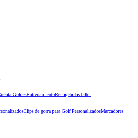
l
uenta Golpes
Entrenamiento
Recogebolas
Taller
rsonalizados
Clips de gorra para Golf Personalizados
Marcadores