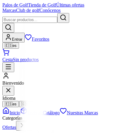
Palos de Golf
Tienda de Golf
Últimas ofertas
Marcas
Club de golf
Conócenos
Favoritos
Entrar
🇪🇸
es
Cesta
Sin productos
Bienvenido
Idioma
🇪🇸
es
🇬🇧
en
Inicio
Todo el Catálogo
Nuestras Marcas
Categorías
Ofertas