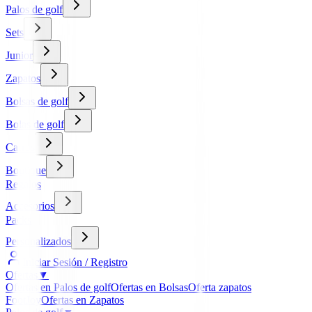
Palos de golf
Sets
Junior
Zapatos
Bolsas de golf
Bolas de golf
Carros
Boutique
Regalos
Accesorios
Packs
Personalizados
Iniciar Sesión / Registro
Ofertas
▼
Ofertas en Palos de golf
Ofertas en Bolsas
Oferta zapatos
FootJoy
Ofertas en Zapatos