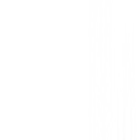
Descripción Detallada
Hibrido Nº4 Lynx junior LXAI
Sin opiniones
Todavía no hay opiniones para este producto.
Sé el primero en dejar una opinión cuando recibas tu 
Debes iniciar sesión para dejar una opinión sobre este
Iniciar Sesión
También te puede interesar