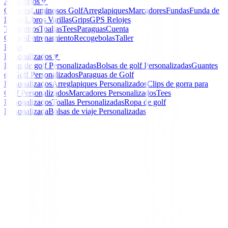
Accesorios
▼
Guantes
Luminosos Golf
Arreglapiques
Marcadores
Fundas
Funda de
Lluvia
Libros
Varillas
Grips
GPS Relojes
Telemetros
Toallas
Tees
Paraguas
Cuenta
Golpes
Entrenamiento
Recogebolas
Taller
Packs
Personalizados
▼
Bolas de golf Personalizadas
Bolsas de golf Personalizadas
Guantes
de Golf Personalizados
Paraguas de Golf
Personalizados
Arreglapiques Personalizados
Clips de gorra para
Golf Personalizados
Marcadores Personalizados
Tees
Personalizados
Toallas Personalizadas
Ropa de golf
Personalizada
Bolsas de viaje Personalizadas
Inicio
/
Hibridos Junior Golf
/
Hibrido Nº4 Lynx junio
Lynx
Hibrido Nº4 Lynx junio
Ref:
hibrido-lynx-LXAI-Unid--1-1-1