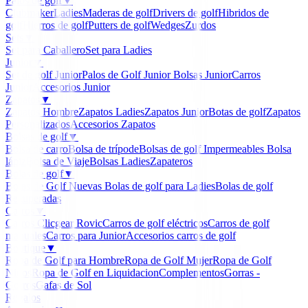
Palos de golf
▼
Clubmaker
Ladies
Maderas de golf
Drivers de golf
Hibridos de
golf
Hierros de golf
Putters de golf
Wedges
Zurdos
Sets
▼
Set para Caballero
Set para Ladies
Junior
▼
Set de golf Junior
Palos de Golf Junior
Bolsas Junior
Carros
Junior
Accesorios Junior
Zapatos
▼
Zapatos Hombre
Zapatos Ladies
Zapatos Junior
Botas de golf
Zapatos
Personalizados
Accesorios Zapatos
Bolsas de golf
▼
Bolsa de carro
Bolsa de trípode
Bolsas de golf Impermeables
Bolsa
lápiz
Bolsa de Viaje
Bolsas Ladies
Zapateros
Bolas de golf
▼
Bolas de Golf Nuevas
Bolas de golf para Ladies
Bolas de golf
Recuperadas
Carros
▼
Carros Clicgear Rovic
Carros de golf eléctricos
Carros de golf
manuales
Carros para Junior
Accesorios carros de golf
Boutique
▼
Ropa de Golf para Hombre
Ropa de Golf Mujer
Ropa de Golf
Niños
Ropa de Golf en Liquidacion
Complementos
Gorras -
Gorros
Gafas de Sol
Regalos