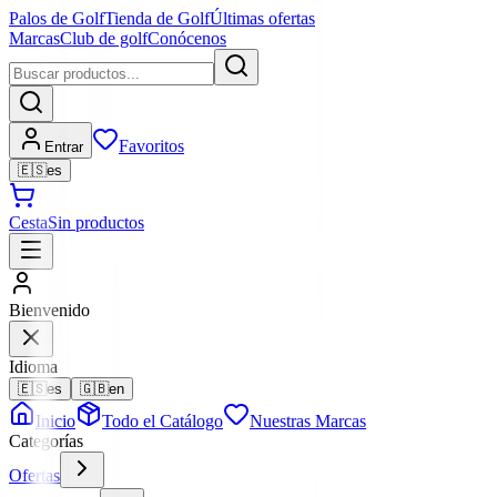
Palos de Golf
Tienda de Golf
Últimas ofertas
Marcas
Club de golf
Conócenos
Favoritos
Entrar
🇪🇸
es
Cesta
Sin productos
Bienvenido
Idioma
🇪🇸
es
🇬🇧
en
Inicio
Todo el Catálogo
Nuestras Marcas
Categorías
Ofertas