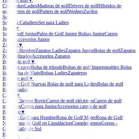
Palos de golf
▼
Clubmaker
Ladies
Maderas de golf
Drivers de golf
Hibridos de
golf
Hierros de golf
Putters de golf
Wedges
Zurdos
Sets
▼
Set para Caballero
Set para Ladies
Junior
▼
Set de golf Junior
Palos de Golf Junior
Bolsas Junior
Carros
Junior
Accesorios Junior
Zapatos
▼
Zapatos Hombre
Zapatos Ladies
Zapatos Junior
Botas de golf
Zapatos
Personalizados
Accesorios Zapatos
Bolsas de golf
▼
Bolsa de carro
Bolsa de trípode
Bolsas de golf Impermeables
Bolsa
lápiz
Bolsa de Viaje
Bolsas Ladies
Zapateros
Bolas de golf
▼
Bolas de Golf Nuevas
Bolas de golf para Ladies
Bolas de golf
Recuperadas
Carros
▼
Carros Clicgear Rovic
Carros de golf eléctricos
Carros de golf
manuales
Carros para Junior
Accesorios carros de golf
Boutique
▼
Ropa de Golf para Hombre
Ropa de Golf Mujer
Ropa de Golf
Niños
Ropa de Golf en Liquidacion
Complementos
Gorras -
Gorros
Gafas de Sol
Regalos