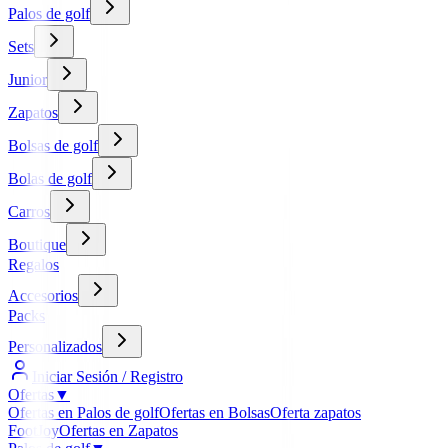
Palos de golf
Sets
Junior
Zapatos
Bolsas de golf
Bolas de golf
Carros
Boutique
Regalos
Accesorios
Packs
Personalizados
Iniciar Sesión / Registro
Ofertas
▼
Ofertas en Palos de golf
Ofertas en Bolsas
Oferta zapatos
FootJoy
Ofertas en Zapatos