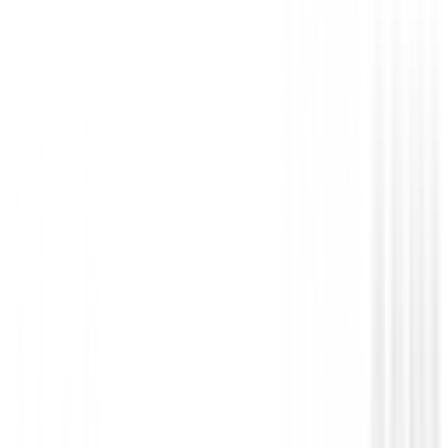
Sin opiniones
Todavía no hay opiniones para este producto.
Sé el primero en dejar una opinión cuando recibas tu 
Debes iniciar sesión para dejar una opinión sobre este
Iniciar Sesión
También te puede interesar