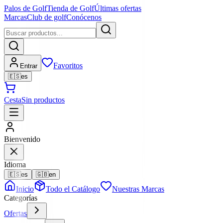
Palos de Golf
Tienda de Golf
Últimas ofertas
Marcas
Club de golf
Conócenos
Favoritos
Entrar
🇪🇸
es
Cesta
Sin productos
Bienvenido
Idioma
🇪🇸
es
🇬🇧
en
Inicio
Todo el Catálogo
Nuestras Marcas
Categorías
Ofertas