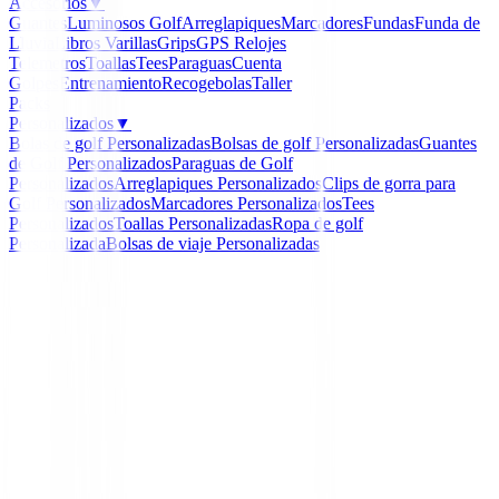
Accesorios
▼
Guantes
Luminosos Golf
Arreglapiques
Marcadores
Fundas
Funda de
Lluvia
Libros
Varillas
Grips
GPS Relojes
Telemetros
Toallas
Tees
Paraguas
Cuenta
Golpes
Entrenamiento
Recogebolas
Taller
Packs
Personalizados
▼
Bolas de golf Personalizadas
Bolsas de golf Personalizadas
Guantes
de Golf Personalizados
Paraguas de Golf
Personalizados
Arreglapiques Personalizados
Clips de gorra para
Golf Personalizados
Marcadores Personalizados
Tees
Personalizados
Toallas Personalizadas
Ropa de golf
Personalizada
Bolsas de viaje Personalizadas
Inicio
/
Guantes Mujeres
/
Guantes Zero Friction Cabrett
Zero Friction
Guantes Zero Friction
Cabretta Elite Mujer
Ref:
818234024286