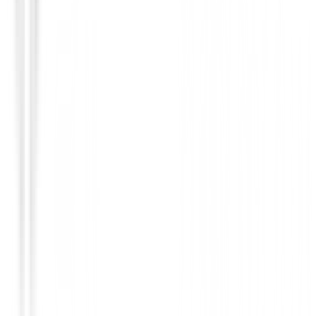
Guantes Mujeres
Guantes Srixon All Weather con Marcad
Talla L
15,00 €
11,95 €