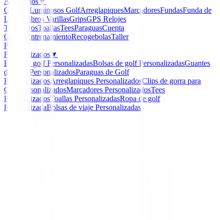
Accesorios
▼
Guantes
Luminosos Golf
Arreglapiques
Marcadores
Fundas
Funda de
Lluvia
Libros
Varillas
Grips
GPS Relojes
Telemetros
Toallas
Tees
Paraguas
Cuenta
Golpes
Entrenamiento
Recogebolas
Taller
Packs
Personalizados
▼
Bolas de golf Personalizadas
Bolsas de golf Personalizadas
Guantes
de Golf Personalizados
Paraguas de Golf
Personalizados
Arreglapiques Personalizados
Clips de gorra para
Golf Personalizados
Marcadores Personalizados
Tees
Personalizados
Toallas Personalizadas
Ropa de golf
Personalizada
Bolsas de viaje Personalizadas
Inicio
/
Guantes Mujeres
/
Guante XXIO All Wather Mu
-
10
%
XXIO
Guante XXIO All Wathe
Mujer