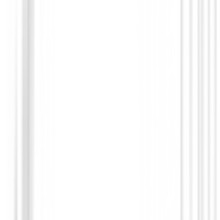
Guantes Mujeres
Guantes Srixon All Weather con Marcad
Talla L
15,00 €
11,95 €