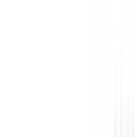
Sin opiniones
Todavía no hay opiniones para este producto.
Sé el primero en dejar una opinión cuando recibas tu 
Debes iniciar sesión para dejar una opinión sobre este
Iniciar Sesión
También te puede interesar