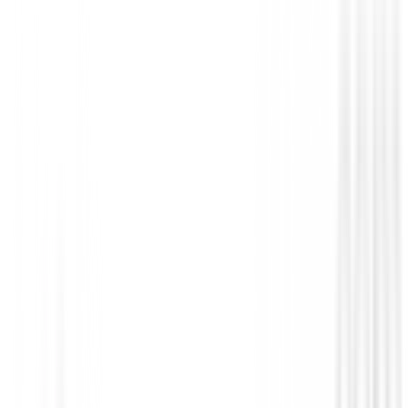
Guantes Mujeres
Guantes Daily Sport Invierno Mujer Lun
153/753
36,49 €
29,00 €
Desde