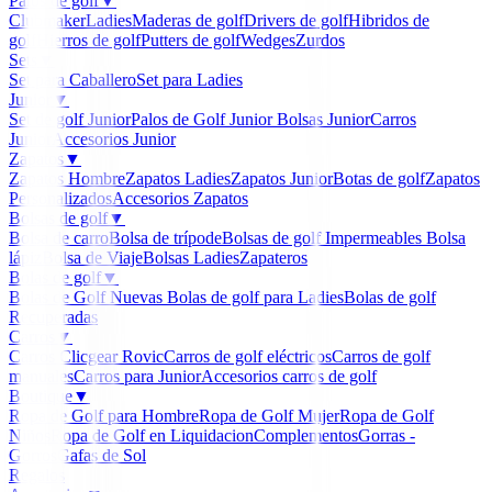
Palos de golf
▼
Clubmaker
Ladies
Maderas de golf
Drivers de golf
Hibridos de
golf
Hierros de golf
Putters de golf
Wedges
Zurdos
Sets
▼
Set para Caballero
Set para Ladies
Junior
▼
Set de golf Junior
Palos de Golf Junior
Bolsas Junior
Carros
Junior
Accesorios Junior
Zapatos
▼
Zapatos Hombre
Zapatos Ladies
Zapatos Junior
Botas de golf
Zapatos
Personalizados
Accesorios Zapatos
Bolsas de golf
▼
Bolsa de carro
Bolsa de trípode
Bolsas de golf Impermeables
Bolsa
lápiz
Bolsa de Viaje
Bolsas Ladies
Zapateros
Bolas de golf
▼
Bolas de Golf Nuevas
Bolas de golf para Ladies
Bolas de golf
Recuperadas
Carros
▼
Carros Clicgear Rovic
Carros de golf eléctricos
Carros de golf
manuales
Carros para Junior
Accesorios carros de golf
Boutique
▼
Ropa de Golf para Hombre
Ropa de Golf Mujer
Ropa de Golf
Niños
Ropa de Golf en Liquidacion
Complementos
Gorras -
Gorros
Gafas de Sol
Regalos