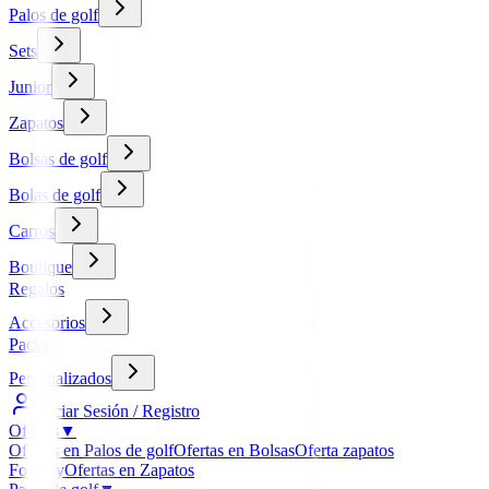
Palos de golf
Sets
Junior
Zapatos
Bolsas de golf
Bolas de golf
Carros
Boutique
Regalos
Accesorios
Packs
Personalizados
Iniciar Sesión / Registro
Ofertas
▼
Ofertas en Palos de golf
Ofertas en Bolsas
Oferta zapatos
FootJoy
Ofertas en Zapatos