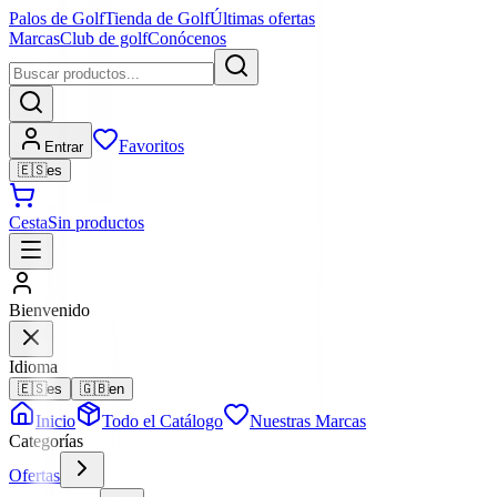
Palos de Golf
Tienda de Golf
Últimas ofertas
Marcas
Club de golf
Conócenos
Favoritos
Entrar
🇪🇸
es
Cesta
Sin productos
Bienvenido
Idioma
🇪🇸
es
🇬🇧
en
Inicio
Todo el Catálogo
Nuestras Marcas
Categorías
Ofertas