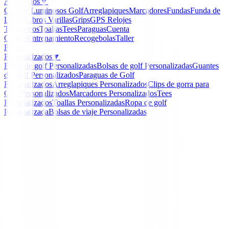
Accesorios
▼
Guantes
Luminosos Golf
Arreglapiques
Marcadores
Fundas
Funda de
Lluvia
Libros
Varillas
Grips
GPS Relojes
Telemetros
Toallas
Tees
Paraguas
Cuenta
Golpes
Entrenamiento
Recogebolas
Taller
Packs
Personalizados
▼
Bolas de golf Personalizadas
Bolsas de golf Personalizadas
Guantes
de Golf Personalizados
Paraguas de Golf
Personalizados
Arreglapiques Personalizados
Clips de gorra para
Golf Personalizados
Marcadores Personalizados
Tees
Personalizados
Toallas Personalizadas
Ropa de golf
Personalizada
Bolsas de viaje Personalizadas
Inicio
/
Guantes Junior Zurdos
/
Guantes Footjoy Junior
-
14
%
FootJoy
Guantes Footjoy Junior
Ref:
739248096949