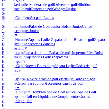
Palos de golf
▼
Clubmaker
Ladies
Maderas de golf
Drivers de golf
Hibridos de
golf
Hierros de golf
Putters de golf
Wedges
Zurdos
Sets
▼
Set para Caballero
Set para Ladies
Junior
▼
Set de golf Junior
Palos de Golf Junior
Bolsas Junior
Carros
Junior
Accesorios Junior
Zapatos
▼
Zapatos Hombre
Zapatos Ladies
Zapatos Junior
Botas de golf
Zapatos
Personalizados
Accesorios Zapatos
Bolsas de golf
▼
Bolsa de carro
Bolsa de trípode
Bolsas de golf Impermeables
Bolsa
lápiz
Bolsa de Viaje
Bolsas Ladies
Zapateros
Bolas de golf
▼
Bolas de Golf Nuevas
Bolas de golf para Ladies
Bolas de golf
Recuperadas
Carros
▼
Carros Clicgear Rovic
Carros de golf eléctricos
Carros de golf
manuales
Carros para Junior
Accesorios carros de golf
Boutique
▼
Ropa de Golf para Hombre
Ropa de Golf Mujer
Ropa de Golf
Niños
Ropa de Golf en Liquidacion
Complementos
Gorras -
Gorros
Gafas de Sol
Regalos