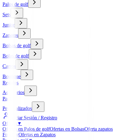
Palos de golf
Sets
Junior
Zapatos
Bolsas de golf
Bolas de golf
Carros
Boutique
Regalos
Accesorios
Packs
Personalizados
Iniciar Sesión / Registro
Ofertas
▼
Ofertas en Palos de golf
Ofertas en Bolsas
Oferta zapatos
FootJoy
Ofertas en Zapatos