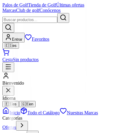
Palos de Golf
Tienda de Golf
Últimas ofertas
Marcas
Club de golf
Conócenos
Favoritos
Entrar
🇪🇸
es
Cesta
Sin productos
Bienvenido
Idioma
🇪🇸
es
🇬🇧
en
Inicio
Todo el Catálogo
Nuestras Marcas
Categorías
Ofertas