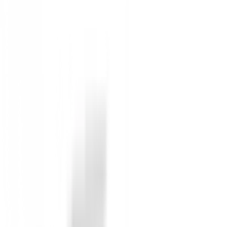
También te puede interesar