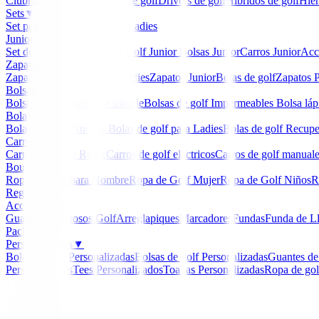
Clubmaker
Ladies
Maderas de golf
Drivers de golf
Hibridos de golf
Hier
Sets
▼
Set para Caballero
Set para Ladies
Junior
▼
Set de golf Junior
Palos de Golf Junior
Bolsas Junior
Carros Junior
Acc
Zapatos
▼
Zapatos Hombre
Zapatos Ladies
Zapatos Junior
Botas de golf
Zapatos P
Bolsas de golf
▼
Bolsa de carro
Bolsa de trípode
Bolsas de golf Impermeables
Bolsa láp
Bolas de golf
▼
Bolas de Golf Nuevas
Bolas de golf para Ladies
Bolas de golf Recup
Carros
▼
Carros Clicgear Rovic
Carros de golf eléctricos
Carros de golf manual
Boutique
▼
Ropa de Golf para Hombre
Ropa de Golf Mujer
Ropa de Golf Niños
R
Regalos
Accesorios
▼
Guantes
Luminosos Golf
Arreglapiques
Marcadores
Fundas
Funda de L
Packs
Personalizados
▼
Bolas de golf Personalizadas
Bolsas de golf Personalizadas
Guantes de
Personalizados
Tees Personalizados
Toallas Personalizadas
Ropa de gol
Inicio
/
Guantes niños y niñas
/
Guantes Footjoy Junior 
FootJoy