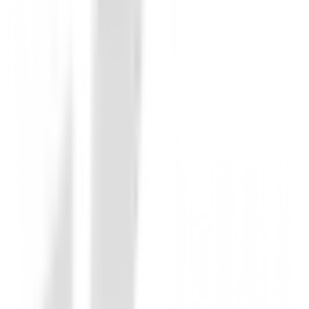
Guantes niños y niñas
Guantes Footjoy Junior zurdo
15,00 €
12,90 €
Desde