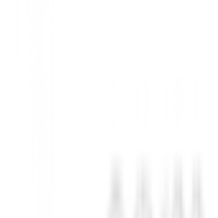
Green
vel. Diseñado específicamente para ofrecer una combinación inigualable de
 diseño de mazo (mallet) de alto MOI, este putter asegura una alineaci
 un golpe más recto y consistente.
a preciso, crucial para putts de todas las longitudes.