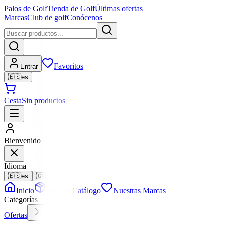
Palos de Golf
Tienda de Golf
Últimas ofertas
Marcas
Club de golf
Conócenos
Favoritos
Entrar
🇪🇸
es
Cesta
Sin productos
Bienvenido
Idioma
🇪🇸
es
🇬🇧
en
Inicio
Todo el Catálogo
Nuestras Marcas
Categorías
Ofertas