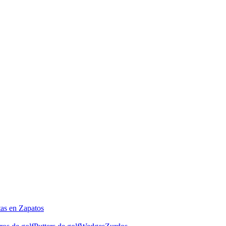
tas en Zapatos