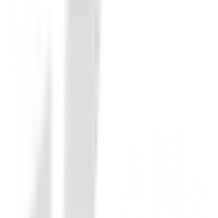
Putters de golf