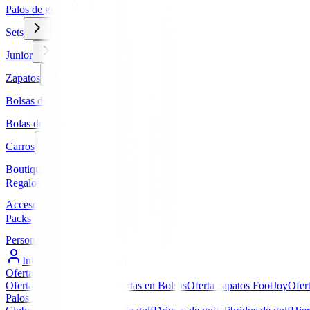
Palos de golf
Sets
Junior
Zapatos
Bolsas de golf
Bolas de golf
Carros
Boutique
Regalos
Accesorios
Packs
Personalizados
Iniciar Sesión / Registro
Ofertas
▼
Ofertas en Palos de golf
Ofertas en Bolsas
Oferta zapatos FootJoy
Ofer
Palos de golf
▼