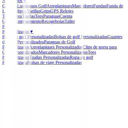
Accesorios
▼
Guantes
Luminosos Golf
Arreglapiques
Marcadores
Fundas
Funda de
Lluvia
Libros
Varillas
Grips
GPS Relojes
Telemetros
Toallas
Tees
Paraguas
Cuenta
Golpes
Entrenamiento
Recogebolas
Taller
Packs
Personalizados
▼
Bolas de golf Personalizadas
Bolsas de golf Personalizadas
Guantes
de Golf Personalizados
Paraguas de Golf
Personalizados
Arreglapiques Personalizados
Clips de gorra para
Golf Personalizados
Marcadores Personalizados
Tees
Personalizados
Toallas Personalizadas
Ropa de golf
Personalizada
Bolsas de viaje Personalizadas
Inicio
/
Putters de golf
/
Putter Ping Scottsdale DS72 20
-
10
%
Ping
Putter Ping Scottsdale 
2025