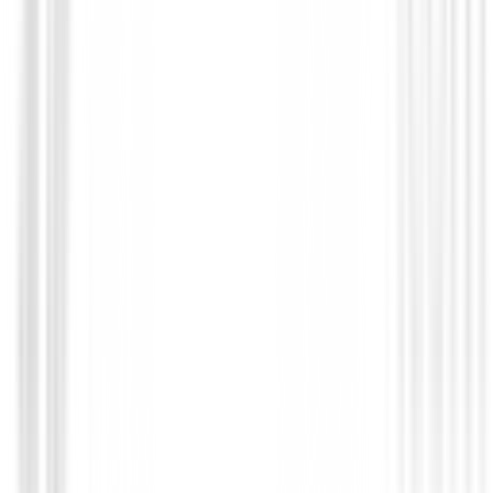
Putters de golf
Putter Ping G Le4 OSLO
390,00 €
329,94 €
Desde