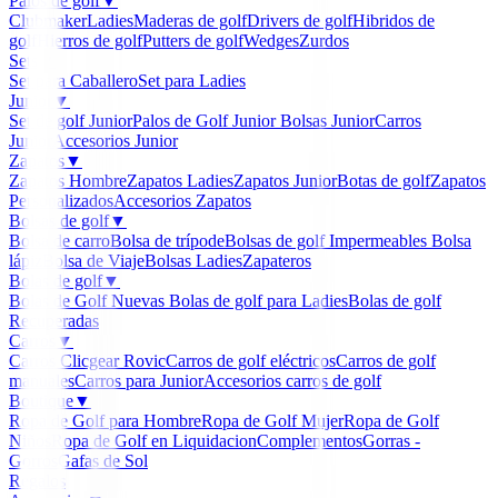
Palos de golf
▼
Clubmaker
Ladies
Maderas de golf
Drivers de golf
Hibridos de
golf
Hierros de golf
Putters de golf
Wedges
Zurdos
Sets
▼
Set para Caballero
Set para Ladies
Junior
▼
Set de golf Junior
Palos de Golf Junior
Bolsas Junior
Carros
Junior
Accesorios Junior
Zapatos
▼
Zapatos Hombre
Zapatos Ladies
Zapatos Junior
Botas de golf
Zapatos
Personalizados
Accesorios Zapatos
Bolsas de golf
▼
Bolsa de carro
Bolsa de trípode
Bolsas de golf Impermeables
Bolsa
lápiz
Bolsa de Viaje
Bolsas Ladies
Zapateros
Bolas de golf
▼
Bolas de Golf Nuevas
Bolas de golf para Ladies
Bolas de golf
Recuperadas
Carros
▼
Carros Clicgear Rovic
Carros de golf eléctricos
Carros de golf
manuales
Carros para Junior
Accesorios carros de golf
Boutique
▼
Ropa de Golf para Hombre
Ropa de Golf Mujer
Ropa de Golf
Niños
Ropa de Golf en Liquidacion
Complementos
Gorras -
Gorros
Gafas de Sol
Regalos