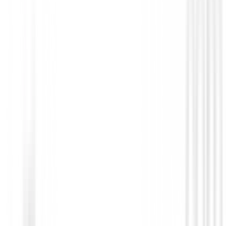
Putters de golf
Putter Ping Scottsdale Tec Ally Blue H
450,00 €
379,00 €
Desde