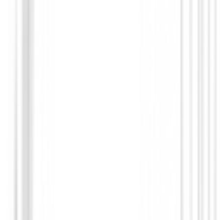
Putters de golf
Putter Ping Scottsdale Tec Ketsch Onset
450,00 €
379,94 €