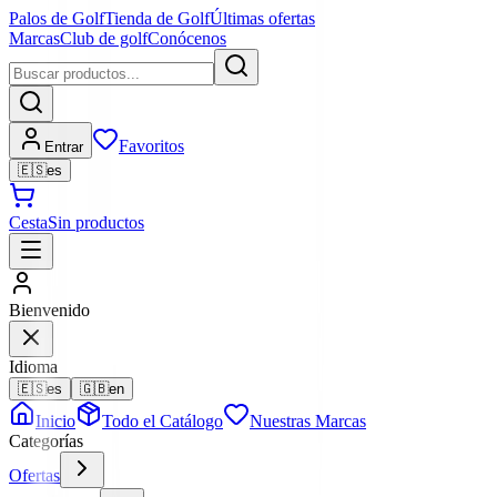
Palos de Golf
Tienda de Golf
Últimas ofertas
Marcas
Club de golf
Conócenos
Favoritos
Entrar
🇪🇸
es
Cesta
Sin productos
Bienvenido
Idioma
🇪🇸
es
🇬🇧
en
Inicio
Todo el Catálogo
Nuestras Marcas
Categorías
Ofertas