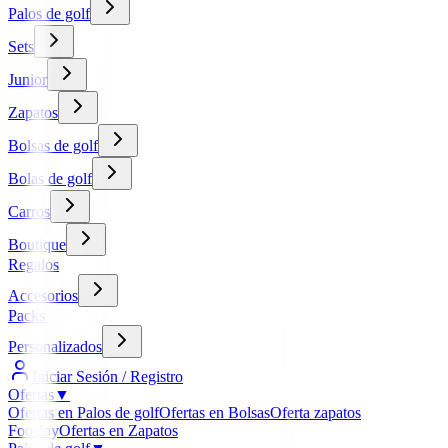
Palos de golf
Sets
Junior
Zapatos
Bolsas de golf
Bolas de golf
Carros
Boutique
Regalos
Accesorios
Packs
Personalizados
Iniciar Sesión / Registro
Ofertas
▼
Ofertas en Palos de golf
Ofertas en Bolsas
Oferta zapatos
FootJoy
Ofertas en Zapatos