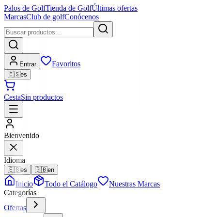
Palos de Golf
Tienda de Golf
Últimas ofertas
Marcas
Club de golf
Conócenos
Favoritos
Entrar
🇪🇸
es
Cesta
Sin productos
Bienvenido
Idioma
🇪🇸
es
🇬🇧
en
Inicio
Todo el Catálogo
Nuestras Marcas
Categorías
Ofertas