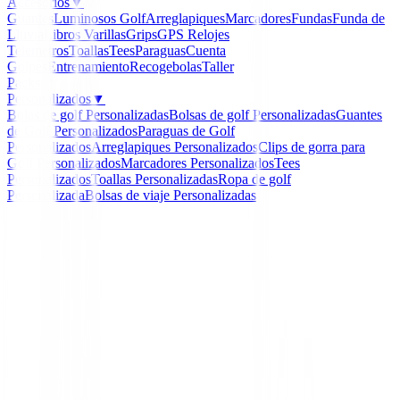
Accesorios
▼
Guantes
Luminosos Golf
Arreglapiques
Marcadores
Fundas
Funda de
Lluvia
Libros
Varillas
Grips
GPS Relojes
Telemetros
Toallas
Tees
Paraguas
Cuenta
Golpes
Entrenamiento
Recogebolas
Taller
Packs
Personalizados
▼
Bolas de golf Personalizadas
Bolsas de golf Personalizadas
Guantes
de Golf Personalizados
Paraguas de Golf
Personalizados
Arreglapiques Personalizados
Clips de gorra para
Golf Personalizados
Marcadores Personalizados
Tees
Personalizados
Toallas Personalizadas
Ropa de golf
Personalizada
Bolsas de viaje Personalizadas
Inicio
/
Boutique
/
Footjoy Nautical Flag Print Lisle 39
-
23
%
FootJoy
Footjoy Nautical Flag Pr
Lisle 39263