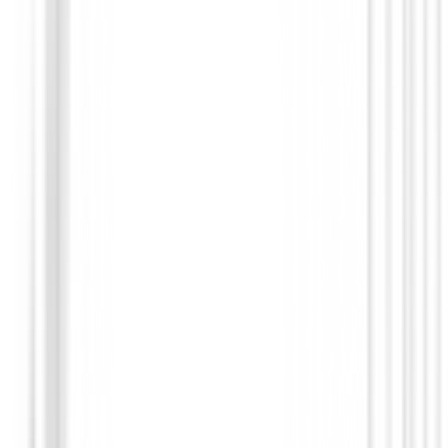
Polos Caballero
Polo FootJoy Pique Solid Shirt Maroon 
Hombre
75,00 €
59,91 €
Desde