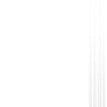
Polos Caballero
Camiseta termica FootJoy ThermoSeries 