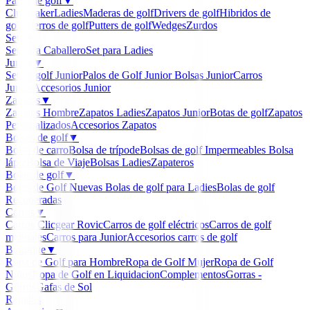
Palos de golf
▼
Clubmaker
Ladies
Maderas de golf
Drivers de golf
Hibridos de
golf
Hierros de golf
Putters de golf
Wedges
Zurdos
Sets
▼
Set para Caballero
Set para Ladies
Junior
▼
Set de golf Junior
Palos de Golf Junior
Bolsas Junior
Carros
Junior
Accesorios Junior
Zapatos
▼
Zapatos Hombre
Zapatos Ladies
Zapatos Junior
Botas de golf
Zapatos
Personalizados
Accesorios Zapatos
Bolsas de golf
▼
Bolsa de carro
Bolsa de trípode
Bolsas de golf Impermeables
Bolsa
lápiz
Bolsa de Viaje
Bolsas Ladies
Zapateros
Bolas de golf
▼
Bolas de Golf Nuevas
Bolas de golf para Ladies
Bolas de golf
Recuperadas
Carros
▼
Carros Clicgear Rovic
Carros de golf eléctricos
Carros de golf
manuales
Carros para Junior
Accesorios carros de golf
Boutique
▼
Ropa de Golf para Hombre
Ropa de Golf Mujer
Ropa de Golf
Niños
Ropa de Golf en Liquidacion
Complementos
Gorras -
Gorros
Gafas de Sol
Regalos