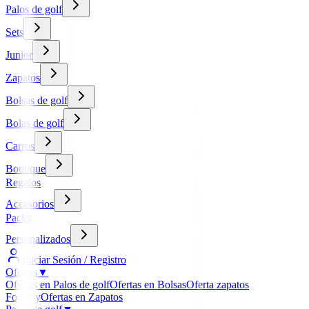
Palos de golf
Sets
Junior
Zapatos
Bolsas de golf
Bolas de golf
Carros
Boutique
Regalos
Accesorios
Packs
Personalizados
Iniciar Sesión / Registro
Ofertas
▼
Ofertas en Palos de golf
Ofertas en Bolsas
Oferta zapatos
FootJoy
Ofertas en Zapatos