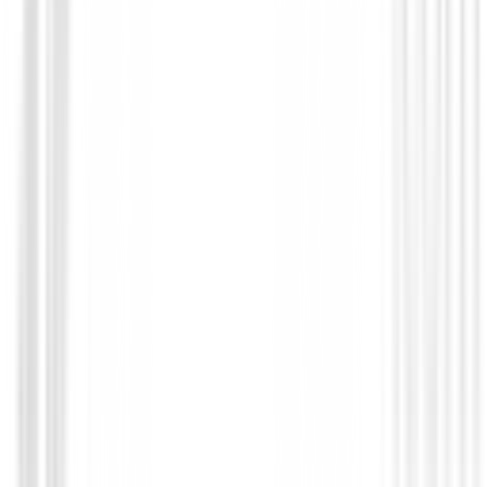
Polos Caballero
Polo Footjoy Micro Feeder Stripe Lisle R
Hombre
95,00 €
76,00 €
Desde