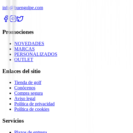
info@buengolpe.com
Promociones
NOVEDADES
MARCAS
PERSONALIZADOS
OUTLET
Enlaces del sitio
Tienda de golf
Conócenos
Compra segura
Aviso legal
Política de privacidad
Política de cookies
Servicios
Plazos de entrega