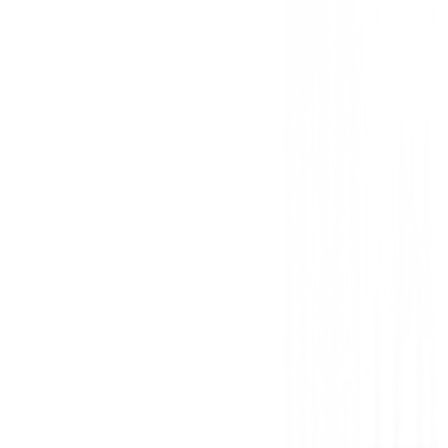
-
25
%
448,99 €
599,00 €
Loft
:
10º | Diestro | Denali Red 50 | Stiff
10º | Diestro | Denali Red 50 | Regular
Género
:
Hombre
Producto inactivo (No disponible)
No disponible
Anterior
Madera Nº3 Titleist GT3 OFERTA DEMO
Siguiente
Hibrido Cobra DARKSPEED Mujer