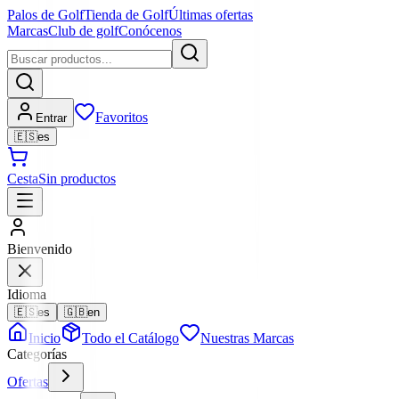
Palos de Golf
Tienda de Golf
Últimas ofertas
Marcas
Club de golf
Conócenos
Favoritos
Entrar
🇪🇸
es
Cesta
Sin productos
Bienvenido
Idioma
🇪🇸
es
🇬🇧
en
Inicio
Todo el Catálogo
Nuestras Marcas
Categorías
Ofertas