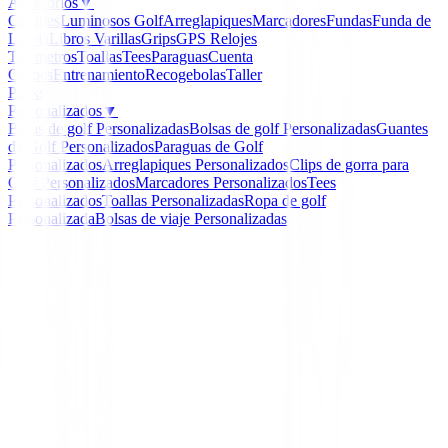
Accesorios
▼
Guantes
Luminosos Golf
Arreglapiques
Marcadores
Fundas
Funda de
Lluvia
Libros
Varillas
Grips
GPS Relojes
Telemetros
Toallas
Tees
Paraguas
Cuenta
Golpes
Entrenamiento
Recogebolas
Taller
Packs
Personalizados
▼
Bolas de golf Personalizadas
Bolsas de golf Personalizadas
Guantes
de Golf Personalizados
Paraguas de Golf
Personalizados
Arreglapiques Personalizados
Clips de gorra para
Golf Personalizados
Marcadores Personalizados
Tees
Personalizados
Toallas Personalizadas
Ropa de golf
Personalizada
Bolsas de viaje Personalizadas
Inicio
/
Novedades
/
Driver Srixon ZXi Max 2025 DE
-
39
%
Srixon
Driver Srixon ZXi Max 
DEMO