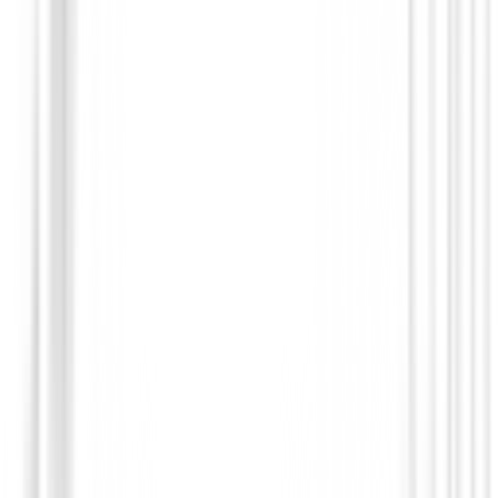
Novedades
Juego Completo Honma Beres 09 4S 202
484.000,00 €