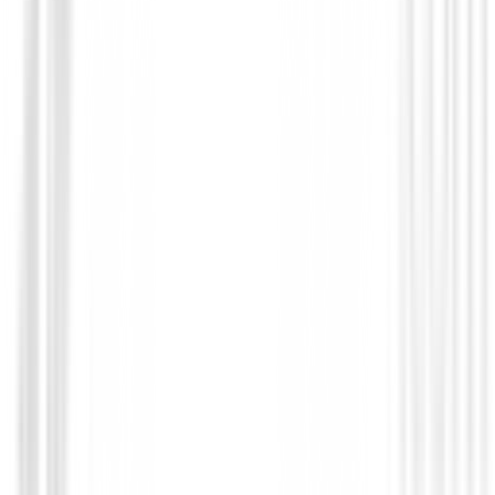
Novedades
Chaqueta Footjoy HydroLite X 89924 
219,00 €
175,00 €
Desde