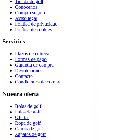
Tienda de golf
Conócenos
Compra segura
Aviso legal
Política de privacidad
Política de cookies
Servicios
Plazos de entrega
Formas de pago
Garantía de compra
Devoluciones
Contacto
Condiciones de compra
Nuestra oferta
Bolas de golf
Palos de golf
Ofertas
Ropa de golf
Carros de golf
Zapatos de golf