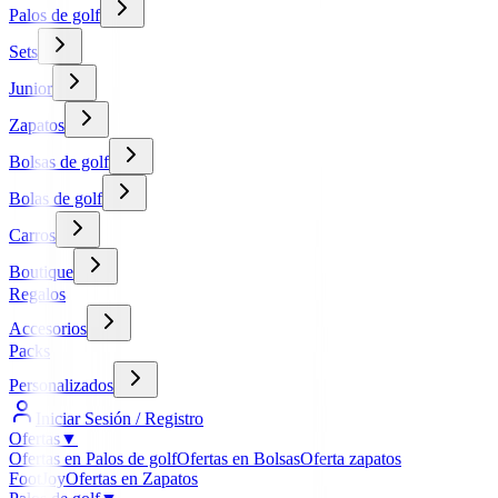
Palos de golf
Sets
Junior
Zapatos
Bolsas de golf
Bolas de golf
Carros
Boutique
Regalos
Accesorios
Packs
Personalizados
Iniciar Sesión / Registro
Ofertas
▼
Ofertas en Palos de golf
Ofertas en Bolsas
Oferta zapatos
FootJoy
Ofertas en Zapatos