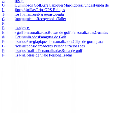
Accesorios
▼
Guantes
Luminosos Golf
Arreglapiques
Marcadores
Fundas
Funda de
Lluvia
Libros
Varillas
Grips
GPS Relojes
Telemetros
Toallas
Tees
Paraguas
Cuenta
Golpes
Entrenamiento
Recogebolas
Taller
Packs
Personalizados
▼
Bolas de golf Personalizadas
Bolsas de golf Personalizadas
Guantes
de Golf Personalizados
Paraguas de Golf
Personalizados
Arreglapiques Personalizados
Clips de gorra para
Golf Personalizados
Marcadores Personalizados
Tees
Personalizados
Toallas Personalizadas
Ropa de golf
Personalizada
Bolsas de viaje Personalizadas
Inicio
/
Palos de golf Km.0
/
Driver HONMA Beres NX
)
-
30
%
Honma
Driver HONMA Beres N
Mujer( Demo )