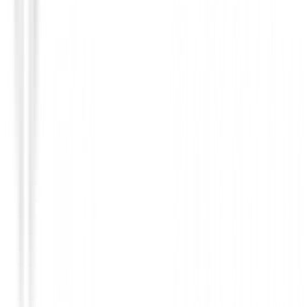
Palos de golf Km.0
Driver Bentley BD1 ( DEMO )
599,00 €