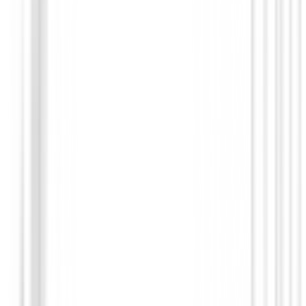
Palos de golf Km.0
Driver Onoff Aka ( 11.5º ) R2 DEMO
879,00 €
617,10 €