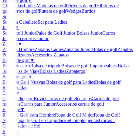
Palos de golf
▼
Clubmaker
Ladies
Maderas de golf
Drivers de golf
Hibridos de
golf
Hierros de golf
Putters de golf
Wedges
Zurdos
Sets
▼
Set para Caballero
Set para Ladies
Junior
▼
Set de golf Junior
Palos de Golf Junior
Bolsas Junior
Carros
Junior
Accesorios Junior
Zapatos
▼
Zapatos Hombre
Zapatos Ladies
Zapatos Junior
Botas de golf
Zapatos
Personalizados
Accesorios Zapatos
Bolsas de golf
▼
Bolsa de carro
Bolsa de trípode
Bolsas de golf Impermeables
Bolsa
lápiz
Bolsa de Viaje
Bolsas Ladies
Zapateros
Bolas de golf
▼
Bolas de Golf Nuevas
Bolas de golf para Ladies
Bolas de golf
Recuperadas
Carros
▼
Carros Clicgear Rovic
Carros de golf eléctricos
Carros de golf
manuales
Carros para Junior
Accesorios carros de golf
Boutique
▼
Ropa de Golf para Hombre
Ropa de Golf Mujer
Ropa de Golf
Niños
Ropa de Golf en Liquidacion
Complementos
Gorras -
Gorros
Gafas de Sol
Regalos