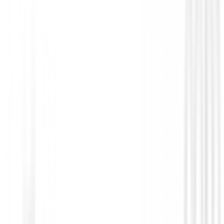
Palos de golf Km.0
Driver Onoff Kuro ( 9.5º Stiff ) DEMO
879,00 €
617,10 €