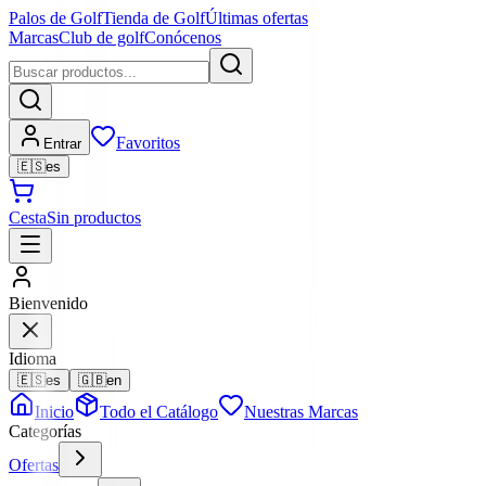
Palos de Golf
Tienda de Golf
Últimas ofertas
Marcas
Club de golf
Conócenos
Favoritos
Entrar
🇪🇸
es
Cesta
Sin productos
Bienvenido
Idioma
🇪🇸
es
🇬🇧
en
Inicio
Todo el Catálogo
Nuestras Marcas
Categorías
Ofertas