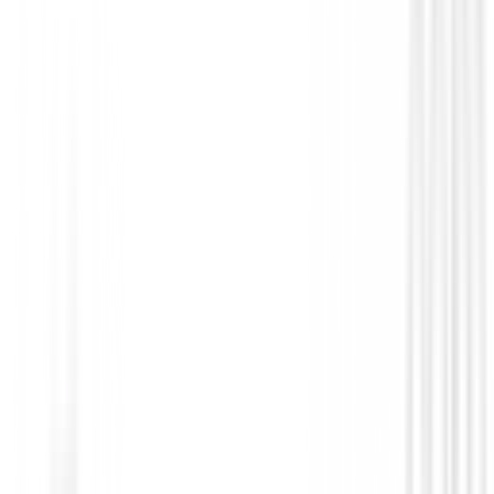
Driver Titleist GTS3
748,99 €
636,64 €