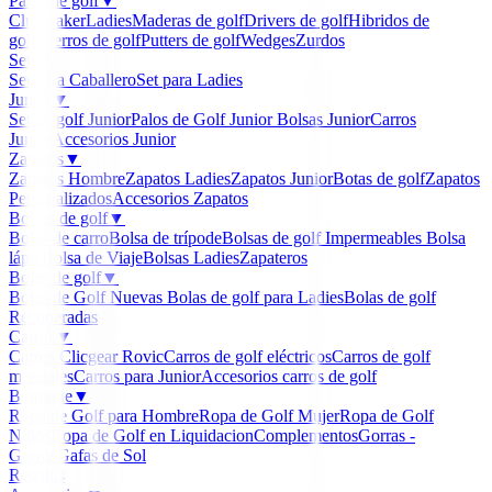
Palos de golf
▼
Clubmaker
Ladies
Maderas de golf
Drivers de golf
Hibridos de
golf
Hierros de golf
Putters de golf
Wedges
Zurdos
Sets
▼
Set para Caballero
Set para Ladies
Junior
▼
Set de golf Junior
Palos de Golf Junior
Bolsas Junior
Carros
Junior
Accesorios Junior
Zapatos
▼
Zapatos Hombre
Zapatos Ladies
Zapatos Junior
Botas de golf
Zapatos
Personalizados
Accesorios Zapatos
Bolsas de golf
▼
Bolsa de carro
Bolsa de trípode
Bolsas de golf Impermeables
Bolsa
lápiz
Bolsa de Viaje
Bolsas Ladies
Zapateros
Bolas de golf
▼
Bolas de Golf Nuevas
Bolas de golf para Ladies
Bolas de golf
Recuperadas
Carros
▼
Carros Clicgear Rovic
Carros de golf eléctricos
Carros de golf
manuales
Carros para Junior
Accesorios carros de golf
Boutique
▼
Ropa de Golf para Hombre
Ropa de Golf Mujer
Ropa de Golf
Niños
Ropa de Golf en Liquidacion
Complementos
Gorras -
Gorros
Gafas de Sol
Regalos