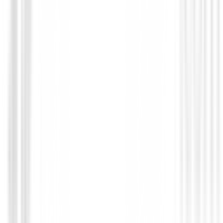
Drivers de golf
Driver Titleist GTS2
748,99 €
636,64 €