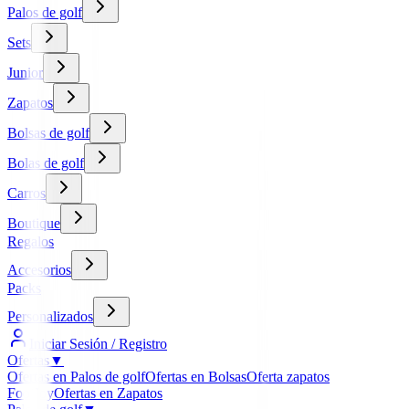
Palos de golf
Sets
Junior
Zapatos
Bolsas de golf
Bolas de golf
Carros
Boutique
Regalos
Accesorios
Packs
Personalizados
Iniciar Sesión / Registro
Ofertas
▼
Ofertas en Palos de golf
Ofertas en Bolsas
Oferta zapatos
FootJoy
Ofertas en Zapatos